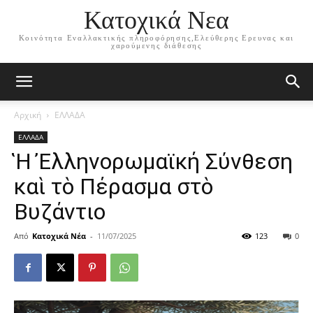
Κατοχικά Νεα
Κοινότητα Εναλλακτικής πληροφόρησης,Ελεύθερης Ερευνας και
χαρούμενης διάθεσης
Αρχική
ΕΛΛΑΔΑ
ΕΛΛΑΔΑ
Ἡ Ἐλληνορωμαϊκή Σύνθεση
καὶ τὸ Πέρασμα στὸ
Βυζάντιο
Από
Κατοχικά Νέα
-
11/07/2025
123
0