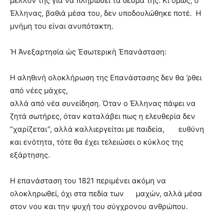
μέλλον της για να πληρώσει τα δεσμά της. Κι όμως, ο
Έλληνας, βαθιά μέσα του, δεν υποδουλώθηκε ποτέ. Η
μνήμη του είναι ανυπότακτη.
Ἡ Ἀνεξαρτησία ὡς Ἐσωτερικὴ Ἐπα
νάσταση:
Η αληθινή ολοκλήρωση της Επανάστασης δεν θα ’ρθει
από νέες μάχες,
αλλά από νέα συνείδηση. Όταν ο Έλληνας πάψει να
ζητά σωτήρες, όταν καταλάβει πως η ελευθερία δεν
“χαρίζεται”, αλλά καλλιεργείται με παιδεία, ευθύνη
και ενότητα, τότε θα έχει τελειώσει ο κύκλος της
εξάρτησης.
Η επανάσταση του 1821 περιμένει ακόμη να
ολοκληρωθεί, όχι στα πεδία των μαχών, αλλά μέσα
στον νου και την ψυχή του σύγχρονου ανθρώπου.