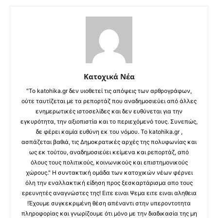
Κατοχικά Νέα
"Το katohika.gr δεν υιοθετεί τις απόψεις των αρθρογράφων,
ούτε ταυτίζεται με τα ρεπορτάζ που αναδημοσιεύει από άλλες
ενημερωτικές ιστοσελίδες και δεν ευθύνεται για την
εγκυρότητα, την αξιοπιστία και το περιεχόμενό τους. Συνεπώς,
δε φέρει καμία ευθύνη εκ του νόμου. Το katohika.gr ,
ασπάζεται βαθιά, τις Δημοκρατικές αρχές της πολυφωνίας και
ως εκ τούτου, αναδημοσιεύει κείμενα και ρεπορτάζ, από
όλους τους πολιτικούς, κοινωνικούς και επιστημονικούς
χώρους." Η συντακτική ομάδα των κατοχικών νέων φέρνει
όλη την εναλλακτική είδηση προς ξεσκαρτάρισμα απο τους
ερευνητές αναγνώστες της! Ειτε ειναι Ψεμα ειτε ειναι αληθεια
!Έχουμε συγκεκριμένη θέση απέναντι στην υπεροντοτητα
πληροφορίας και γνωρίζουμε ότι μόνο με την διαδικασία της μη