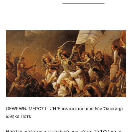
—————————–
GEWKWN:
ΜΕΡΟΣ Γ’ : Ἡ Ἐπανάσταση ποὺ δὲν Ὀλοκληρ
ώθηκε Ποτέ
Η Ελληνική Ιστορία με τα δικά μου μάτια. Τὸ 1821 καὶ ἡ