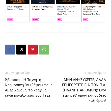
Προηγούμενο άρθρο
Επόμενο άρθρο
Άβυσσος… Η Τεχνητή
ΜΗΝ ΑΝΗΣΥΧΕΙΤΕ, ΑΛΛΑ
Νοημοσύνη θα «θάψει» τους
ΓΡΗΓΟΡΕΙΤΕ ΓΙΑ ΤΟΝ Π.Α.
Αμερικανούς, το κραχ θα
(ΠΛΑΝΗΣ ΑΡΙΘΜΟΝ): Ἐγώ
είναι μεγαλύτερο του 1929
εἰμι μεθ’ ὑμῶν, καί οὐδείς
καθ’ ὑμῶν!