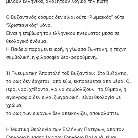
μιλούν ελληνικά, αναζητούν λογικά την πίστη.
Ο Βυζαντινός κόσμος δεν είναι ούτε “Ρωμαϊκός” ούτε
“Χριστιανικός” μόνο.
Είναι η επιβίωση του ελληνικού πνεύματος μέσα σε
θεολογικό ένδυμα.
Η Παιδεία παραμένει ιερή, η γλώσσα ζωντανή, η τέχνη
συμβολική, η φιλοσοφία θεο-φορούμενη.
Ἡ Πνευματικὴ Ἀποστολή τοῦ
Βυζαντίου:
Στο Βυζάντιο,
το φως δεν έρχεται από έξω, εκπορεύεται από μέσα. Οι
ιεροί ναοί χτίζονται για να συμβολίζουν το Σύμπαν, η
αγιογραφία δεν είναι ζωγραφική, είναι θεολογία με
χρώμα,
το φως των εικόνων δεν απεικονίζει, αποκαλύπτει.
Η Μυστική Θεολογία των Ελλήνων Πατέρων, από τον
Γρηγόριο Νύσσης έως τον Γρηγόριο Παλαμά, είναι