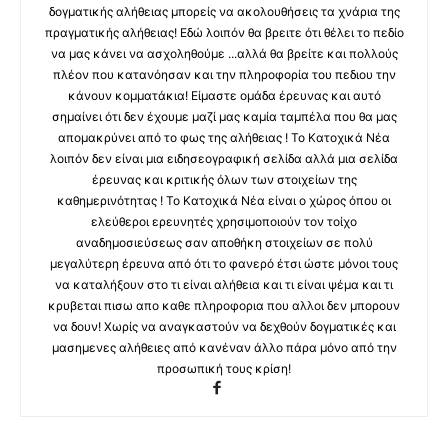
δογματικής αλήθειας μπορείς να ακολουθήσεις τα χνάρια της
πραγματικής αλήθειας! Εδώ λοιπόν θα βρειτε ότι θέλει το πεδίο
να μας κάνει να ασχοληθούμε ...αλλά θα βρείτε και πολλούς
πλέον που κατανόησαν και την πληροφορία του πεδιου την
κάνουν κομματάκια! Είμαστε ομάδα έρευνας και αυτό
σημαίνει ότι δεν έχουμε μαζί μας καμία ταμπέλα που θα μας
απομακρύνει από το φως της αλήθειας ! Το Κατοχικά Νέα
λοιπόν δεν είναι μια ειδησεογραφική σελίδα αλλά μια σελίδα
έρευνας και κριτικής όλων των στοιχείων της
καθημερινότητας ! Το Κατοχικά Νέα είναι ο χώρος όπου οι
ελεύθεροι ερευνητές χρησιμοποιούν τον τοίχο
αναδημοσιεύσεως σαν αποθήκη στοιχείων σε πολύ
μεγαλύτερη έρευνα από ότι το φανερό έτσι ώστε μόνοι τους
να καταλήξουν στο τι είναι αλήθεια και τι είναι ψέμα και τι
κρυβεται πισω απο καθε πληροφορια που αλλοι δεν μπορουν
να δουν! Χωρίς να αναγκαστούν να δεχθούν δογματικές και
μασημενες αλήθειες από κανέναν άλλο πάρα μόνο από την
προσωπική τους κρίση!