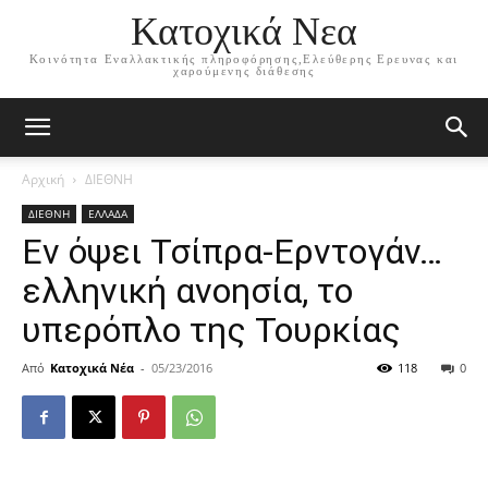
Κατοχικά Νεα
Κοινότητα Εναλλακτικής πληροφόρησης,Ελεύθερης Ερευνας και
χαρούμενης διάθεσης
Αρχική
ΔΙΕΘΝΗ
ΔΙΕΘΝΗ
ΕΛΛΑΔΑ
Εν όψει Τσίπρα-Ερντογάν…
ελληνική ανοησία, το
υπερόπλο της Τουρκίας
Από
Κατοχικά Νέα
-
05/23/2016
118
0