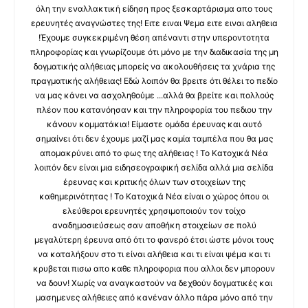
όλη την εναλλακτική είδηση προς ξεσκαρτάρισμα απο τους
ερευνητές αναγνώστες της! Ειτε ειναι Ψεμα ειτε ειναι αληθεια
!Έχουμε συγκεκριμένη θέση απέναντι στην υπεροντοτητα
πληροφορίας και γνωρίζουμε ότι μόνο με την διαδικασία της μη
δογματικής αλήθειας μπορείς να ακολουθήσεις τα χνάρια της
πραγματικής αλήθειας! Εδώ λοιπόν θα βρειτε ότι θέλει το πεδίο
να μας κάνει να ασχοληθούμε ...αλλά θα βρείτε και πολλούς
πλέον που κατανόησαν και την πληροφορία του πεδιου την
κάνουν κομματάκια! Είμαστε ομάδα έρευνας και αυτό
σημαίνει ότι δεν έχουμε μαζί μας καμία ταμπέλα που θα μας
απομακρύνει από το φως της αλήθειας ! Το Κατοχικά Νέα
λοιπόν δεν είναι μια ειδησεογραφική σελίδα αλλά μια σελίδα
έρευνας και κριτικής όλων των στοιχείων της
καθημερινότητας ! Το Κατοχικά Νέα είναι ο χώρος όπου οι
ελεύθεροι ερευνητές χρησιμοποιούν τον τοίχο
αναδημοσιεύσεως σαν αποθήκη στοιχείων σε πολύ
μεγαλύτερη έρευνα από ότι το φανερό έτσι ώστε μόνοι τους
να καταλήξουν στο τι είναι αλήθεια και τι είναι ψέμα και τι
κρυβεται πισω απο καθε πληροφορια που αλλοι δεν μπορουν
να δουν! Χωρίς να αναγκαστούν να δεχθούν δογματικές και
μασημενες αλήθειες από κανέναν άλλο πάρα μόνο από την