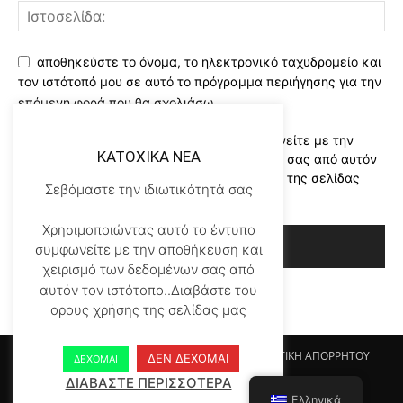
αποθηκεύστε το όνομα, το ηλεκτρονικό ταχυδρομείο και
τον ιστότοπό μου σε αυτό το πρόγραμμα περιήγησης για την
επόμενη φορά που θα σχολιάσω.
Χρησιμοποιώντας αυτό το έντυπο συμφωνείτε με την
KATOXIKA NEA
αποθήκευση και χειρισμό των δεδομένων σας από αυτόν
τον ιστότοπο..Διαβάστε του ορους χρήσης της σελίδας
Σεβόμαστε την ιδιωτικότητά σας
μας
*
Χρησιμοποιώντας αυτό το έντυπο
συμφωνείτε με την αποθήκευση και
χειρισμό των δεδομένων σας από
αυτόν τον ιστότοπο..Διαβάστε του
ορους χρήσης της σελίδας μας
Αρχικη KATOHIKA NEA
Login
Register
ΠΟΛΙΤΙΚΗ ΑΠΟΡΡΗΤΟΥ
ΔΕΝ ΔΕΧΟΜΑΙ
ΔΕΧΟΜΑΙ
ΟΡΟΙ ΧΡΗΣΗΣ
ΕΠΙΚΟΙΝΩΝΙΑ
ΔΙΑΒΑΣΤΕ ΠΕΡΙΣΣΟΤΕΡΑ
Ελληνικά