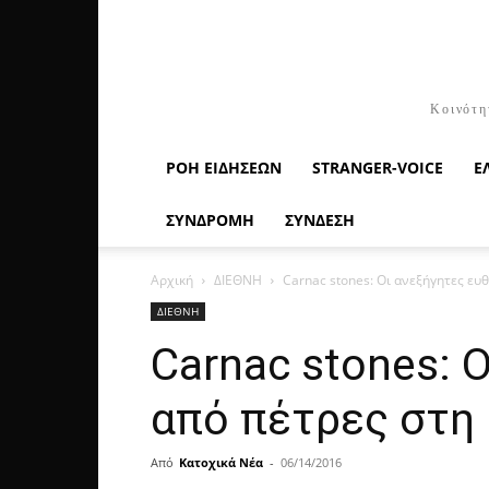
Κοινότη
ΡΟΉ ΕΙΔΉΣΕΩΝ
STRANGER-VOICE
Ε
ΣΥΝΔΡΟΜΗ
ΣΥΝΔΕΣΗ
Αρχική
ΔΙΕΘΝΗ
Carnac stones: Οι ανεξήγητες ευ
ΔΙΕΘΝΗ
Carnac stones: 
από πέτρες στη 
Από
Κατοχικά Νέα
-
06/14/2016