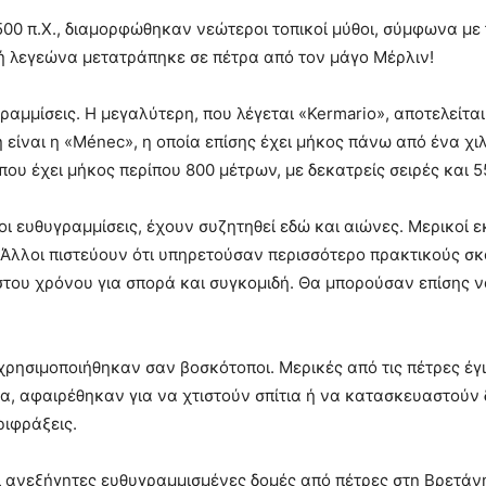
500 π.Χ., διαμορφώθηκαν νεώτεροι τοπικοί μύθοι, σύμφωνα με
ϊκή λεγεώνα μετατράπηκε σε πέτρα από τον μάγο Μέρλιν!
μμίσεις. Η μεγαλύτερη, που λέγεται «Kermario», αποτελείται 
 είναι η «Ménec», η οποία επίσης έχει μήκος πάνω από ένα χι
», που έχει μήκος περίπου 800 μέτρων, με δεκατρείς σειρές και 5
ι ευθυγραμμίσεις, έχουν συζητηθεί εδώ και αιώνες. Μερικοί ε
 Άλλοι πιστεύουν ότι υπηρετούσαν περισσότερο πρακτικούς σ
ιστου χρόνου για σπορά και συγκομιδή. Θα μπορούσαν επίσης 
 χρησιμοποιήθηκαν σαν βοσκότοποι. Μερικές από τις πέτρες έγ
τα, αφαιρέθηκαν για να χτιστούν σπίτια ή να κατασκευαστούν 
ριφράξεις.