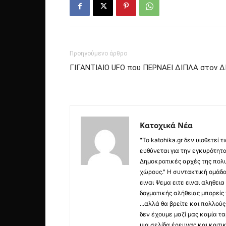
Προηγούμενο άρθρο
ΓΙΓΑΝΤΙΑΙΟ UFO που ΠΕΡΝΑΕΙ ΔΙΠΛΑ στον Δ
Κατοχικά Νέα
"Το katohika.gr δεν υιοθετεί
ευθύνεται για την εγκυρότητα,
Δημοκρατικές αρχές της πολυ
χώρους." Η συντακτική ομάδ
ειναι Ψεμα ειτε ειναι αληθει
δογματικής αλήθειας μπορείς 
...αλλά θα βρείτε και πολλο
δεν έχουμε μαζί μας καμία τ
μια σελίδα έρευνας και κριτι