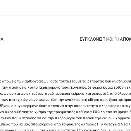
ΙΑ
ΣΥΓΚΛΟΝΙΣΤΙΚΟ: “Η ΑΠΟΚ
 τις απόψεις των αρθρογράφων, ούτε ταυτίζεται με τα ρεπορτάζ που αναδημοσι
 την αξιοπιστία και το περιεχόμενό τους. Συνεπώς, δε φέρει καμία ευθύνη εκ τ
φωνίας και ως εκ τούτου, αναδημοσιεύει κείμενα και ρεπορτάζ, από όλους το
α των κατοχικών νέων φέρνει όλη την εναλλακτική είδηση προς ξεσκαρτάρισ
α !Έχουμε συγκεκριμένη θέση απέναντι στην υπεροντοτητα πληροφορίας και γν
να ακολουθήσεις τα χνάρια της πραγματικής αλήθειας! Εδώ λοιπόν θα βρειτε ό
ύς πλέον που κατανόησαν και την πληροφορία του πεδιου την κάνουν κομματάκ
αμπέλα που θα μας απομακρύνει από το φως της αλήθειας ! Το Κατοχικά Νέα λ
κής όλων των στοιχείων της καθημερινότητας ! Το Κατοχικά Νέα είναι ο χώρο