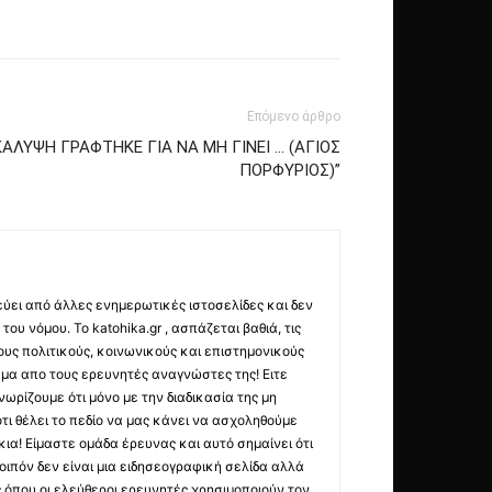
Επόμενο άρθρο
ΑΛΥΨΗ ΓΡΑΦΤΗΚΕ ΓΙΑ ΝΑ ΜΗ ΓΙΝΕΙ … (ΑΓΙΟΣ
ΠΟΡΦΥΡΙΟΣ)”
εύει από άλλες ενημερωτικές ιστοσελίδες και δεν
ου νόμου. Το katohika.gr , ασπάζεται βαθιά, τις
υς πολιτικούς, κοινωνικούς και επιστημονικούς
μα απο τους ερευνητές αναγνώστες της! Ειτε
ωρίζουμε ότι μόνο με την διαδικασία της μη
τι θέλει το πεδίο να μας κάνει να ασχοληθούμε
ια! Είμαστε ομάδα έρευνας και αυτό σημαίνει ότι
οιπόν δεν είναι μια ειδησεογραφική σελίδα αλλά
ς όπου οι ελεύθεροι ερευνητές χρησιμοποιούν τον