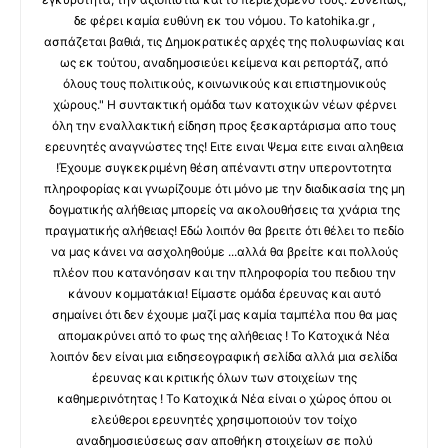
δε φέρει καμία ευθύνη εκ του νόμου. Το katohika.gr ,
ασπάζεται βαθιά, τις Δημοκρατικές αρχές της πολυφωνίας και
ως εκ τούτου, αναδημοσιεύει κείμενα και ρεπορτάζ, από
όλους τους πολιτικούς, κοινωνικούς και επιστημονικούς
χώρους." Η συντακτική ομάδα των κατοχικών νέων φέρνει
όλη την εναλλακτική είδηση προς ξεσκαρτάρισμα απο τους
ερευνητές αναγνώστες της! Ειτε ειναι Ψεμα ειτε ειναι αληθεια
!Έχουμε συγκεκριμένη θέση απέναντι στην υπεροντοτητα
πληροφορίας και γνωρίζουμε ότι μόνο με την διαδικασία της μη
δογματικής αλήθειας μπορείς να ακολουθήσεις τα χνάρια της
πραγματικής αλήθειας! Εδώ λοιπόν θα βρειτε ότι θέλει το πεδίο
να μας κάνει να ασχοληθούμε ...αλλά θα βρείτε και πολλούς
πλέον που κατανόησαν και την πληροφορία του πεδιου την
κάνουν κομματάκια! Είμαστε ομάδα έρευνας και αυτό
σημαίνει ότι δεν έχουμε μαζί μας καμία ταμπέλα που θα μας
απομακρύνει από το φως της αλήθειας ! Το Κατοχικά Νέα
λοιπόν δεν είναι μια ειδησεογραφική σελίδα αλλά μια σελίδα
έρευνας και κριτικής όλων των στοιχείων της
καθημερινότητας ! Το Κατοχικά Νέα είναι ο χώρος όπου οι
ελεύθεροι ερευνητές χρησιμοποιούν τον τοίχο
αναδημοσιεύσεως σαν αποθήκη στοιχείων σε πολύ