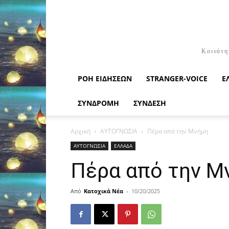
Κοινότη
ΡΟΉ ΕΙΔΉΣΕΩΝ
STRANGER-VOICE
Ε
ΣΥΝΔΡΟΜΗ
ΣΥΝΔΕΣΗ
Αρχική
ΑΥΤΟΓΝΩΣΙΑ
Πέρα από την Μνήμη
ΑΥΤΟΓΝΩΣΙΑ
ΕΛΛΑΔΑ
Πέρα από την Μ
Από
Κατοχικά Νέα
-
10/20/2025