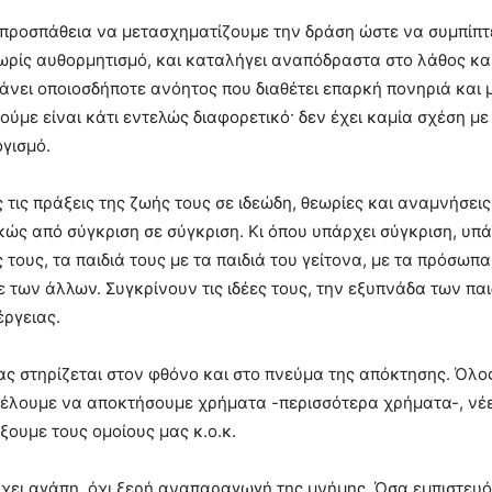
προσπάθεια να μετασχηματίζουμε την δράση ώστε να συμπίπτε
χωρίς αυθορμητισμό, και καταλήγει αναπόδραστα στο λάθος και
 κάνει οποιοσδήποτε ανόητος που διαθέτει επαρκή πονηριά και
ύμε είναι κάτι εντελώς διαφορετικό· δεν έχει καμία σχέση με
ογισμό.
τις πράξεις της ζωής τους σε ιδεώδη, θεωρίες και αναμνήσεις
κώς από σύγκριση σε σύγκριση. Κι όπου υπάρχει σύγκριση, υπά
τους, τα παιδιά τους με τα παιδιά του γείτονα, με τα πρόσωπα
 των άλλων. Συγκρίνουν τις ιδέες τους, την εξυπνάδα των παι
έργειας.
ς στηρίζεται στον φθόνο και στο πνεύμα της απόκτησης. Όλο
θέλουμε να αποκτήσουμε χρήματα -περισσότερα χρήματα-, νέες
ουμε τους ομοίους μας κ.ο.κ.
ι αγάπη, όχι ξερή αναπαραγωγή της μνήμης. Όσα εμπιστευό