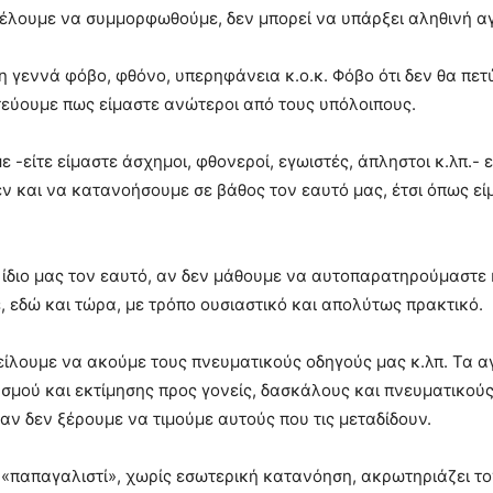
 θέλουμε να συμμορφωθούμε, δεν μπορεί να υπάρξει αληθινή α
ση γεννά φόβο, φθόνο, υπερηφάνεια κ.ο.κ. Φόβο ότι δεν θα πε
τεύουμε πως είμαστε ανώτεροι από τους υπόλοιπους.
 -είτε είμαστε άσχημοι, φθονεροί, εγωιστές, άπληστοι κ.λπ.- 
 και να κατανοήσουμε σε βάθος τον εαυτό μας, έτσι όπως εί
ν ίδιο μας τον εαυτό, αν δεν μάθουμε να αυτοπαρατηρούμαστε
 εδώ και τώρα, με τρόπο ουσιαστικό και απολύτως πρακτικό.
ίλουμε να ακούμε τους πνευματικούς οδηγούς μας κ.λπ. Τα αγ
σμού και εκτίμησης προς γονείς, δασκάλους και πνευματικού
αν δεν ξέρουμε να τιμούμε αυτούς που τις μεταδίδουν.
παπαγαλιστί», χωρίς εσωτερική κατανόηση, ακρωτηριάζει τον