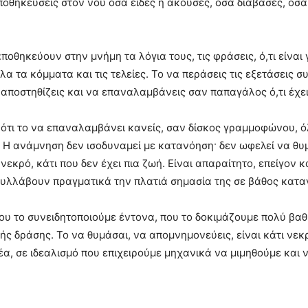
αποθηκεύσεις στον νου όσα είδες ή άκουσες, όσα διάβασες, όσα
αποθηκεύουν στην μνήμη τα λόγια τους, τις φράσεις, ό,τι είν
α τα κόμματα και τις τελείες. Το να περάσεις τις εξετάσεις 
 αποστηθίζεις και να επαναλαμβάνεις σαν παπαγάλος ό,τι έχε
 ότι το να επαναλαμβάνει κανείς, σαν δίσκος γραμμοφώνου, ό
. Η ανάμνηση δεν ισοδυναμεί με κατανόηση· δεν ωφελεί να θυ
νεκρό, κάτι που δεν έχει πια ζωή. Είναι απαραίτητο, επείγον κ
συλλάβουν πραγματικά την πλατιά σημασία της σε βάθος κατα
που το συνειδητοποιούμε έντονα, που το δοκιμάζουμε πολύ βα
ς δράσης. Το να θυμάσαι, να απομνημονεύεις, είναι κάτι νεκ
ιδέα, σε ιδεαλισμό που επιχειρούμε μηχανικά να μιμηθούμε κα