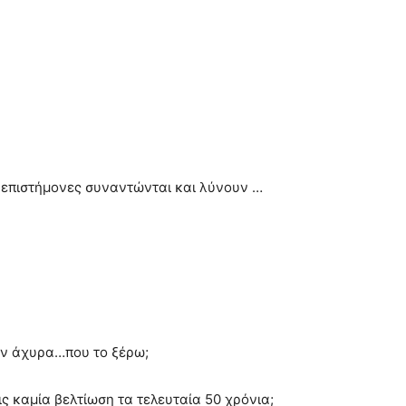
οι επιστήμονες συναντώνται και λύνουν …
ρον άχυρα…που το ξέρω;
ς καμία βελτίωση τα τελευταία 50 χρόνια;