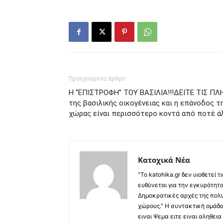
Προηγούμενο άρθρο
Η “ΕΠΙΣΤΡΟΦΗ” ΤΟΥ ΒΑΣΙΛΙΑ!!!ΔΕΙΤΕ ΤΙΣ ΠΛ
της βασιλικής οικογένειας και η επάνοδος τ
χώρας είναι περισσότερο κοντά από ποτέ άλ
Κατοχικά Νέα
"Το katohika.gr δεν υιοθετεί
ευθύνεται για την εγκυρότητα,
Δημοκρατικές αρχές της πολυ
χώρους." Η συντακτική ομάδ
ειναι Ψεμα ειτε ειναι αληθει