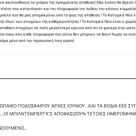
να ακολουθήσεις τα χνάρια της πραγματικής αλήθειας! Εδώ λοιπόν θα βρειτε ό
ύς πλέον που κατανόησαν και την πληροφορία του πεδιου την κάνουν κομματάκ
αμπέλα που θα μας απομακρύνει από το φως της αλήθειας ! Το Κατοχικά Νέα λ
κής όλων των στοιχείων της καθημερινότητας ! Το Κατοχικά Νέα είναι ο χώρο
ποθήκη στοιχείων σε πολύ μεγαλύτερη έρευνα από ότι το φανερό έτσι ώστε μ
υβεται πισω απο καθε πληροφορια που αλλοι δεν μπορουν να δουν! Χωρίς να α
πάρα μόνο από την προσωπική τους κρίση!
ΩΠΑΙΚΟ ΠΟΔΟΣΦΑΙΡΟΥ ΑΡΧΕΣ ΙΟΥΝΙΟΥ…ΚΑΙ ΤΑ ΒΟΔΙΑ ΕΕΕ Σ
….ΟΙ ΜΠΙΛΝΤΕΜΠΕΡΓΚ’Σ ΑΠΟΦΑΣΙΖΟΥΝ ΤΕΤΟΙΕΣ ΗΜΕΡΟΜΗΝΙΕ
ΠΟΝΟΟΥΜΕΝΟ…