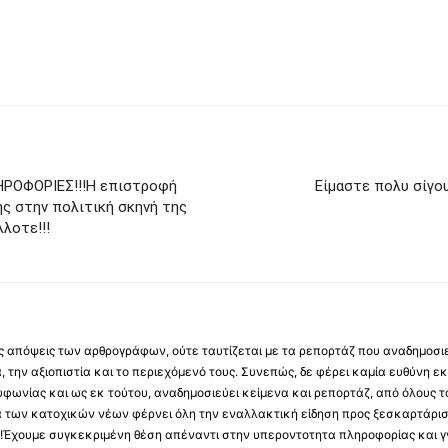
ΗΡΟΦΟΡΙΕΣ!!!Η επιστροφή
Είμαστε πολυ σίγου
ης στην πολιτική σκηνή της
λοτε!!!
 τις απόψεις των αρθρογράφων, ούτε ταυτίζεται με τα ρεπορτάζ που αναδημοσι
 την αξιοπιστία και το περιεχόμενό τους. Συνεπώς, δε φέρει καμία ευθύνη εκ τ
φωνίας και ως εκ τούτου, αναδημοσιεύει κείμενα και ρεπορτάζ, από όλους το
α των κατοχικών νέων φέρνει όλη την εναλλακτική είδηση προς ξεσκαρτάρισ
α !Έχουμε συγκεκριμένη θέση απέναντι στην υπεροντοτητα πληροφορίας και γν