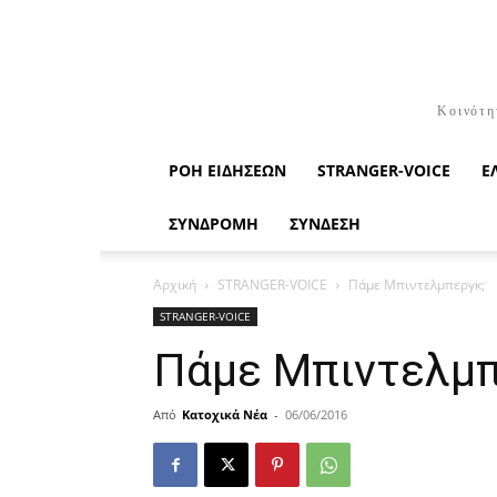
Κοινότη
ΡΟΉ ΕΙΔΉΣΕΩΝ
STRANGER-VOICE
Ε
ΣΥΝΔΡΟΜΗ
ΣΥΝΔΕΣΗ
Αρχική
STRANGER-VOICE
Πάμε Μπιντελμπεργκ;
STRANGER-VOICE
Πάμε Μπιντελμπ
Από
Κατοχικά Νέα
-
06/06/2016