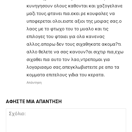
κυνηγησουν ολους καθονται και χαζογελανε
μαζι τους.φτανει πια.εκει ρε κουφαλες να
υποφερεται ολοι.ειστε αξιοι της μοιρας σας.ο
λαος με το φτωχο του το μυαλο και τις
επιλογες του φταιει για ολα κανενας
αλλος.απορω δεν τους σιχαθηκατε ακομα?τι
αλλο θελετε να σας κανουν?αι σιχτιρ πια,εχω
σιχαθει πια αυτο τον λαο,ντρεπομαι για
λογαριασμο σας.απεγκλωβιστειτε ρε απο τα
κομματα επιτελους γιδια του κερατα.
Απάντηση
ΑΦΗΣΤΕ ΜΙΑ ΑΠΑΝΤΗΣΗ