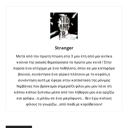
Stranger
Μετά από την πρώτη πτώση στα 3 μου έτη από μια αντίκα
κούνια της γιαγιάς δημιούργησα τα πρώτα μου κενά ! Στην
πορεία ένα ατύχημα με ένα ποδήλατο, όπου σε μια κατηφόρα
βουνού, συνάντησα ένα γέρικο πλάτανο με το κεφάλι,η
συνάντηση αυτή με έφερε στην κατάσταση της μόνιμης
Νιρβάνας που βρίσκομαι σημερα!Οι φίλοι μου μου λένε ότι
κάπου κάπου ξυπνάω μέσα από τον λήθαργο μου και αρχίζω
και γράφω ..η μιλάω σε ένα μικρόφωνο… δεν έχω καλους
φίλους το γνωρίζω…από παιδί με κοροϊδεύουν!