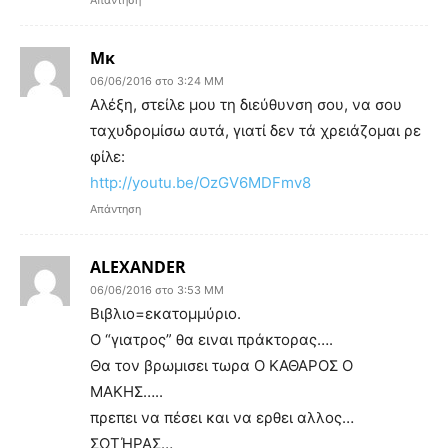
Μκ
06/06/2016 στο 3:24 ΜΜ
Αλέξη, στείλε μου τη διεύθυνση σου, να σου
ταχυδρομίσω αυτά, γιατί δεν τά χρειάζομαι ρε
φίλε:
http://youtu.be/OzGV6MDFmv8
Απάντηση
ALEXANDER
06/06/2016 στο 3:53 ΜΜ
Βιβλιο=εκατομμύριο.
Ο “γιατρος” θα ειναι πράκτορας….
Θα τον βρωμισει τωρα Ο ΚΑΘΑΡΟΣ Ο
ΜΑΚΗΣ…..
πρεπει να πέσει και να ερθει αλλος…
ΣΩΤΉΡΑΣ…