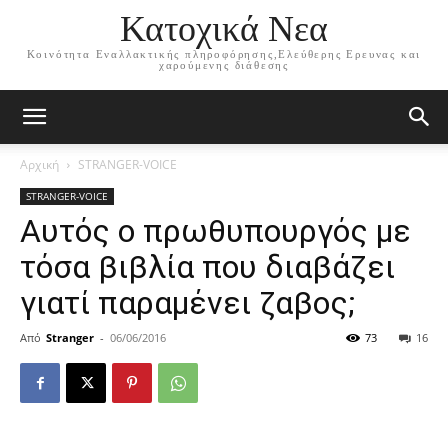
Κατοχικά Νεα
Κοινότητα Εναλλακτικής πληροφόρησης,Ελεύθερης Ερευνας και
χαρούμενης διάθεσης
Αρχική
STRANGER-VOICE
STRANGER-VOICE
Αυτός ο πρωθυπουργός με
τόσα βιβλία που διαβάζει
γιατί παραμένει ζαβος;
Από
Stranger
-
06/06/2016
73
16