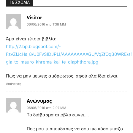
16 ΣΧΟΛΙΑ
Visitor
06/06/2016 στο 1:38 ΜΜ
Άμα είναι τέτοια βιβλία:
http://2.bp.blogspot.com/-
FzvZfJcHs_8/U0FvSlDJPLI/AAAAAAAAAGU/VqZfOqB0WRE/s16
gia-to-mauro-khrema-kai-te-diaphthora.jpg
Πως να μην μείνεις αμόρφωτος, αφού όλα ίδια είναι.
Απάντηση
Ανώνυμος
06/06/2016 στο 2:07 ΜΜ
Το διάβασμα αποβλακωνει….
Πες μου τι σπουδασες να σου πω πόσο μπαζο