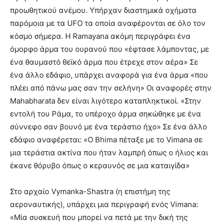
προωθητικού ανέμου. Υπήρχαν διαστημικά οχήματα
παρόμοια με τα UFO τα οποία αναφέρονται σε όλο τον
κόσμο σήμερα. Η Ramayana ακόμη περιγράφει ένα
όμορφο άρμα του ουρανού που «έφτασε λάμποντας, με
ένα θαυμαστό θεϊκό άρμα που έτρεχε στον αέρα» Σε
ένα άλλο εδάφιο, υπάρχει αναφορά για ένα άρμα «που
πλέει από πάνω μας σαν την σελήνη» Οι αναφορές στην
Mahabharata δεν είναι λιγότερο καταπληκτικοί. «Στην
εντολή του Ράμα, το υπέροχο άρμα σηκώθηκε με ένα
σύννεφο σαν βουνό με ένα τεράστιο ήχο» Σε ένα άλλο
εδάφιο αναφέρεται: «O Bhima πέταξε με το Vimana σε
μια τεράστια ακτίνα που ήταν λαμπρή όπως ο ήλιος και
έκανε θόρυβο όπως ο κεραυνός σε μια καταιγίδα»
Στο αρχαίο Vymanka-Shastra (η επιστήμη της
αεροναυτικής), υπάρχει μια περιγραφή ενός Vimana:
«Μία συσκευή που μπορεί να πετά με την δική της