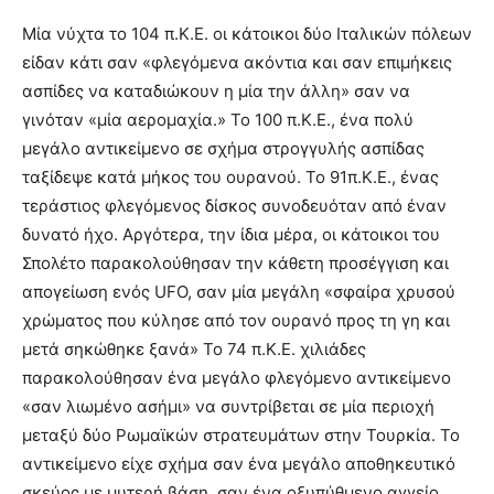
Μία νύχτα το 104 π.Κ.Ε. οι κάτοικοι δύο Ιταλικών πόλεων
είδαν κάτι σαν «φλεγόμενα ακόντια και σαν επιμήκεις
ασπίδες να καταδιώκουν η μία την άλλη» σαν να
γινόταν «μία αερομαχία.» Το 100 π.Κ.Ε., ένα πολύ
μεγάλο αντικείμενο σε σχήμα στρογγυλής ασπίδας
ταξίδεψε κατά μήκος του ουρανού. Το 91π.Κ.Ε., ένας
τεράστιος φλεγόμενος δίσκος συνοδευόταν από έναν
δυνατό ήχο. Αργότερα, την ίδια μέρα, οι κάτοικοι του
Σπολέτο παρακολούθησαν την κάθετη προσέγγιση και
απογείωση ενός UFO, σαν μία μεγάλη «σφαίρα χρυσού
χρώματος που κύλησε από τον ουρανό προς τη γη και
μετά σηκώθηκε ξανά» Το 74 π.Κ.Ε. χιλιάδες
παρακολούθησαν ένα μεγάλο φλεγόμενο αντικείμενο
«σαν λιωμένο ασήμι» να συντρίβεται σε μία περιοχή
μεταξύ δύο Ρωμαϊκών στρατευμάτων στην Τουρκία. Το
αντικείμενο είχε σχήμα σαν ένα μεγάλο αποθηκευτικό
σκεύος με μυτερή βάση, σαν ένα οξυπύθμενο αγγείο.