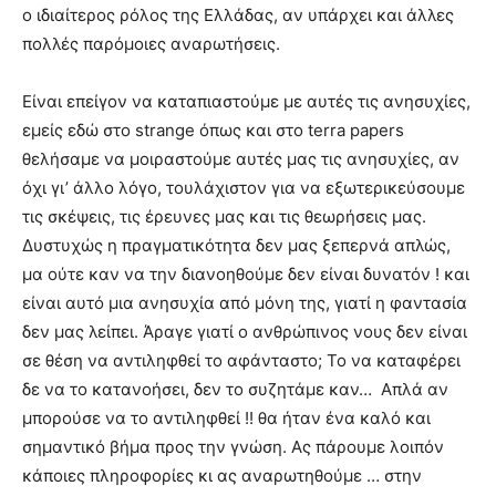
ο ιδιαίτερος ρόλος της Ελλάδας, αν υπάρχει και άλλες
πολλές παρόμοιες αναρωτήσεις.
Είναι επείγον να καταπιαστούμε με αυτές τις ανησυχίες,
εμείς εδώ στο strange όπως και στο terra papers
θελήσαμε να μοιραστούμε αυτές μας τις ανησυχίες, αν
όχι γι’ άλλο λόγο, τουλάχιστον για να εξωτερικεύσουμε
τις σκέψεις, τις έρευνες μας και τις θεωρήσεις μας.
Δυστυχώς η πραγματικότητα δεν μας ξεπερνά απλώς,
μα ούτε καν να την διανοηθούμε δεν είναι δυνατόν ! και
είναι αυτό μια ανησυχία από μόνη της, γιατί η φαντασία
δεν μας λείπει. Άραγε γιατί ο ανθρώπινος νους δεν είναι
σε θέση να αντιληφθεί το αφάνταστο; Το να καταφέρει
δε να το κατανοήσει, δεν το συζητάμε καν… Απλά αν
μπορούσε να το αντιληφθεί !! θα ήταν ένα καλό και
σημαντικό βήμα προς την γνώση. Ας πάρουμε λοιπόν
κάποιες πληροφορίες κι ας αναρωτηθούμε … στην