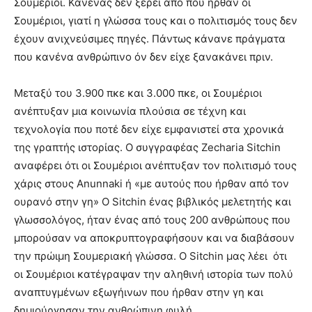
Σουμέριοι. Κανένας δεν ξέρει από που ήρθαν οι
Σουμέριοι, γιατί η γλώσσα τους και ο πολιτισμός τους δεν
έχουν ανιχνεύσιμες πηγές. Πάντως κάνανε πράγματα
που κανένα ανθρώπινο όν δεν είχε ξανακάνει πριν.
Μεταξύ του 3.900 πκε και 3.000 πκε, οι Σουμέριοι
ανέπτυξαν μια κοινωνία πλούσια σε τέχνη και
τεχνολογία που ποτέ δεν είχε εμφανιστεί στα χρονικά
της γραπτής ιστορίας. Ο συγγραφέας Zecharia Sitchin
αναφέρει ότι οι Σουμέριοι ανέπτυξαν τον πολιτισμό τους
χάρις στους Anunnaki ή «με αυτούς που ήρθαν από τον
ουρανό στην γη» Ο Sitchin ένας βιβλικός μελετητής και
γλωσσολόγος, ήταν ένας από τους 200 ανθρώπους που
μπορούσαν να αποκρυπτογραφήσουν και να διαβάσουν
την πρώιμη Σουμεριακή γλώσσα. Ο Sitchin μας λέει ότι
οι Σουμέριοι κατέγραψαν την αληθινή ιστορία των πολύ
αναπτυγμένων εξωγήινων που ήρθαν στην γη και
δημιούργησαν την ανθρώπινη φυλή.