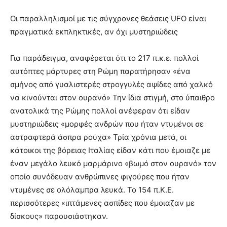
Οι παραλληλισμοί με τις σύγχρονες θεάσεις UFO είναι
πραγματικά εκπληκτικές, αν όχι μυστηριώδεις
Για παράδειγμα, αναφέρεται ότι το 217 π.κ.ε. πολλοί
αυτόπτες μάρτυρες στη Ρώμη παρατήρησαν «ένα
σμήνος από γυαλιστερές στρογγυλές αψίδες από χαλκό
να κινούνται στον ουρανό» Την ίδια στιγμή, στο ύπαιθρο
ανατολικά της Ρώμης πολλοί ανέφεραν ότι είδαν
μυστηριώδεις «μορφές ανδρών που ήταν ντυμένοι σε
αστραφτερά άσπρα ρούχα» Τρία χρόνια μετά, οι
κάτοικοι της βόρειας Ιταλίας είδαν κάτι που έμοιαζε με
έναν μεγάλο λευκό μαρμάρινο «βωμό στον ουρανό» τον
οποίο συνόδευαν ανθρώπινες φιγούρες που ήταν
ντυμένες σε ολόλαμπρα λευκά. Το 154 π.Κ.Ε.
περισσότερες «ιπτάμενες ασπίδες που έμοιαζαν με
δίσκους» παρουσιάστηκαν.