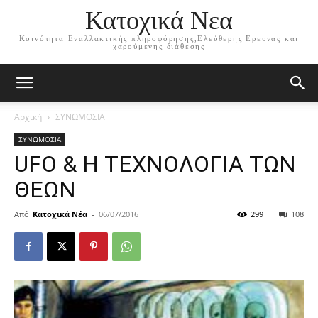
Κατοχικά Νεα
Κοινότητα Εναλλακτικής πληροφόρησης,Ελεύθερης Ερευνας και
χαρούμενης διάθεσης
Αρχική
ΣΥΝΩΜΟΣΙΑ
ΣΥΝΩΜΟΣΙΑ
UFO & Η ΤΕΧΝΟΛΟΓΙΑ ΤΩΝ
ΘΕΩΝ
Από
Κατοχικά Νέα
-
06/07/2016
299
108