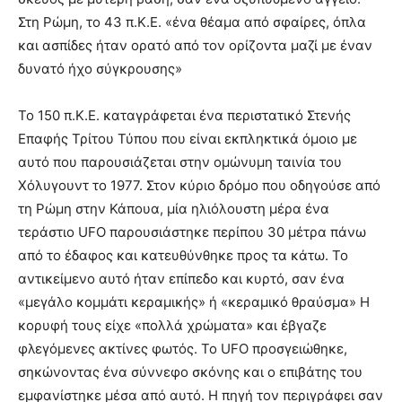
Στη Ρώμη, το 43 π.Κ.Ε. «ένα θέαμα από σφαίρες, όπλα
και ασπίδες ήταν ορατό από τον ορίζοντα μαζί με έναν
δυνατό ήχο σύγκρουσης»
Το 150 π.Κ.Ε. καταγράφεται ένα περιστατικό Στενής
Επαφής Τρίτου Τύπου που είναι εκπληκτικά όμοιo με
αυτό που παρουσιάζεται στην ομώνυμη ταινία του
Χόλυγουντ το 1977. Στον κύριο δρόμο που οδηγούσε από
τη Ρώμη στην Κάπουα, μία ηλιόλουστη μέρα ένα
τεράστιο UFO παρουσιάστηκε περίπου 30 μέτρα πάνω
από το έδαφος και κατευθύνθηκε προς τα κάτω. Το
αντικείμενο αυτό ήταν επίπεδο και κυρτό, σαν ένα
«μεγάλο κομμάτι κεραμικής» ή «κεραμικό θραύσμα» Η
κορυφή τους είχε «πολλά χρώματα» και έβγαζε
φλεγόμενες ακτίνες φωτός. Το UFO προσγειώθηκε,
σηκώνοντας ένα σύννεφο σκόνης και ο επιβάτης του
εμφανίστηκε μέσα από αυτό. Η πηγή τον περιγράφει σαν