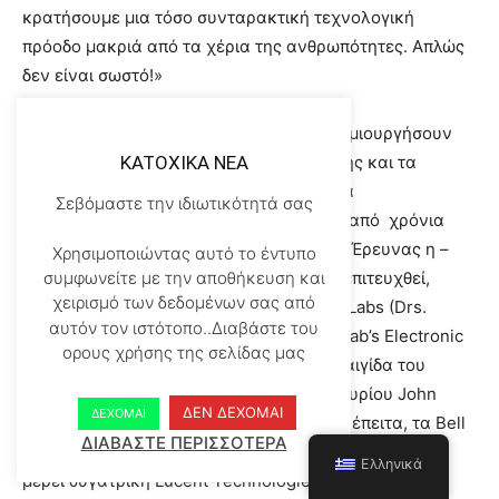
κρατήσουμε μια τόσο συνταρακτική τεχνολογική
πρόοδο μακριά από τα χέρια της ανθρωπότητες. Απλώς
δεν είναι σωστό!»
Στα μέσα Δεκεμβρίου του 1947, για να δημιουργήσουν
μια πιστευτή ιστορία, το Υπουργείο Αμύνης και τα
KATOXIKA NEA
εργαστήρια Bell κατασκεύασαν μια σειρά
Σεβόμαστε την ιδιωτικότητά σας
ανακοινώσεων τύπου που έλεγαν: Μετά από χρόνια
Μακράς και Εκτεταμένης Επιστημονικής Έρευνας η –
Χρησιμοποιώντας αυτό το έντυπο
εφεύρεση του Transistor είχε επιτέλους επιτευχθεί,
συμφωνείτε με την αποθήκευση και
χειρισμό των δεδομένων σας από
υποθετικά από τους ερευνητές των Bell Labs (Drs.
αυτόν τον ιστότοπο..Διαβάστε του
Shockley, Bardeen και Brattain, στο Bell Lab’s Electronic
ορους χρήσης της σελίδας μας
Circuits Research Center, κάτω από την αιγίδα του
μάγου αντιπροέδρου της Bell Labs Vice κυρίου John
ΔΕΝ ΔΕΧΟΜΑΙ
ΔΕΧΟΜΑΙ
«Jack» Morton. Από αυτήν την εποχή και έπειτα, τα Bell
ΔΙΑΒΑΣΤΕ ΠΕΡΙΣΣΟΤΕΡΑ
Labs στα χέρια της διάδοχου εταιρείας AT&T και η εν
Ελληνικά
μέρει θυγατρική Lucent Technologies, συνέχισαν να