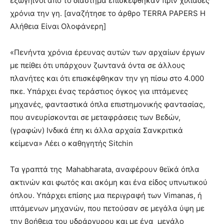
εξωγήινοι από το διάστημα επισκέφθηκαν πριν χιλιάδες
χρόνια την γη. [αναζήτησε το άρθρο TERRA PAPERS Η
Αλήθεια Είναι Ολοφάνερη]
«Πενήντα χρόνια έρευνας αυτών των αρχαίων έργων
με πείθει ότι υπάρχουν ζωντανά όντα σε άλλους
πλανήτες και ότι επισκέφθηκαν την γη πίσω στο 4.000
πκε. Υπάρχει ένας τεράστιος όγκος για ιπτάμενες
μηχανές, φανταστικά όπλα επιστημονικής φαντασίας,
που ανευρίσκονται σε μεταφράσεις των Βεδών,
(γραφών) Ινδικά έπη κι άλλα αρχαία Σανκριτικά
κείμενα» Λέει ο καθηγητής Sitchin
Τα γραπτά της Mahabharata, αναφέρουν θεϊκά όπλα
ακτινών και φωτός και ακόμη και ένα είδος υπνωτικού
όπλου. Υπάρχει επίσης μια περιγραφή των Vimanas, ή
ιπτάμενων μηχανών, που πετούσαν σε μεγάλα ύψη με
την βοήθεια του υδράργυρου και με ένα μεγάλο