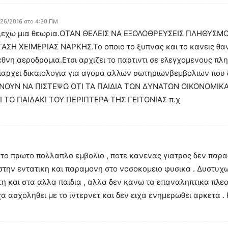
26/2016 στο 4:30 ΠΜ
α ,εχω μια θεωρια.ΟΤΑΝ ΘΕΛΕΙΣ ΝΑ ΕΞΟΛΟΘΡΕΥΣΕΙΣ ΠΛΗΘΥΣΜ
ΣΗ ΧΕΙΜΕΡΙΑΣ ΝΑΡΚΗΣ.Το οποιο το ξυπνας και το κανεις θαν
ιεθνη αεροδρομια.Ετσι αρχιζει το παρτιντι σε ελεγχομενους π
 υπαρχει δικαιολογια για αγορα αλλων σωτηριωνβεμβολιων που 
ΝΟΥΝ ΝΑ ΠΙΣΤΕΨΩ ΟΤΙ ΤΑ ΠΑΙΔΙΑ ΤΩΝ ΔΥΝΑΤΩΝ ΟΙΚΟΝΟΜΙΚ
 ΤΟ ΠΑΙΔΑΚΙ ΤΟΥ ΠΕΡΙΠΤΕΡΑ ΤΗΣ ΓΕΙΤΟΝΙΑΣ π.χ
το πρωτο πολλαπλο εμβολιο , ποτε κανενας γιατρος δεν παραδε
στην εντατικη και παραμονη στο νοσοκομειο φυσικα . Δυστυχω
η και στα αλλα παιδια , αλλα δεν κανω τα επαναληπτικα πλεον 
χα ασχοληθει με το ιντερνετ και δεν ειχα ενημερωθει αρκετα .