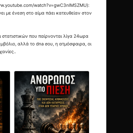
/www.youtube.com/watch?v=gwC3nIMSZMU):
ει με ένεση στο αίμα πάει κατευθείαν στον
ει στατιστικών που παίρνονται λίγα 24ωρα
εμβόλιο, αλλά το dna σου, η ατμόσφαιρα, οι
χανίες..