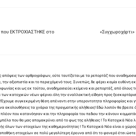
ό που ΕΚΤΡΟΧΙΑΣΤΗΚΕ στο
«Συγχωροχάρτι» 
 τις απόψεις των αρθρογράφων, ούτε ταυτίζεται με τα ρεπορτάζ που αναδημοσι
 την αξιοπιστία και το περιεχόμενό τους. Συνεπώς, δε φέρει καμία ευθύνη εκ τ
φωνίας και ως εκ τούτου, αναδημοσιεύει κείμενα και ρεπορτάζ, από όλους το
α των κατοχικών νέων φέρνει όλη την εναλλακτική είδηση προς ξεσκαρτάρισ
α !Έχουμε συγκεκριμένη θέση απέναντι στην υπεροντοτητα πληροφορίας και γν
να ακολουθήσεις τα χνάρια της πραγματικής αλήθειας! Εδώ λοιπόν θα βρειτε ό
ύς πλέον που κατανόησαν και την πληροφορία του πεδιου την κάνουν κομματάκ
αμπέλα που θα μας απομακρύνει από το φως της αλήθειας ! Το Κατοχικά Νέα λ
κής όλων των στοιχείων της καθημερινότητας ! Το Κατοχικά Νέα είναι ο χώρο
ποθήκη στοιχείων σε πολύ μεγαλύτερη έρευνα από ότι το φανερό έτσι ώστε μ