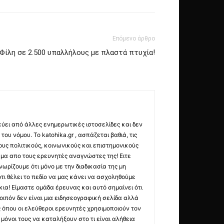
Επόμενο άρθρο
Φίλη σε 2.500 υπαλλήλους με πλαστά πτυχία!
εύει από άλλες ενημερωτικές ιστοσελίδες και δεν
ου νόμου. Το katohika.gr , ασπάζεται βαθιά, τις
υς πολιτικούς, κοινωνικούς και επιστημονικούς
μα απο τους ερευνητές αναγνώστες της! Ειτε
ωρίζουμε ότι μόνο με την διαδικασία της μη
τι θέλει το πεδίο να μας κάνει να ασχοληθούμε
ια! Είμαστε ομάδα έρευνας και αυτό σημαίνει ότι
οιπόν δεν είναι μια ειδησεογραφική σελίδα αλλά
ς όπου οι ελεύθεροι ερευνητές χρησιμοποιούν τον
όνοι τους να καταλήξουν στο τι είναι αλήθεια