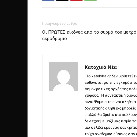
Προηγούμενο άρθρο
Οι ΠΡΩΤΕΣ εικόνες από το συρμό του μετρ
αεροδρόμιο
Κατοχικά Νέα
"Το katohika.gr δεν υιοθετεί
ευθύνεται για την εγκυρότητα,
Δημοκρατικές αρχές της πολυ
χώρους." Η συντακτική ομάδ
ειναι Ψεμα ειτε ειναι αληθει
δογματικής αλήθειας μπορείς 
...αλλά θα βρείτε και πολλο
δεν έχουμε μαζί μας καμία τ
μια σελίδα έρευνας και κριτι
τοίχο αναδημοσιεύσεως σαν α