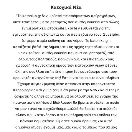
Κατοχικά Νέα
"Το katohika.gr δεν υιοθετεί τις απόψεις των αρθρογράφων,
ούτε ταυτίζεται με τα ρεπορτάζ που αναδημοσιεύει από άλλες
ενημερωτικές ιστοσελίδες και δεν ευθύνεται για την
εγκυρότητα, την αξιοπιστία και το περιεχόμενό τους. Συνεπώς,
δε φέρει καμία ευθύνη εκ του νόμου. Το katohika.gr ,
ασπάζεται βαθιά, τις Δημοκρατικές αρχές της πολυφωνίας και
ως εκ τούτου, αναδημοσιεύει κείμενα και ρεπορτάζ, από
όλους τους πολιτικούς, κοινωνικούς και επιστημονικούς
χώρους." Η συντακτική ομάδα των κατοχικών νέων φέρνει
όλη την εναλλακτική είδηση προς ξεσκαρτάρισμα απο τους
ερευνητές αναγνώστες της! Ειτε ειναι Ψεμα ειτε ειναι αληθεια
!Έχουμε συγκεκριμένη θέση απέναντι στην υπεροντοτητα
πληροφορίας και γνωρίζουμε ότι μόνο με την διαδικασία της μη
δογματικής αλήθειας μπορείς να ακολουθήσεις τα χνάρια της
πραγματικής αλήθειας! Εδώ λοιπόν θα βρειτε ότι θέλει το πεδίο
να μας κάνει να ασχοληθούμε ...αλλά θα βρείτε και πολλούς
πλέον που κατανόησαν και την πληροφορία του πεδιου την
κάνουν κομματάκια! Είμαστε ομάδα έρευνας και αυτό
σημαίνει ότι δεν έχουμε μαζί μας καμία ταμπέλα που θα μας