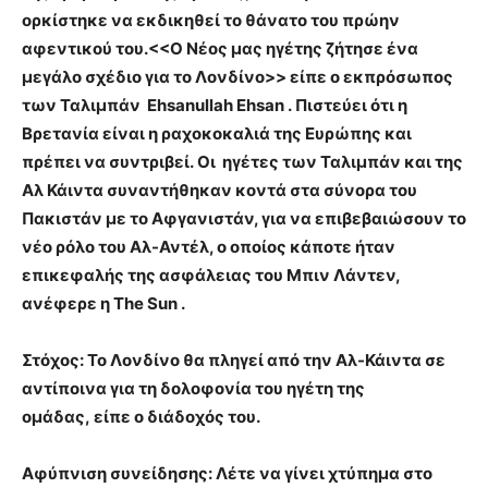
ορκίστηκε να εκδικηθεί το θάνατο του πρώην
αφεντικού του.<<Ο Νέος μας ηγέτης ζήτησε ένα
μεγάλο σχέδιο για το Λονδίνο>> είπε ο εκπρόσωπος
των Ταλιμπάν Ehsanullah Ehsan . Πιστεύει ότι η
Βρετανία είναι η ραχοκοκαλιά της Ευρώπης και
πρέπει να συντριβεί. Οι ηγέτες των Ταλιμπάν και της
Αλ Κάιντα συναντήθηκαν κοντά στα σύνορα του
Πακιστάν με το Αφγανιστάν, για να επιβεβαιώσουν το
νέο ρόλο του Αλ-Αντέλ, ο οποίος κάποτε ήταν
επικεφαλής της ασφάλειας του Μπιν Λάντεν,
ανέφερε η The Sun .
Στόχος: Το Λονδίνο θα πληγεί από την Αλ-Κάιντα σε
αντίποινα για τη δολοφονία του ηγέτη της
ομάδας, είπε ο διάδοχός του.
Αφύπνιση συνείδησης: Λέτε να γίνει χτύπημα στο