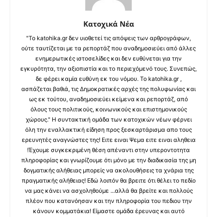
Κατοχικά Νέα
"Το katohika.gr δεν υιοθετεί τις απόψεις των αρθρογράφων,
ούτε ταυτίζεται με τα ρεπορτάζ που αναδημοσιεύει από άλλες
ενημερωτικές ιστοσελίδες και δεν ευθύνεται για την
εγκυρότητα, την αξιοπιστία και το περιεχόμενό τους. Συνεπώς,
δε φέρει καμία ευθύνη εκ του νόμου. Το katohika.gr ,
ασπάζεται βαθιά, τις Δημοκρατικές αρχές της πολυφωνίας και
ως εκ τούτου, αναδημοσιεύει κείμενα και ρεπορτάζ, από
όλους τους πολιτικούς, κοινωνικούς και επιστημονικούς
χώρους." Η συντακτική ομάδα των κατοχικών νέων φέρνει
όλη την εναλλακτική είδηση προς ξεσκαρτάρισμα απο τους
ερευνητές αναγνώστες της! Ειτε ειναι Ψεμα ειτε ειναι αληθεια
!Έχουμε συγκεκριμένη θέση απέναντι στην υπεροντοτητα
πληροφορίας και γνωρίζουμε ότι μόνο με την διαδικασία της μη
δογματικής αλήθειας μπορείς να ακολουθήσεις τα χνάρια της
πραγματικής αλήθειας! Εδώ λοιπόν θα βρειτε ότι θέλει το πεδίο
να μας κάνει να ασχοληθούμε ...αλλά θα βρείτε και πολλούς
πλέον που κατανόησαν και την πληροφορία του πεδιου την
κάνουν κομματάκια! Είμαστε ομάδα έρευνας και αυτό