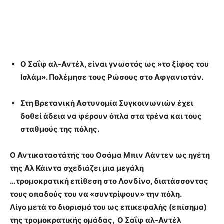
Ο Σαΐφ αλ-Αντέλ, είναι γνωστός ως »το ξίφος του
Ισλάμ». Πολέμησε τους Ρώσους στο Αφγανιστάν.
Στη Βρετανική Αστυνομία Συγκοινωνιών έχει
δοθεί άδεια να φέρουν όπλα στα τρένα και τους
σταθμούς της πόλης.
Ο Αντικαταστάτης του Οσάμα Μπιν Λάντεν ως ηγέτη
της Αλ Κάιντα σχεδιάζει μια μεγάλη
…τρομοκρατική επίθεση στο Λονδίνο, διατάσσοντας
τους οπαδούς του να «συντρίψουν» την πόλη.
Λίγο μετά το διορισμό του ως επικεφαλής (επίσημα)
της τρομοκρατικής ομάδας, Ο Σαΐφ αλ-Αντέλ