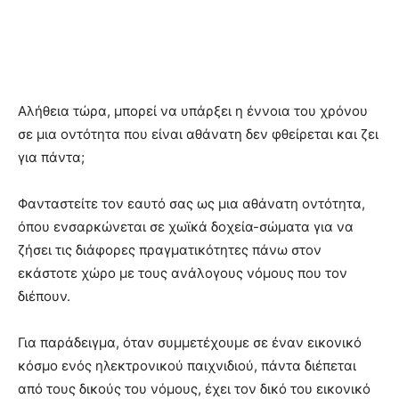
Αλήθεια τώρα, μπορεί να υπάρξει η έννοια του χρόνου
σε μια οντότητα που είναι αθάνατη δεν φθείρεται και ζει
για πάντα;
Φανταστείτε τον εαυτό σας ως μια αθάνατη οντότητα,
όπου ενσαρκώνεται σε χωϊκά δοχεία-σώματα για να
ζήσει τις διάφορες πραγματικότητες πάνω στον
εκάστοτε χώρο με τους ανάλογους νόμους που τον
διέπουν.
Για παράδειγμα, όταν συμμετέχουμε σε έναν εικονικό
κόσμο ενός ηλεκτρονικού παιχνιδιού, πάντα διέπεται
από τους δικούς του νόμους, έχει τον δικό του εικονικό