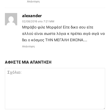
Απάντηση
alexander
02/08/2016 στο 7:21 ΜΜ
Μπράβο φιλε Μορφέα! Είτε δικο σου είτε
αλλού είναι σωστα λόγια κ πρέπει σιγά σιγά να
δει ο κόσμος ΤΗΝ ΜΕΓΆΛΗ ΕΙΚΟΝΑ….
Απάντηση
ΑΦΗΣΤΕ ΜΙΑ ΑΠΑΝΤΗΣΗ