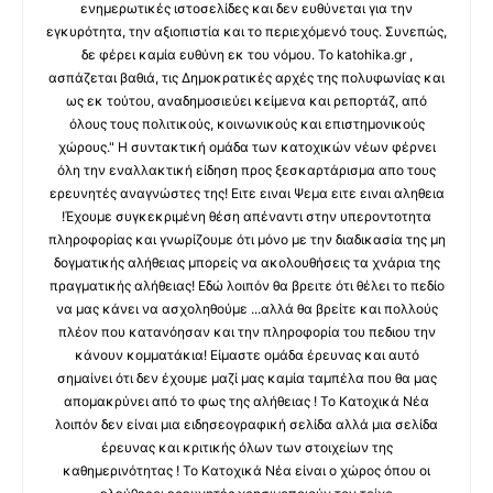
ενημερωτικές ιστοσελίδες και δεν ευθύνεται για την
εγκυρότητα, την αξιοπιστία και το περιεχόμενό τους. Συνεπώς,
δε φέρει καμία ευθύνη εκ του νόμου. Το katohika.gr ,
ασπάζεται βαθιά, τις Δημοκρατικές αρχές της πολυφωνίας και
ως εκ τούτου, αναδημοσιεύει κείμενα και ρεπορτάζ, από
όλους τους πολιτικούς, κοινωνικούς και επιστημονικούς
χώρους." Η συντακτική ομάδα των κατοχικών νέων φέρνει
όλη την εναλλακτική είδηση προς ξεσκαρτάρισμα απο τους
ερευνητές αναγνώστες της! Ειτε ειναι Ψεμα ειτε ειναι αληθεια
!Έχουμε συγκεκριμένη θέση απέναντι στην υπεροντοτητα
πληροφορίας και γνωρίζουμε ότι μόνο με την διαδικασία της μη
δογματικής αλήθειας μπορείς να ακολουθήσεις τα χνάρια της
πραγματικής αλήθειας! Εδώ λοιπόν θα βρειτε ότι θέλει το πεδίο
να μας κάνει να ασχοληθούμε ...αλλά θα βρείτε και πολλούς
πλέον που κατανόησαν και την πληροφορία του πεδιου την
κάνουν κομματάκια! Είμαστε ομάδα έρευνας και αυτό
σημαίνει ότι δεν έχουμε μαζί μας καμία ταμπέλα που θα μας
απομακρύνει από το φως της αλήθειας ! Το Κατοχικά Νέα
λοιπόν δεν είναι μια ειδησεογραφική σελίδα αλλά μια σελίδα
έρευνας και κριτικής όλων των στοιχείων της
καθημερινότητας ! Το Κατοχικά Νέα είναι ο χώρος όπου οι