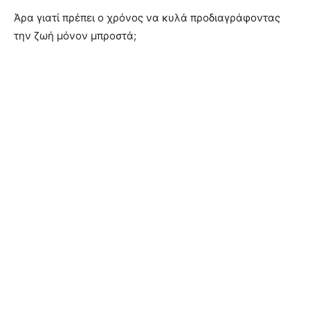
Άρα γιατί πρέπει ο χρόνος να κυλά προδιαγράφοντας
την ζωή μόνον μπροστά;