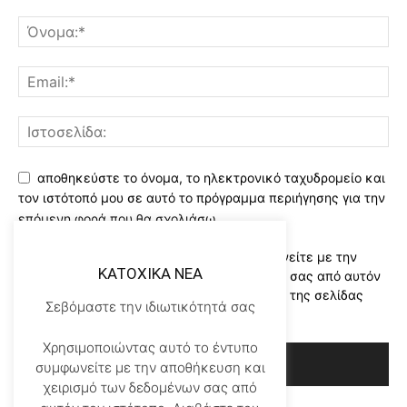
αποθηκεύστε το όνομα, το ηλεκτρονικό ταχυδρομείο και
τον ιστότοπό μου σε αυτό το πρόγραμμα περιήγησης για την
επόμενη φορά που θα σχολιάσω.
Χρησιμοποιώντας αυτό το έντυπο συμφωνείτε με την
KATOXIKA NEA
αποθήκευση και χειρισμό των δεδομένων σας από αυτόν
τον ιστότοπο..Διαβάστε του ορους χρήσης της σελίδας
Σεβόμαστε την ιδιωτικότητά σας
μας
*
Χρησιμοποιώντας αυτό το έντυπο
συμφωνείτε με την αποθήκευση και
χειρισμό των δεδομένων σας από