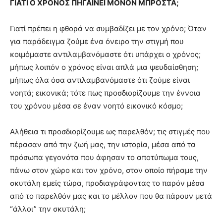
ΓΙΑΤΙ Ο ΧΡΟΝΟΣ ΠΗΓΑΙΝΕΙ ΜΟΝΟΝ ΜΠΡΟΣΤΑ;
Γιατί πρέπει η φθορά να συμβαδίζει με τον χρόνο; Όταν
για παράδειγμα ζούμε ένα όνειρο την στιγμή που
κοιμόμαστε αντιλαμβανόμαστε ότι υπάρχει ο χρόνος;
μήπως λοιπόν ο χρόνος είναι απλά μια ψευδαίσθηση;
μήπως όλα όσα αντιλαμβανόμαστε ότι ζούμε είναι
νοητά; εικονικά; τότε πως προσδιορίζουμε την έννοια
του χρόνου μέσα σε έναν νοητό εικονικό κόσμο;
Αλήθεια τι προσδιορίζουμε ως παρελθόν; τις στιγμές που
πέρασαν από την ζωή μας, την ιστορία, μέσα από τα
πρόσωπα γεγονότα που άφησαν το αποτύπωμα τους,
πάνω στον χώρο και τον χρόνο, στον οποίο πήραμε την
σκυτάλη εμείς τώρα, προδιαγράφοντας το παρόν μέσα
από το παρελθόν μας και το μέλλον που θα πάρουν μετά
“άλλοι” την σκυτάλη;