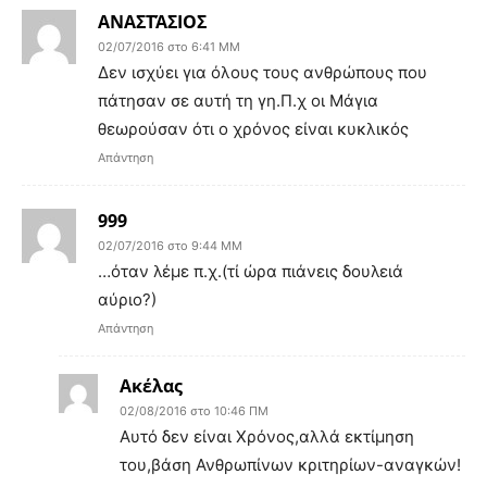
ΑΝΑΣΤΆΣΙΟΣ
02/07/2016 στο 6:41 ΜΜ
Δεν ισχύει για όλους τους ανθρώπους που
πάτησαν σε αυτή τη γη.Π.χ οι Μάγια
θεωρούσαν ότι ο χρόνος είναι κυκλικός
Απάντηση
999
02/07/2016 στο 9:44 ΜΜ
…όταν λέμε π.χ.(τί ώρα πιάνεις δουλειά
αύριο?)
Απάντηση
Ακέλας
02/08/2016 στο 10:46 ΠΜ
Αυτό δεν είναι Χρόνος,αλλά εκτίμηση
του,βάση Ανθρωπίνων κριτηρίων-αναγκών!