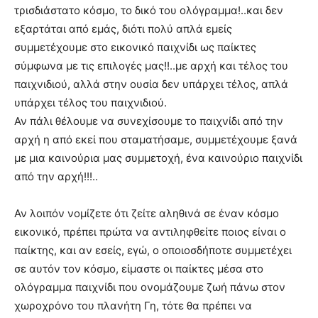
τρισδιάστατο κόσμο, το δικό του ολόγραμμα!..και δεν
εξαρτάται από εμάς, διότι πολύ απλά εμείς
συμμετέχουμε στο εικονικό παιχνίδι ως παίκτες
σύμφωνα με τις επιλογές μας!!..με αρχή και τέλος του
παιχνιδιού, αλλά στην ουσία δεν υπάρχει τέλος, απλά
υπάρχει τέλος του παιχνιδιού.
Αν πάλι θέλουμε να συνεχίσουμε το παιχνίδι από την
αρχή η από εκεί που σταματήσαμε, συμμετέχουμε ξανά
με μια καινούρια μας συμμετοχή, ένα καινούριο παιχνίδι
από την αρχή!!!..
Αν λοιπόν νομίζετε ότι ζείτε αληθινά σε έναν κόσμο
εικονικό, πρέπει πρώτα να αντιληφθείτε ποιος είναι ο
παίκτης, και αν εσείς, εγώ, ο οποιοσδήποτε συμμετέχει
σε αυτόν τον κόσμο, είμαστε οι παίκτες μέσα στο
ολόγραμμα παιχνίδι που ονομάζουμε ζωή πάνω στον
χωροχρόνο του πλανήτη Γη, τότε θα πρέπει να