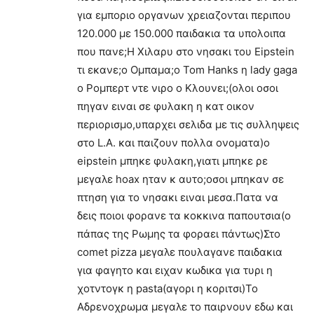
για εμποριο οργανων χρειαζονται περιπου
120.000 με 150.000 παιδακια τα υπολοιπα
που πανε;Η Χιλαρυ στο νησακι του Εipstein
τι εκανε;ο Ομπαμα;ο Tom Hanks η lady gaga
ο Ρομπερτ ντε νιρο ο Κλουνει;(ολοι οσοι
πηγαν ειναι σε φυλακη η κατ οικον
περιορισμο,υπαρχει σελιδα με τις συλληψεις
στο L.A. και παιζουν πολλα ονοματα)ο
eipstein μπηκε φυλακη,γιατι μπηκε ρε
μεγαλε hoax ηταν κ αυτο;οσοι μπηκαν σε
πτηση για το νησακι ειναι μεσα.Πατα να
δεις ποιοι φορανε τα κοκκινα παπουτσια(ο
πάπας της Ρωμης τα φοραει πάντως)Στο
comet pizza μεγαλε πουλαγανε παιδακια
για φαγητο και ειχαν κωδικα για τυρι η
χοτντογκ η pasta(αγορι η κοριτσι)Το
Αδρενοχρωμα μεγαλε το παιρνουν εδω και