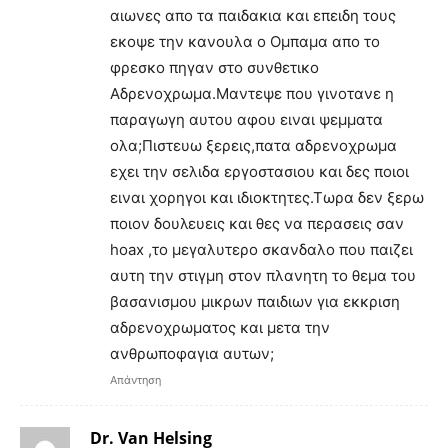
αιωνες απο τα παιδακια και επειδη τους
εκοψε την κανουλα ο Ομπαμα απο το
φρεσκο πηγαν στο συνθετικο
Αδρενοχρωμα.Μαντεψε που γινοτανε η
παραγωγη αυτου αφου ειναι ψεμματα
ολα;Πιστευω ξερεις,πατα αδρενοχρωμα
εχει την σελιδα εργοστασιου και δες ποιοι
ειναι χορηγοι και ιδιοκτητες.Τωρα δεν ξερω
ποιον δουλευεις και θες να περασεις σαν
hoax ,το μεγαλυτερο σκανδαλο που παιζει
αυτη την στιγμη στον πλανητη το θεμα του
βασανισμου μικρων παιδιων για εκκριση
αδρενοχρωματος και μετα την
ανθρωποφαγια αυτων;
Απάντηση
Dr. Van Helsing