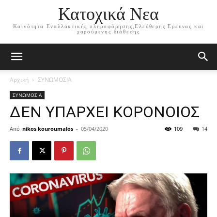
Κατοχικά Νεα
Κοινότητα Εναλλακτικής πληροφόρησης,Ελεύθερης Ερευνας και
χαρούμενης διάθεσης
Αρχική
ΣΥΝΩΜΟΣΙΑ
ΣΥΝΩΜΟΣΙΑ
ΔΕΝ ΥΠΑΡΧΕΙ ΚΟΡΟΝΟΙΟΣ
Από
nikos kouroumalos
-
05/04/2020
109
14