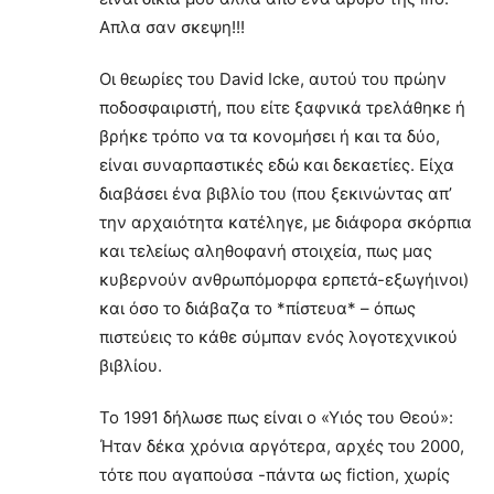
Απλα σαν σκεψη!!!
Οι θεωρίες του David Icke, αυτού του πρώην
ποδοσφαιριστή, που είτε ξαφνικά τρελάθηκε ή
βρήκε τρόπο να τα κονομήσει ή και τα δύο,
είναι συναρπαστικές εδώ και δεκαετίες. Είχα
διαβάσει ένα βιβλίο του (που ξεκινώντας απ’
την αρχαιότητα κατέληγε, με διάφορα σκόρπια
και τελείως αληθοφανή στοιχεία, πως μας
κυβερνούν ανθρωπόμορφα ερπετά-εξωγήινοι)
και όσο το διάβαζα το *πίστευα* – όπως
πιστεύεις το κάθε σύμπαν ενός λογοτεχνικού
βιβλίου.
To 1991 δήλωσε πως είναι ο «Υιός του Θεού»:
Ήταν δέκα χρόνια αργότερα, αρχές του 2000,
τότε που αγαπούσα -πάντα ως fiction, χωρίς