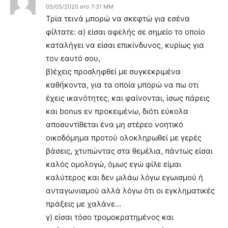
05/05/2020 στο 7:31 ΜΜ
Τρία τεινά μπορώ να σκεφτώ για εσένα
φίλτατε: α) είσαι αφελής σε σημείο το οποίο
καταλήγει να είσαι επικίνδυνος, κυρίως για
τον εαυτό σου,
β)έχεις προσληφθεί με συγκεκριμένα
καθήκοντα, για τα οποία μπορώ να πω οτι
έχεις ικανότητες, και φαίνονται, ίσως πάρεις
και bonus εν προκειμένω, διότι εύκολα
αποσυντίθεται ένα μη στέρεο νοητικό
οικοδόμημα προτού ολοκληρωθεί με γερές
βάσεις, χτυπώντας στα θεμέλια, πάντως είσαι
καλός ομολογώ, όμως εγώ φίλε είμαι
καλύτερος και δεν μιλάω λόγω εγωισμού ή
ανταγωνισμού αλλά λόγω ότι οι εγκληματικές
πράξεις με χαλάνε…
γ) είσαι τόσο τρομοκρατημένος και