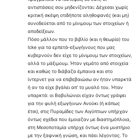
αντιστάσεις σου μηδενίζονται: Δέχεσαι χωρίς
κριτική σκέψη οτιδήποτε αληθοφανές (και μη)
συνοδεύεται από το μίνιμουμ των στοιχείων ή
αποδείξεων.
Πόσο μάλλον που το βιβλίο (και η θεωρία) του
Icke για τα ερπετά-εξωγήινους που μας
κυβερνούν δεν είχε το μίνιμουμ των στοιχείων,
αλλά το μάξιμουμ. Ήταν γεμάτο από στοιχεία
και καθώς το διάβαζα έμπαινα και στο
ίντερνετ για να επιβεβαιώσω αν ήταν υπαρκτά
ή αν τα είχε βγάλει απ’ το μυαλό του. Ήταν
υπαρκτά: οι Βαβυλώνιοι είχαν όντως γράψει
για την φυλή εξωγήινων Ανούκι (ή κάπως
έτσι), στις Πυραμίδες των Αιγύπτιων υπήρχαν
όντως σχέδια που έμοιαζαν με διαστημόπλοια,
στη Μεσοποταμία υπήρχε όντως ένα μυστήριο
με την ξαφνική γνώση, και πάει λέγοντας. Το