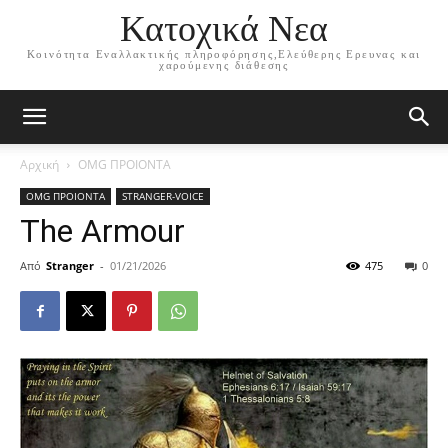
Κατοχικά Νεα
Κοινότητα Εναλλακτικής πληροφόρησης,Ελεύθερης Ερευνας και
χαρούμενης διάθεσης
Αρχική
OMG ΠΡΟΙΟΝΤΑ
OMG ΠΡΟΙΟΝΤΑ
STRANGER-VOICE
The Armour
Από
Stranger
-
01/21/2026
475
0