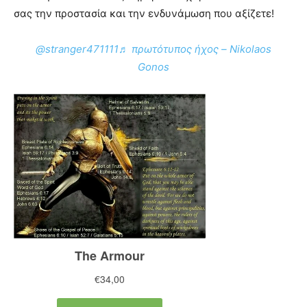
σας την προστασία και την ενδυνάμωση που αξίζετε!
@stranger471111
♬ πρωτότυπος ήχος – Nikolaos
Gonos