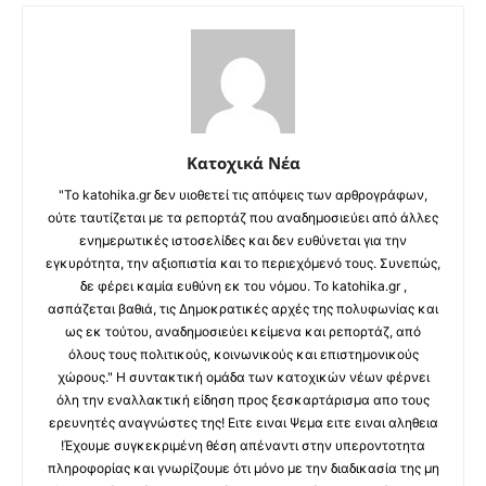
Κατοχικά Νέα
"Το katohika.gr δεν υιοθετεί τις απόψεις των αρθρογράφων,
ούτε ταυτίζεται με τα ρεπορτάζ που αναδημοσιεύει από άλλες
ενημερωτικές ιστοσελίδες και δεν ευθύνεται για την
εγκυρότητα, την αξιοπιστία και το περιεχόμενό τους. Συνεπώς,
δε φέρει καμία ευθύνη εκ του νόμου. Το katohika.gr ,
ασπάζεται βαθιά, τις Δημοκρατικές αρχές της πολυφωνίας και
ως εκ τούτου, αναδημοσιεύει κείμενα και ρεπορτάζ, από
όλους τους πολιτικούς, κοινωνικούς και επιστημονικούς
χώρους." Η συντακτική ομάδα των κατοχικών νέων φέρνει
όλη την εναλλακτική είδηση προς ξεσκαρτάρισμα απο τους
ερευνητές αναγνώστες της! Ειτε ειναι Ψεμα ειτε ειναι αληθεια
!Έχουμε συγκεκριμένη θέση απέναντι στην υπεροντοτητα
πληροφορίας και γνωρίζουμε ότι μόνο με την διαδικασία της μη