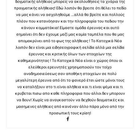
δογματικής αλήθειας μπορείς να ακολουθήσεις τα χνάρια της
πραγματικής αλήθειας! Εδώ λοιπόν θα βρειτε ότι θέλει το πεδίο
να μας κάνει να ασχοληθούμε ...αλλά θα βρείτε και πολλούς
πλέον που κατανόησαν και την πληροφορία του πεδιου την
κάνουν κομματάκια! Είμαστε ομάδα έρευνας και αυτό
σημαίνει ότι δεν έχουμε μαζί μας καμία ταμπέλα που θα μας
απομακρύνει από το φως της αλήθειας ! Το Κατοχικά Νέα
λοιπόν δεν είναι μια ειδησεογραφική σελίδα αλλά μια σελίδα
έρευνας και κριτικής όλων των στοιχείων της
καθημερινότητας ! Το Κατοχικά Νέα είναι ο χώρος όπου οι
ελεύθεροι ερευνητές χρησιμοποιούν τον τοίχο
αναδημοσιεύσεως σαν αποθήκη στοιχείων σε πολύ
μεγαλύτερη έρευνα από ότι το φανερό έτσι ώστε μόνοι τους
να καταλήξουν στο τι είναι αλήθεια και τι είναι ψέμα και τι
κρυβεται πισω απο καθε πληροφορια που αλλοι δεν μπορουν
να δουν! Χωρίς να αναγκαστούν να δεχθούν δογματικές και
μασημενες αλήθειες από κανέναν άλλο πάρα μόνο από την
προσωπική τους κρίση!