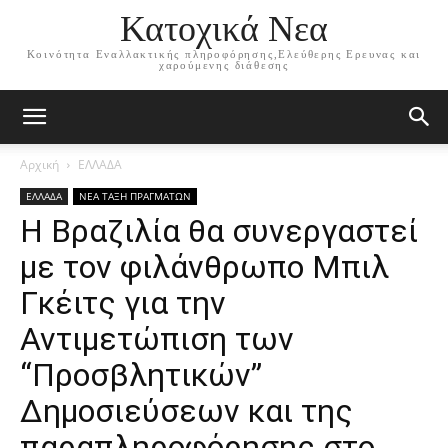
Κατοχικά Νεα
Κοινότητα Εναλλακτικής πληροφόρησης,Ελεύθερης Ερευνας και
χαρούμενης διάθεσης
Αρχική
ΕΛΛΑΔΑ
ΕΛΛΑΔΑ
ΝΕΑ ΤΑΞΗ ΠΡΑΓΜΑΤΩΝ
Η Βραζιλία θα συνεργαστεί
με τον φιλάνθρωπο Μπιλ
Γκέιτς για την
Αντιμετώπιση των
“Προσβλητικών”
Δημοσιεύσεων και της
παραπληροφόρησης στο