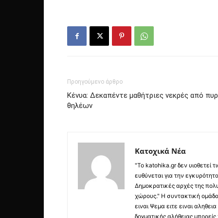
Προηγούμενο άρθρο
Κένυα: Δεκαπέντε μαθήτριες νεκρές από πυρ
θηλέων
Κατοχικά Νέα
"Το katohika.gr δεν υιοθετεί
ευθύνεται για την εγκυρότητα,
Δημοκρατικές αρχές της πολυ
χώρους." Η συντακτική ομάδ
ειναι Ψεμα ειτε ειναι αληθει
δογματικής αλήθειας μπορείς 