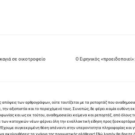
καγιά σε οικοτροφείο
Ο Ειρηνικός «προειδοποιεί»
 τις απόψεις των αρθρογράφων, ούτε ταυτίζεται με τα ρεπορτάζ που αναδημοσι
 την αξιοπιστία και το περιεχόμενό τους. Συνεπώς, δε φέρει καμία ευθύνη εκ τ
φωνίας και ως εκ τούτου, αναδημοσιεύει κείμενα και ρεπορτάζ, από όλους το
α των κατοχικών νέων φέρνει όλη την εναλλακτική είδηση προς ξεσκαρτάρισ
α !Έχουμε συγκεκριμένη θέση απέναντι στην υπεροντοτητα πληροφορίας και γν
να ακολουθήσεις τα χνάρια της πραγματικής αλήθειας! Εδώ λοιπόν θα βρειτε ό