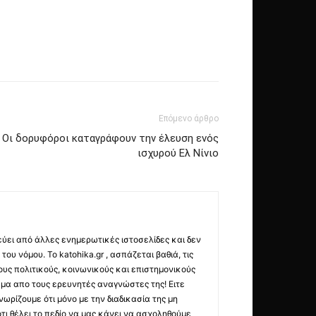
Επόμενο άρθρο
: Οι δορυφόροι καταγράφουν την έλευση ενός
ισχυρού Ελ Νίνιο
εύει από άλλες ενημερωτικές ιστοσελίδες και δεν
ου νόμου. Το katohika.gr , ασπάζεται βαθιά, τις
υς πολιτικούς, κοινωνικούς και επιστημονικούς
μα απο τους ερευνητές αναγνώστες της! Ειτε
ωρίζουμε ότι μόνο με την διαδικασία της μη
τι θέλει το πεδίο να μας κάνει να ασχοληθούμε