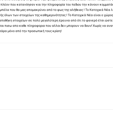
ύς πλέον που κατανόησαν και την πληροφορία του πεδιου την κάνουν κομματάκ
αμπέλα που θα μας απομακρύνει από το φως της αλήθειας ! Το Κατοχικά Νέα λ
κής όλων των στοιχείων της καθημερινότητας ! Το Κατοχικά Νέα είναι ο χώρο
ποθήκη στοιχείων σε πολύ μεγαλύτερη έρευνα από ότι το φανερό έτσι ώστε μ
υβεται πισω απο καθε πληροφορια που αλλοι δεν μπορουν να δουν! Χωρίς να α
πάρα μόνο από την προσωπική τους κρίση!