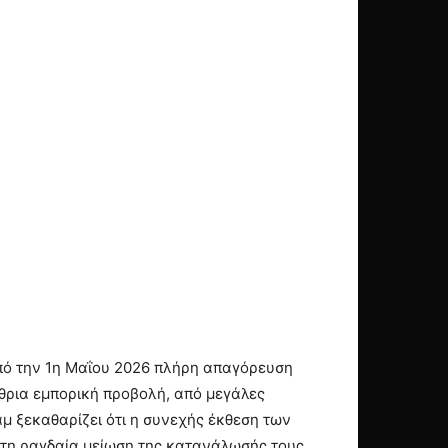
πό την 1η Μαΐου 2026 πλήρη απαγόρευση
θρια εμπορική προβολή, από μεγάλες
αμ ξεκαθαρίζει ότι η συνεχής έκθεση των
 στη ραγδαία μείωση της κατανάλωσής τους