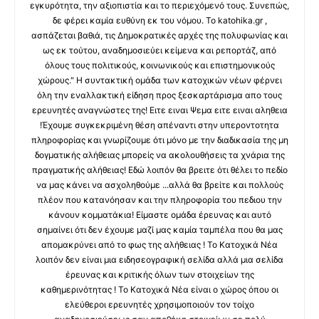
εγκυρότητα, την αξιοπιστία και το περιεχόμενό τους. Συνεπώς,
δε φέρει καμία ευθύνη εκ του νόμου. Το katohika.gr ,
ασπάζεται βαθιά, τις Δημοκρατικές αρχές της πολυφωνίας και
ως εκ τούτου, αναδημοσιεύει κείμενα και ρεπορτάζ, από
όλους τους πολιτικούς, κοινωνικούς και επιστημονικούς
χώρους." Η συντακτική ομάδα των κατοχικών νέων φέρνει
όλη την εναλλακτική είδηση προς ξεσκαρτάρισμα απο τους
ερευνητές αναγνώστες της! Ειτε ειναι Ψεμα ειτε ειναι αληθεια
!Έχουμε συγκεκριμένη θέση απέναντι στην υπεροντοτητα
πληροφορίας και γνωρίζουμε ότι μόνο με την διαδικασία της μη
δογματικής αλήθειας μπορείς να ακολουθήσεις τα χνάρια της
πραγματικής αλήθειας! Εδώ λοιπόν θα βρειτε ότι θέλει το πεδίο
να μας κάνει να ασχοληθούμε ...αλλά θα βρείτε και πολλούς
πλέον που κατανόησαν και την πληροφορία του πεδιου την
κάνουν κομματάκια! Είμαστε ομάδα έρευνας και αυτό
σημαίνει ότι δεν έχουμε μαζί μας καμία ταμπέλα που θα μας
απομακρύνει από το φως της αλήθειας ! Το Κατοχικά Νέα
λοιπόν δεν είναι μια ειδησεογραφική σελίδα αλλά μια σελίδα
έρευνας και κριτικής όλων των στοιχείων της
καθημερινότητας ! Το Κατοχικά Νέα είναι ο χώρος όπου οι
ελεύθεροι ερευνητές χρησιμοποιούν τον τοίχο