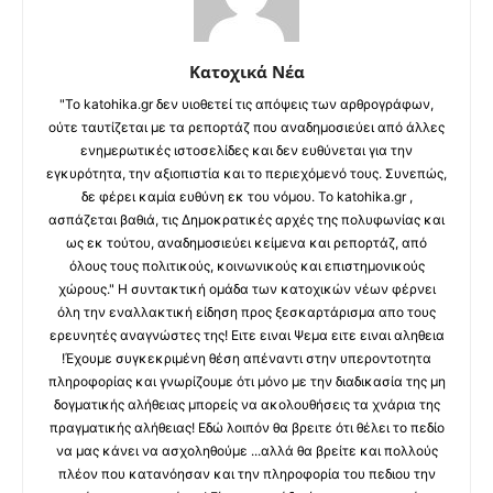
Κατοχικά Νέα
"Το katohika.gr δεν υιοθετεί τις απόψεις των αρθρογράφων,
ούτε ταυτίζεται με τα ρεπορτάζ που αναδημοσιεύει από άλλες
ενημερωτικές ιστοσελίδες και δεν ευθύνεται για την
εγκυρότητα, την αξιοπιστία και το περιεχόμενό τους. Συνεπώς,
δε φέρει καμία ευθύνη εκ του νόμου. Το katohika.gr ,
ασπάζεται βαθιά, τις Δημοκρατικές αρχές της πολυφωνίας και
ως εκ τούτου, αναδημοσιεύει κείμενα και ρεπορτάζ, από
όλους τους πολιτικούς, κοινωνικούς και επιστημονικούς
χώρους." Η συντακτική ομάδα των κατοχικών νέων φέρνει
όλη την εναλλακτική είδηση προς ξεσκαρτάρισμα απο τους
ερευνητές αναγνώστες της! Ειτε ειναι Ψεμα ειτε ειναι αληθεια
!Έχουμε συγκεκριμένη θέση απέναντι στην υπεροντοτητα
πληροφορίας και γνωρίζουμε ότι μόνο με την διαδικασία της μη
δογματικής αλήθειας μπορείς να ακολουθήσεις τα χνάρια της
πραγματικής αλήθειας! Εδώ λοιπόν θα βρειτε ότι θέλει το πεδίο
να μας κάνει να ασχοληθούμε ...αλλά θα βρείτε και πολλούς
πλέον που κατανόησαν και την πληροφορία του πεδιου την