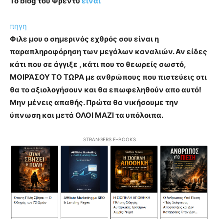
Το blog του Φρέντυ
είναι
πηγη
Φιλε μου ο σημερινός εχθρός σου είναι η
παραπληροφόρηση των μεγάλων καναλιών. Αν είδες
κάτι που σε άγγιξε , κάτι που το θεωρείς σωστό,
ΜΟΙΡΆΣΟΥ ΤΟ ΤΩΡΑ με ανθρώπους που πιστεύεις οτι
θα το αξιολογήσουν και θα επωφεληθούν απο αυτό!
Μην μένεις απαθής. Πρώτα θα νικήσουμε την
ύπνωση και μετά ΟΛΟΙ ΜΑΖΙ τα υπόλοιπα.
STRANGERS E-BOOKS