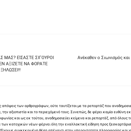
Σ ΜΑΣ? ΕΊΣΑΣΤΕ ΣΙΓΟΥΡΟΙ
Ανέκαθεν ο Σιωνισμός κα
ΕΝ ΑΞΙΖΕΤΕ ΝΑ ΦΟΡΑΤΕ
ΞΗΛΩΣΕΙ!!
 τις απόψεις των αρθρογράφων, ούτε ταυτίζεται με τα ρεπορτάζ που αναδημοσι
 την αξιοπιστία και το περιεχόμενό τους. Συνεπώς, δε φέρει καμία ευθύνη εκ τ
φωνίας και ως εκ τούτου, αναδημοσιεύει κείμενα και ρεπορτάζ, από όλους το
α των κατοχικών νέων φέρνει όλη την εναλλακτική είδηση προς ξεσκαρτάρισ
α !Έχουμε συγκεκριμένη θέση απέναντι στην υπεροντοτητα πληροφορίας και γν