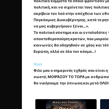
πολιτικά κόμματα τα οποία φρόντισαν με
πολιτική, και να σιχαίνεται τους πολι
ακρίβεια τον λαό στην απέχθεια των εθ
Παγκόσμιας Διακυβέρνησης, κατά το ρητ
να μας κυβερνήσουν ξένοι…».
Το πολιτικό σύστημα και οι εντολοδότε
αποσταθεροποίηση κρατών, που μοιραία 
κοινωνίες θα οδηγηθούν σε χάος και τό
Ευρώπη, αλλά σε όλο τον κόσμο…!
πηγη
Φιλε μου ο σημερινός εχθρός σου είναι 
σωστό, ΜΟΙΡΆΣΟΥ ΤΟ ΤΩΡΑ με ανθρώπους
θα νικήσουμε την ύπνωση και μετά ΟΛΟΙ