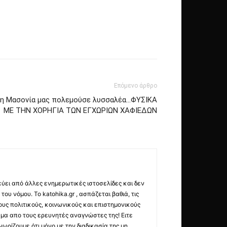
Επόμενο άρθρο
ι η Μασονία μας πολεμούσε λυσσαλέα…ΦΥΣΙΚΑ
ΜΕ ΤΗΝ ΧΟΡΗΓΙΑ ΤΩΝ ΕΓΧΩΡΙΩΝ ΧΑΦΙΕΔΩΝ
εύει από άλλες ενημερωτικές ιστοσελίδες και δεν
ου νόμου. Το katohika.gr , ασπάζεται βαθιά, τις
υς πολιτικούς, κοινωνικούς και επιστημονικούς
μα απο τους ερευνητές αναγνώστες της! Ειτε
ωρίζουμε ότι μόνο με την διαδικασία της μη