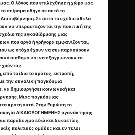
 μας. Ο λόγος που επιλέχθηκε η χώρα μας
 το πείραμα οδηγό σε αυτό το
Διακυβέρνηση. Σε αυτό το σχέδιο άθελα
νουν να υπερασπίζονται την πολιτική της
σχέδιο της εγκαθίδρυσης μιας
εων που αργά ή γρήγορα εμφανίζονται,
που ως στόχο έχουν να συμπαρασύρουν
κοινό αίσθημα και να εξαγριώνουν το
ς χούντας.
από το ίδιο το κράτος, εκτροπή,
με την συνολική παγκόσμια
ω, να δημιουργήσει κοινωνική και
έρνησης. Μιας παγκόσμιας
στα κράτη αυτά. Στην Ευρώπη το
ημιουργία ΔΙΚΑΙΟΛΟΓΗΜΕΝΗΣ αγανάκτησης
για παράδειγμα εδώ και δεκαετίες
κές πολιτικές ομάδες και εν τέλει