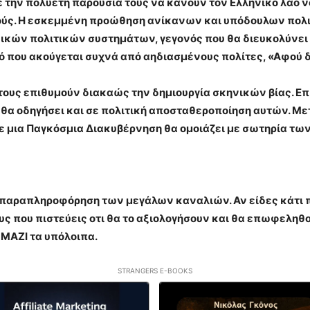
 την πολυετή παρουσία τους να κάνουν τον Ελληνικό λαό 
τικούς. Η εσκεμμένη προώθηση ανίκανων και υπόδουλων πολ
νικών πολιτικών συστημάτων, γεγονός που θα διευκολύνει 
ό που ακούγεται συχνά από αηδιασμένους πολίτες, «Αφού δ
ς τους επιθυμούν διακαώς την δημιουργία σκηνικών βίας. 
θα οδηγήσει και σε πολιτική αποσταθεροποίηση αυτών. Με
τε μια Παγκόσμια Διακυβέρνηση θα ομοιάζει με σωτηρία τ
η παραπληροφόρηση των μεγάλων καναλιών. Αν είδες κάτι πο
 που πιστεύεις οτι θα το αξιολογήσουν και θα επωφεληθο
 ΜΑΖΙ τα υπόλοιπα.
STRANGERS E-BOOKS