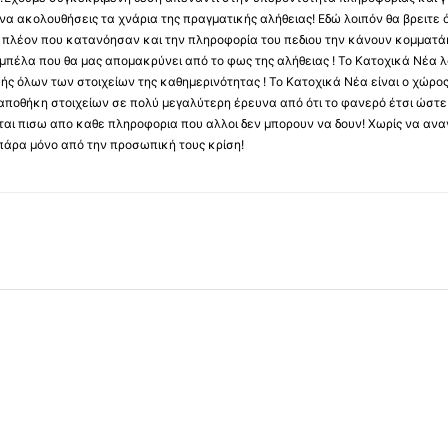
να ακολουθήσεις τα χνάρια της πραγματικής αλήθειας! Εδώ λοιπόν θα βρειτε ό
ύς πλέον που κατανόησαν και την πληροφορία του πεδιου την κάνουν κομματάκ
αμπέλα που θα μας απομακρύνει από το φως της αλήθειας ! Το Κατοχικά Νέα λ
κής όλων των στοιχείων της καθημερινότητας ! Το Κατοχικά Νέα είναι ο χώρο
ποθήκη στοιχείων σε πολύ μεγαλύτερη έρευνα από ότι το φανερό έτσι ώστε μ
υβεται πισω απο καθε πληροφορια που αλλοι δεν μπορουν να δουν! Χωρίς να α
πάρα μόνο από την προσωπική τους κρίση!