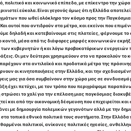
, πολιτικό και κοινωνικό επίπεδο, με επίκεντρο την χώρα
ρινιστεί εύκολα. Είναι γεγονός όμως ότι η Ελλάδα αποτελεί
γμάτων που ωθεί ολόκληρο τον κόσμο προς την Παγκόσμια 
Και αυτοί που αντιδρούν στα μέτρα, και εκείνοι που επιμέ
ούμε δηλαδή και κατεβαίνουμε στις πλατείες, φέρνουμε το 
 κοντά, μέσα από τις διάφορες μορφές κοινωνικών εκρήξ
 των κυβερνητών ή και λόγω προβοκατόρικων ενεργειών 
ράξεις. Οι μεν δεύτεροι χρησιμεύουν στο να προκαλούν το 
 παρέχουν στα αντιλαϊκά και προδοτικά μέτρα της πράσινη
νουν οι κινητοποιήσεις στην Ελλάδα, και την σχεδιασμένη, 
εις μας για όσα συμβαίνουν στην χώρα μας σε συνδυασμό 
Τάξη έχει πετύχει, με τον τρόπο που περιγράψαμε παραπάν
 στρώσει το χαλί για την επέλαση μιας παγκόσμιας διακυβ
εί και από την οικονομική δέσμευση που επιχειρείται και 
 κάνει με δημιουργία πολεμικών γεγονότων αλλά με την δ
στα τοπικά εθνικά πολιτικά τους συστήματα. Στην Ελλάδα 
ρμένοι πολιτικοί, ανίκανες πολιτικές ηγεσίες, ανθελληνι