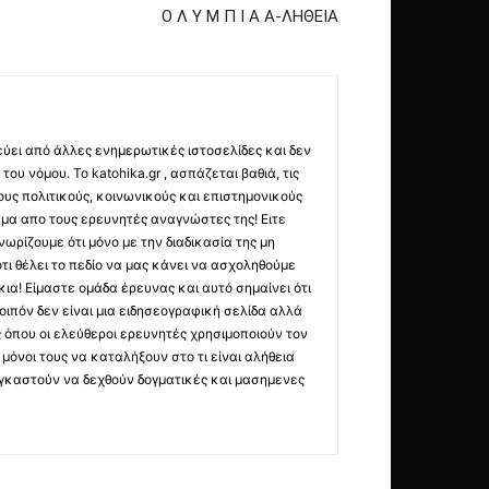
Ο Λ Υ Μ Π Ι Α Α-ΛΗΘΕΙΑ
εύει από άλλες ενημερωτικές ιστοσελίδες και δεν
ου νόμου. Το katohika.gr , ασπάζεται βαθιά, τις
υς πολιτικούς, κοινωνικούς και επιστημονικούς
μα απο τους ερευνητές αναγνώστες της! Ειτε
ωρίζουμε ότι μόνο με την διαδικασία της μη
τι θέλει το πεδίο να μας κάνει να ασχοληθούμε
ια! Είμαστε ομάδα έρευνας και αυτό σημαίνει ότι
οιπόν δεν είναι μια ειδησεογραφική σελίδα αλλά
ς όπου οι ελεύθεροι ερευνητές χρησιμοποιούν τον
όνοι τους να καταλήξουν στο τι είναι αλήθεια
ναγκαστούν να δεχθούν δογματικές και μασημενες