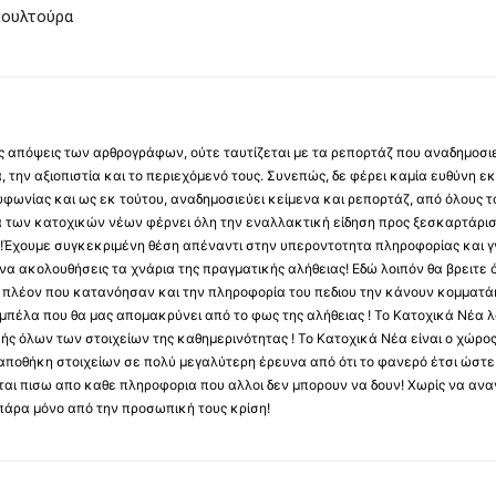
κουλτούρα
 τις απόψεις των αρθρογράφων, ούτε ταυτίζεται με τα ρεπορτάζ που αναδημοσι
 την αξιοπιστία και το περιεχόμενό τους. Συνεπώς, δε φέρει καμία ευθύνη εκ τ
φωνίας και ως εκ τούτου, αναδημοσιεύει κείμενα και ρεπορτάζ, από όλους το
α των κατοχικών νέων φέρνει όλη την εναλλακτική είδηση προς ξεσκαρτάρισ
α !Έχουμε συγκεκριμένη θέση απέναντι στην υπεροντοτητα πληροφορίας και γν
να ακολουθήσεις τα χνάρια της πραγματικής αλήθειας! Εδώ λοιπόν θα βρειτε ό
ύς πλέον που κατανόησαν και την πληροφορία του πεδιου την κάνουν κομματάκ
αμπέλα που θα μας απομακρύνει από το φως της αλήθειας ! Το Κατοχικά Νέα λ
κής όλων των στοιχείων της καθημερινότητας ! Το Κατοχικά Νέα είναι ο χώρο
ποθήκη στοιχείων σε πολύ μεγαλύτερη έρευνα από ότι το φανερό έτσι ώστε μ
υβεται πισω απο καθε πληροφορια που αλλοι δεν μπορουν να δουν! Χωρίς να α
πάρα μόνο από την προσωπική τους κρίση!