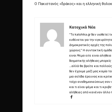
Ο Πακιστανός «δράκος» και η ελληνική θολο
Κατοχικά Νέα
"Το katohika.gr δεν υιοθετεί
ευθύνεται για την εγκυρότητα,
Δημοκρατικές αρχές της πολυ
χώρους." Η συντακτική ομάδ
ειναι Ψεμα ειτε ειναι αληθει
δογματικής αλήθειας μπορείς 
...αλλά θα βρείτε και πολλο
δεν έχουμε μαζί μας καμία τ
μια σελίδα έρευνας και κριτι
τοίχο αναδημοσιεύσεως σαν α
και τι είναι ψέμα και τι κρ
αλήθειες από κανέναν άλλο 