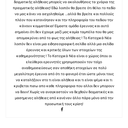
δογματικής αλήθειας μπορείς να ακολουθήσεις τα χνάρια της
πραγματικής αλήθειας! Εδώ λοιπόν θα βρειτε ότι θέλει το πεδίο
να μας κάνει να ασχοληθούμε ...αλλά θα βρείτε και πολλούς
πλέον που κατανόησαν και την πληροφορία του πεδιου την
κάνουν κομματάκια! Είμαστε ομάδα έρευνας και αυτό
σημαίνει ότι δεν έχουμε μαζί μας καμία ταμπέλα που θα μας
απομακρύνει από το φως της αλήθειας ! Το Κατοχικά Νέα
λοιπόν δεν είναι μια ειδησεογραφική σελίδα αλλά μια σελίδα
έρευνας και κριτικής όλων των στοιχείων της
καθημερινότητας ! Το Κατοχικά Νέα είναι ο χώρος όπου οι
ελεύθεροι ερευνητές χρησιμοποιούν τον τοίχο
αναδημοσιεύσεως σαν αποθήκη στοιχείων σε πολύ
μεγαλύτερη έρευνα από ότι το φανερό έτσι ώστε μόνοι τους
να καταλήξουν στο τι είναι αλήθεια και τι είναι ψέμα και τι
κρυβεται πισω απο καθε πληροφορια που αλλοι δεν μπορουν
να δουν! Χωρίς να αναγκαστούν να δεχθούν δογματικές και
μασημενες αλήθειες από κανέναν άλλο πάρα μόνο από την
προσωπική τους κρίση!