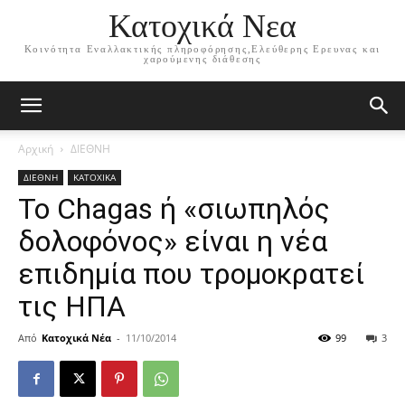
Κατοχικά Νεα
Κοινότητα Εναλλακτικής πληροφόρησης,Ελεύθερης Ερευνας και
χαρούμενης διάθεσης
Αρχική
ΔΙΕΘΝΗ
ΔΙΕΘΝΗ
ΚΑΤΟΧΙΚΑ
To Chagas ή «σιωπηλός
δολοφόνος» είναι η νέα
επιδημία που τρομοκρατεί
τις ΗΠΑ
Από
Κατοχικά Νέα
-
11/10/2014
99
3