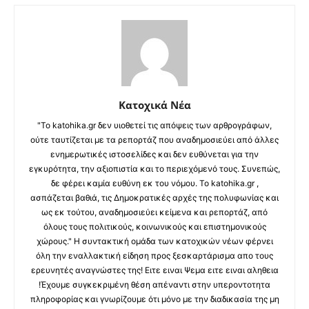
Κατοχικά Νέα
"Το katohika.gr δεν υιοθετεί τις απόψεις των αρθρογράφων,
ούτε ταυτίζεται με τα ρεπορτάζ που αναδημοσιεύει από άλλες
ενημερωτικές ιστοσελίδες και δεν ευθύνεται για την
εγκυρότητα, την αξιοπιστία και το περιεχόμενό τους. Συνεπώς,
δε φέρει καμία ευθύνη εκ του νόμου. Το katohika.gr ,
ασπάζεται βαθιά, τις Δημοκρατικές αρχές της πολυφωνίας και
ως εκ τούτου, αναδημοσιεύει κείμενα και ρεπορτάζ, από
όλους τους πολιτικούς, κοινωνικούς και επιστημονικούς
χώρους." Η συντακτική ομάδα των κατοχικών νέων φέρνει
όλη την εναλλακτική είδηση προς ξεσκαρτάρισμα απο τους
ερευνητές αναγνώστες της! Ειτε ειναι Ψεμα ειτε ειναι αληθεια
!Έχουμε συγκεκριμένη θέση απέναντι στην υπεροντοτητα
πληροφορίας και γνωρίζουμε ότι μόνο με την διαδικασία της μη