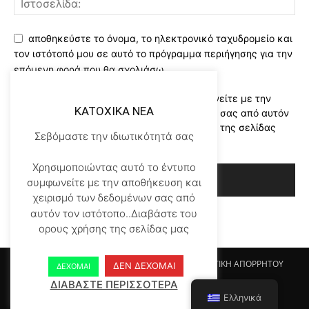
αποθηκεύστε το όνομα, το ηλεκτρονικό ταχυδρομείο και
τον ιστότοπό μου σε αυτό το πρόγραμμα περιήγησης για την
επόμενη φορά που θα σχολιάσω.
Χρησιμοποιώντας αυτό το έντυπο συμφωνείτε με την
KATOXIKA NEA
αποθήκευση και χειρισμό των δεδομένων σας από αυτόν
τον ιστότοπο..Διαβάστε του ορους χρήσης της σελίδας
Σεβόμαστε την ιδιωτικότητά σας
μας
*
Χρησιμοποιώντας αυτό το έντυπο
συμφωνείτε με την αποθήκευση και
χειρισμό των δεδομένων σας από
αυτόν τον ιστότοπο..Διαβάστε του
ορους χρήσης της σελίδας μας
Αρχικη KATOHIKA NEA
Login
Register
ΠΟΛΙΤΙΚΗ ΑΠΟΡΡΗΤΟΥ
ΔΕΝ ΔΕΧΟΜΑΙ
ΔΕΧΟΜΑΙ
ΟΡΟΙ ΧΡΗΣΗΣ
ΕΠΙΚΟΙΝΩΝΙΑ
ΔΙΑΒΑΣΤΕ ΠΕΡΙΣΣΟΤΕΡΑ
Ελληνικά
© Newspaper WordPress Theme by TagDiv