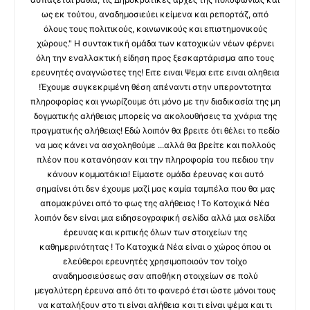
ως εκ τούτου, αναδημοσιεύει κείμενα και ρεπορτάζ, από
όλους τους πολιτικούς, κοινωνικούς και επιστημονικούς
χώρους." Η συντακτική ομάδα των κατοχικών νέων φέρνει
όλη την εναλλακτική είδηση προς ξεσκαρτάρισμα απο τους
ερευνητές αναγνώστες της! Ειτε ειναι Ψεμα ειτε ειναι αληθεια
!Έχουμε συγκεκριμένη θέση απέναντι στην υπεροντοτητα
πληροφορίας και γνωρίζουμε ότι μόνο με την διαδικασία της μη
δογματικής αλήθειας μπορείς να ακολουθήσεις τα χνάρια της
πραγματικής αλήθειας! Εδώ λοιπόν θα βρειτε ότι θέλει το πεδίο
να μας κάνει να ασχοληθούμε ...αλλά θα βρείτε και πολλούς
πλέον που κατανόησαν και την πληροφορία του πεδιου την
κάνουν κομματάκια! Είμαστε ομάδα έρευνας και αυτό
σημαίνει ότι δεν έχουμε μαζί μας καμία ταμπέλα που θα μας
απομακρύνει από το φως της αλήθειας ! Το Κατοχικά Νέα
λοιπόν δεν είναι μια ειδησεογραφική σελίδα αλλά μια σελίδα
έρευνας και κριτικής όλων των στοιχείων της
καθημερινότητας ! Το Κατοχικά Νέα είναι ο χώρος όπου οι
ελεύθεροι ερευνητές χρησιμοποιούν τον τοίχο
αναδημοσιεύσεως σαν αποθήκη στοιχείων σε πολύ
μεγαλύτερη έρευνα από ότι το φανερό έτσι ώστε μόνοι τους
να καταλήξουν στο τι είναι αλήθεια και τι είναι ψέμα και τι