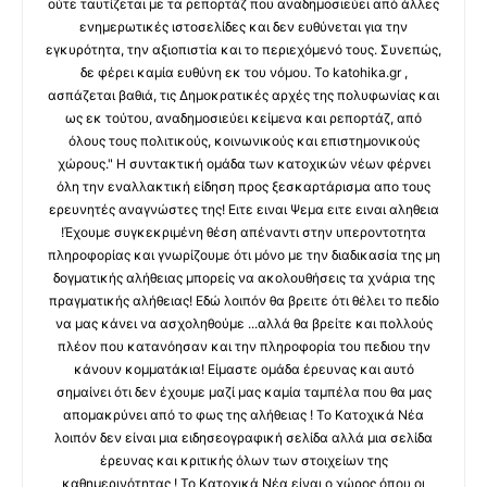
ούτε ταυτίζεται με τα ρεπορτάζ που αναδημοσιεύει από άλλες
ενημερωτικές ιστοσελίδες και δεν ευθύνεται για την
εγκυρότητα, την αξιοπιστία και το περιεχόμενό τους. Συνεπώς,
δε φέρει καμία ευθύνη εκ του νόμου. Το katohika.gr ,
ασπάζεται βαθιά, τις Δημοκρατικές αρχές της πολυφωνίας και
ως εκ τούτου, αναδημοσιεύει κείμενα και ρεπορτάζ, από
όλους τους πολιτικούς, κοινωνικούς και επιστημονικούς
χώρους." Η συντακτική ομάδα των κατοχικών νέων φέρνει
όλη την εναλλακτική είδηση προς ξεσκαρτάρισμα απο τους
ερευνητές αναγνώστες της! Ειτε ειναι Ψεμα ειτε ειναι αληθεια
!Έχουμε συγκεκριμένη θέση απέναντι στην υπεροντοτητα
πληροφορίας και γνωρίζουμε ότι μόνο με την διαδικασία της μη
δογματικής αλήθειας μπορείς να ακολουθήσεις τα χνάρια της
πραγματικής αλήθειας! Εδώ λοιπόν θα βρειτε ότι θέλει το πεδίο
να μας κάνει να ασχοληθούμε ...αλλά θα βρείτε και πολλούς
πλέον που κατανόησαν και την πληροφορία του πεδιου την
κάνουν κομματάκια! Είμαστε ομάδα έρευνας και αυτό
σημαίνει ότι δεν έχουμε μαζί μας καμία ταμπέλα που θα μας
απομακρύνει από το φως της αλήθειας ! Το Κατοχικά Νέα
λοιπόν δεν είναι μια ειδησεογραφική σελίδα αλλά μια σελίδα
έρευνας και κριτικής όλων των στοιχείων της
καθημερινότητας ! Το Κατοχικά Νέα είναι ο χώρος όπου οι