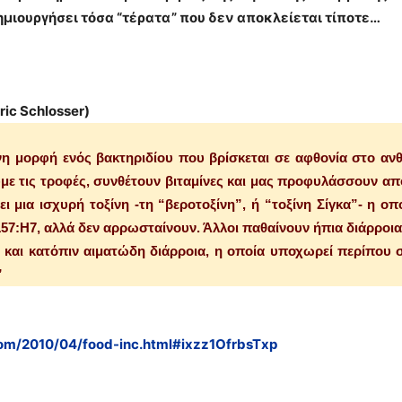
μιουργήσει τόσα “τέρατα” που δεν αποκλείεται τίποτε…
ric Schlosser)
μένη μορφή ενός βακτηριδίου που βρίσκεται σε αφθονία στο 
υμε τις τροφές, συνθέτουν βιταμίνες και μας προφυλάσσουν α
ει μια ισχυρή τοξίνη -τη “βεροτοξίνη”, ή “τοξίνη Σίγκα”- η ο
57:H7, αλλά δεν αρρωσταίνουν. Άλλοι παθαίνουν ήπια διάρροια.
 και κατόπιν αιματώδη διάρροια, η οποία υποχωρεί περίπου 
”
.com/2010/04/food-inc.html#ixzz1OfrbsTxp