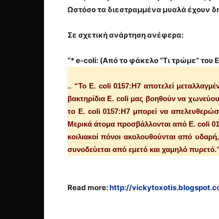
Ωστόσο τα διεστραμμένα μυαλά έχουν δη
Σε σχετική ανάρτηση ανέφερα:
“* e-coli: (Από το φάκελο “Τι τρώμε” του E
.. “Το E. coli 0157:H7 αποτελεί μεταλλαγ
βακτηρίδια E. coli μας βοηθούν να χωνεύο
το E. coli 0157:H7 μπορεί να απελευθερώσ
Μερικά άτομα προσβάλλονται από E. coli 01
κοιλιακοί πόνοι ακολουθούνται από υδαρή,
συνοδεύεται από εμετό και χαμηλό πυρετό.
Read more:
http://vickytoxotis.blogspot