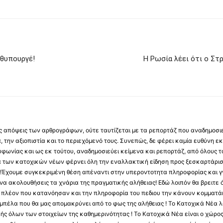
ωθυπουργέ!
Η Ρωσία λέει ότι ο Στ
 τις απόψεις των αρθρογράφων, ούτε ταυτίζεται με τα ρεπορτάζ που αναδημοσι
 την αξιοπιστία και το περιεχόμενό τους. Συνεπώς, δε φέρει καμία ευθύνη εκ τ
φωνίας και ως εκ τούτου, αναδημοσιεύει κείμενα και ρεπορτάζ, από όλους το
α των κατοχικών νέων φέρνει όλη την εναλλακτική είδηση προς ξεσκαρτάρισ
α !Έχουμε συγκεκριμένη θέση απέναντι στην υπεροντοτητα πληροφορίας και γν
να ακολουθήσεις τα χνάρια της πραγματικής αλήθειας! Εδώ λοιπόν θα βρειτε ό
ύς πλέον που κατανόησαν και την πληροφορία του πεδιου την κάνουν κομματάκ
αμπέλα που θα μας απομακρύνει από το φως της αλήθειας ! Το Κατοχικά Νέα λ
κής όλων των στοιχείων της καθημερινότητας ! Το Κατοχικά Νέα είναι ο χώρο