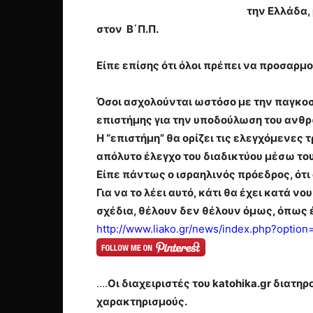
την Ελλάδα,
στον Β΄Π.Π.
Είπε επίσης ότι όλοι πρέπει να προσαρμο
Όσοι ασχολούνται ωστόσο με την παγκοσ
επιστήμης για την υποδούλωση του ανθρ
Η “επιστήμη” θα ορίζει τις ελεγχόμενες
απόλυτο έλεγχο του διαδικτύου μέσω του
Είπε πάντως ο ισραηλινός πρόεδρος, ότι ό
Για να το λέει αυτό, κάτι θα έχει κατά ν
σχέδια, θέλουν δεν θέλουν όμως, όπως έ
http://www.liako.gr/news/index.php?op
….
Οι διαχειριστές του katohika.gr διατ
χαρακτηρισμούς.