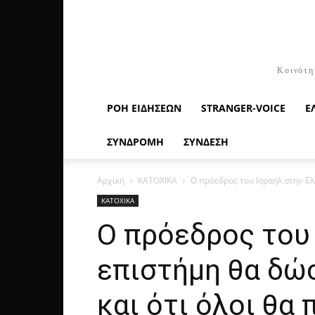
Κοινότη
ΡΟΉ ΕΙΔΉΣΕΩΝ
STRANGER-VOICE
Ε
ΣΥΝΔΡΟΜΗ
ΣΥΝΔΕΣΗ
Αρχική
ΚΑΤΟΧΙΚΑ
O πρόεδρος του Ισραήλ στην Ελλ
ΚΑΤΟΧΙΚΑ
O πρόεδρος του 
επιστήμη θα δώ
και ότι όλοι θα