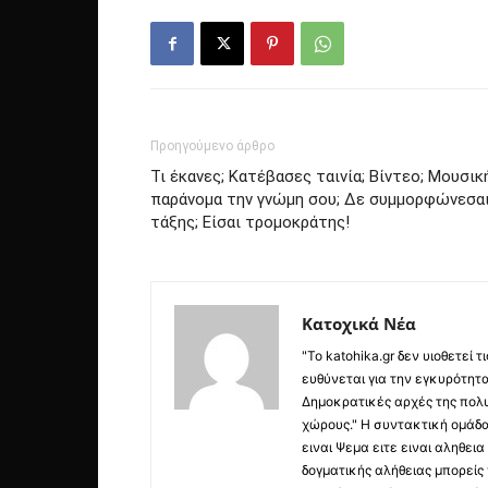
Προηγούμενο άρθρο
Τι έκανες; Κατέβασες ταινία; Βίντεο; Μουσικ
παράνομα την γνώμη σου; Δε συμμορφώνεσαι
τάξης; Είσαι τρομοκράτης!
Κατοχικά Νέα
"Το katohika.gr δεν υιοθετεί
ευθύνεται για την εγκυρότητα,
Δημοκρατικές αρχές της πολυ
χώρους." Η συντακτική ομάδ
ειναι Ψεμα ειτε ειναι αληθει
δογματικής αλήθειας μπορείς 