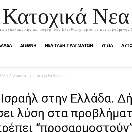
Κατοχικά Νεα
τα Εναλλακτικής πληροφόρησης,Ελεύθερης Ερευνας και χαρούμενης 
ΛΛΑΔΑ
ΔΙΕΘΝΗ
ΝΕΑ ΤΑΞΗ ΠΡΑΓΜΑΤΩΝ
ΥΓΕΙΑ
ΑΥΤ
άδα. Δήλωσε ότι η επιστήμη θα δώσει...
Ισραήλ στην Ελλάδα. Δ
σει λύση στα προβλήμα
 πρέπει “προσαρμοστούν