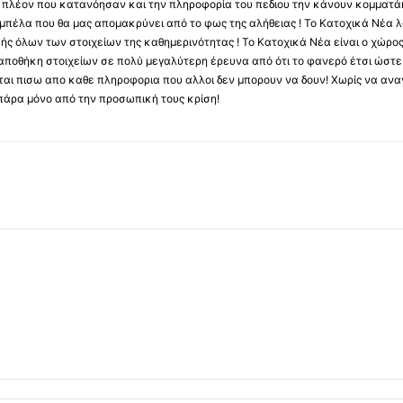
ύς πλέον που κατανόησαν και την πληροφορία του πεδιου την κάνουν κομματάκ
αμπέλα που θα μας απομακρύνει από το φως της αλήθειας ! Το Κατοχικά Νέα λ
κής όλων των στοιχείων της καθημερινότητας ! Το Κατοχικά Νέα είναι ο χώρο
ποθήκη στοιχείων σε πολύ μεγαλύτερη έρευνα από ότι το φανερό έτσι ώστε μ
υβεται πισω απο καθε πληροφορια που αλλοι δεν μπορουν να δουν! Χωρίς να α
πάρα μόνο από την προσωπική τους κρίση!