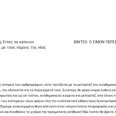
ή; Είπες σε κάποιον
ΒΙΝΤΕΟ: Ο ΣΙΜΟΝ ΠΕΡΕ
 με τους νόμους της νέας
 τις απόψεις των αρθρογράφων, ούτε ταυτίζεται με τα ρεπορτάζ που αναδημοσι
 την αξιοπιστία και το περιεχόμενό τους. Συνεπώς, δε φέρει καμία ευθύνη εκ τ
φωνίας και ως εκ τούτου, αναδημοσιεύει κείμενα και ρεπορτάζ, από όλους το
α των κατοχικών νέων φέρνει όλη την εναλλακτική είδηση προς ξεσκαρτάρισ
α !Έχουμε συγκεκριμένη θέση απέναντι στην υπεροντοτητα πληροφορίας και γν
να ακολουθήσεις τα χνάρια της πραγματικής αλήθειας! Εδώ λοιπόν θα βρειτε ό