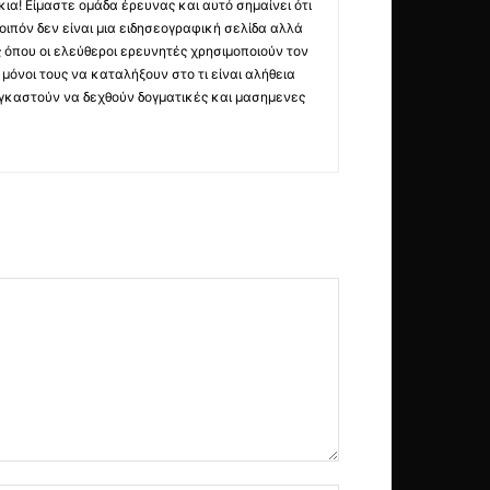
ια! Είμαστε ομάδα έρευνας και αυτό σημαίνει ότι
οιπόν δεν είναι μια ειδησεογραφική σελίδα αλλά
ς όπου οι ελεύθεροι ερευνητές χρησιμοποιούν τον
όνοι τους να καταλήξουν στο τι είναι αλήθεια
ναγκαστούν να δεχθούν δογματικές και μασημενες