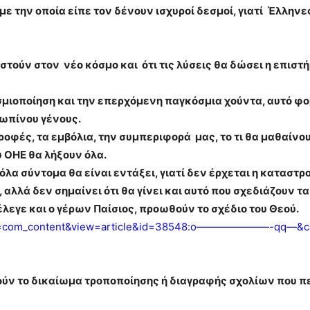
 με την οποία είπε τον δένουν ισχυροί δεσμοί, γιατί Έλλην
στούν στον νέο κόσμο και ότι τις λύσεις θα δώσει η επιστή
μιοποίηση και την επερχόμενη παγκόσμια χούντα, αυτό φο
ωπίνου γένους.
 τροφές, τα εμβόλια, την συμπεριφορά μας, το τι θα μαθαίν
 ΟΗΕ θα λήξουν όλα.
λα σύντομα θα είναι εντάξει, γιατί δεν έρχεται η καταστρο
ου, αλλά δεν σημαίνει ότι θα γίνει και αυτό που σχεδιάζουν
λεγε και ο γέρων Παίσιος, προωθούν το σχέδιο του Θεού.
tion=com_content&view=article&id=38548:o———————-qq—&ca
ηρούν το δικαίωμα τροποποίησης ή διαγραφής σχολίων που π