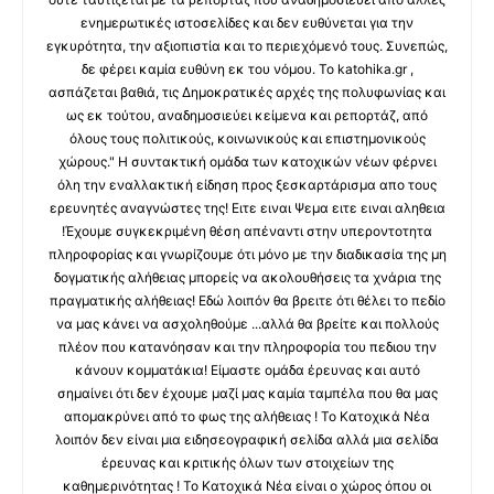
ενημερωτικές ιστοσελίδες και δεν ευθύνεται για την
εγκυρότητα, την αξιοπιστία και το περιεχόμενό τους. Συνεπώς,
δε φέρει καμία ευθύνη εκ του νόμου. Το katohika.gr ,
ασπάζεται βαθιά, τις Δημοκρατικές αρχές της πολυφωνίας και
ως εκ τούτου, αναδημοσιεύει κείμενα και ρεπορτάζ, από
όλους τους πολιτικούς, κοινωνικούς και επιστημονικούς
χώρους." Η συντακτική ομάδα των κατοχικών νέων φέρνει
όλη την εναλλακτική είδηση προς ξεσκαρτάρισμα απο τους
ερευνητές αναγνώστες της! Ειτε ειναι Ψεμα ειτε ειναι αληθεια
!Έχουμε συγκεκριμένη θέση απέναντι στην υπεροντοτητα
πληροφορίας και γνωρίζουμε ότι μόνο με την διαδικασία της μη
δογματικής αλήθειας μπορείς να ακολουθήσεις τα χνάρια της
πραγματικής αλήθειας! Εδώ λοιπόν θα βρειτε ότι θέλει το πεδίο
να μας κάνει να ασχοληθούμε ...αλλά θα βρείτε και πολλούς
πλέον που κατανόησαν και την πληροφορία του πεδιου την
κάνουν κομματάκια! Είμαστε ομάδα έρευνας και αυτό
σημαίνει ότι δεν έχουμε μαζί μας καμία ταμπέλα που θα μας
απομακρύνει από το φως της αλήθειας ! Το Κατοχικά Νέα
λοιπόν δεν είναι μια ειδησεογραφική σελίδα αλλά μια σελίδα
έρευνας και κριτικής όλων των στοιχείων της
καθημερινότητας ! Το Κατοχικά Νέα είναι ο χώρος όπου οι