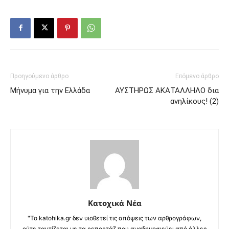
Προηγούμενο άρθρο
Επόμενο άρθρο
Mήνυμα για την Ελλάδα
ΑΥΣΤΗΡΩΣ ΑΚΑΤΑΛΛΗΛΟ δια
ανηλίκους! (2)
Κατοχικά Νέα
"Το katohika.gr δεν υιοθετεί τις απόψεις των αρθρογράφων,
ούτε ταυτίζεται με τα ρεπορτάζ που αναδημοσιεύει από άλλες