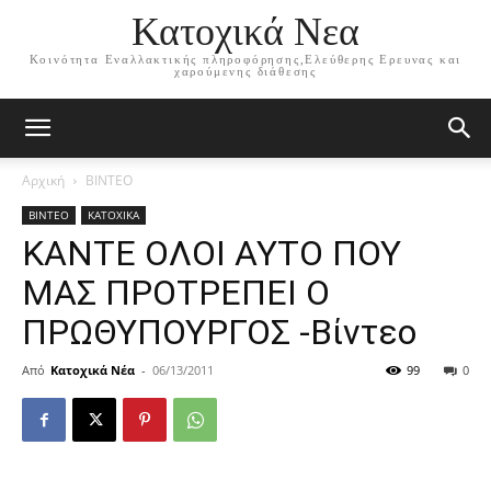
Κατοχικά Νεα
Κοινότητα Εναλλακτικής πληροφόρησης,Ελεύθερης Ερευνας και
χαρούμενης διάθεσης
Αρχική
ΒΙΝΤΕΟ
ΒΙΝΤΕΟ
ΚΑΤΟΧΙΚΑ
KΑΝΤΕ ΟΛΟΙ ΑΥΤΟ ΠΟΥ
ΜΑΣ ΠΡΟΤΡΕΠΕΙ Ο
ΠΡΩΘΥΠΟΥΡΓΟΣ -Βίντεο
Από
Κατοχικά Νέα
-
06/13/2011
99
0