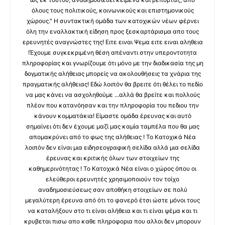
όλους τους πολιτικούς, κοινωνικούς και επιστημονικούς
χώρους." Η συντακτική ομάδα των κατοχικών νέων φέρνει
όλη την εναλλακτική είδηση προς ξεσκαρτάρισμα απο τους
ερευνητές αναγνώστες της! Ειτε ειναι Ψεμα ειτε ειναι αληθεια
!Έχουμε συγκεκριμένη θέση απέναντι στην υπεροντοτητα
πληροφορίας και γνωρίζουμε ότι μόνο με την διαδικασία της μη
δογματικής αλήθειας μπορείς να ακολουθήσεις τα χνάρια της
πραγματικής αλήθειας! Εδώ λοιπόν θα βρειτε ότι θέλει το πεδίο
να μας κάνει να ασχοληθούμε ...αλλά θα βρείτε και πολλούς
πλέον που κατανόησαν και την πληροφορία του πεδιου την
κάνουν κομματάκια! Είμαστε ομάδα έρευνας και αυτό
σημαίνει ότι δεν έχουμε μαζί μας καμία ταμπέλα που θα μας
απομακρύνει από το φως της αλήθειας ! Το Κατοχικά Νέα
λοιπόν δεν είναι μια ειδησεογραφική σελίδα αλλά μια σελίδα
έρευνας και κριτικής όλων των στοιχείων της
καθημερινότητας ! Το Κατοχικά Νέα είναι ο χώρος όπου οι
ελεύθεροι ερευνητές χρησιμοποιούν τον τοίχο
αναδημοσιεύσεως σαν αποθήκη στοιχείων σε πολύ
μεγαλύτερη έρευνα από ότι το φανερό έτσι ώστε μόνοι τους
να καταλήξουν στο τι είναι αλήθεια και τι είναι ψέμα και τι
κρυβεται πισω απο καθε πληροφορια που αλλοι δεν μπορουν