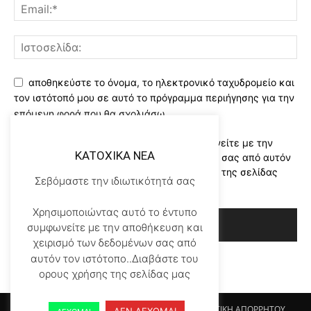
αποθηκεύστε το όνομα, το ηλεκτρονικό ταχυδρομείο και
τον ιστότοπό μου σε αυτό το πρόγραμμα περιήγησης για την
επόμενη φορά που θα σχολιάσω.
Χρησιμοποιώντας αυτό το έντυπο συμφωνείτε με την
KATOXIKA NEA
αποθήκευση και χειρισμό των δεδομένων σας από αυτόν
τον ιστότοπο..Διαβάστε του ορους χρήσης της σελίδας
Σεβόμαστε την ιδιωτικότητά σας
μας
*
Χρησιμοποιώντας αυτό το έντυπο
συμφωνείτε με την αποθήκευση και
χειρισμό των δεδομένων σας από
αυτόν τον ιστότοπο..Διαβάστε του
ορους χρήσης της σελίδας μας
Αρχικη KATOHIKA NEA
Login
Register
ΠΟΛΙΤΙΚΗ ΑΠΟΡΡΗΤΟΥ
ΔΕΝ ΔΕΧΟΜΑΙ