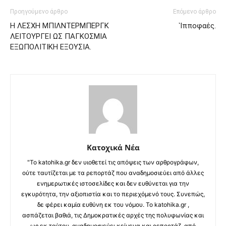
Προηγούμενο άρθρο
Επόμενο άρθρο
Η ΛΕΣΧΗ ΜΠΙΛΝΤΕΡΜΠΕΡΓΚ
Ἱπποφαές.
ΛΕΙΤΟΥΡΓΕΙ ΩΣ ΠΑΓΚΟΣΜΙΑ
ΕΞΩΠΟΛΙΤΙΚΗ ΕΞΟΥΣΙΑ.
Κατοχικά Νέα
"Το katohika.gr δεν υιοθετεί τις απόψεις των αρθρογράφων,
ούτε ταυτίζεται με τα ρεπορτάζ που αναδημοσιεύει από άλλες
ενημερωτικές ιστοσελίδες και δεν ευθύνεται για την
εγκυρότητα, την αξιοπιστία και το περιεχόμενό τους. Συνεπώς,
δε φέρει καμία ευθύνη εκ του νόμου. Το katohika.gr ,
ασπάζεται βαθιά, τις Δημοκρατικές αρχές της πολυφωνίας και
ως εκ τούτου, αναδημοσιεύει κείμενα και ρεπορτάζ, από