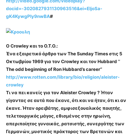
http://video.google.com/videoplay?
docid=-3020827931130963516&ei=EljoSa-
gK4KywgPly9nwBA
#
Ο Crowley και το O.T.O.:
Ένα εξαιρετικό άρθρο των The Sunday Times στις 5
Οκτωβρίου 1969 για τον Crowley και τον Hubbard ‘’
The odd beginning of Ron Hubbard’s career’’
http://www.rotten.com/library/bio/religion/aleister-
crowley
Τι να πει κανείς για τον Aleister Crowley ? Ήταν
γίγαντας σε αυτά που έκανε, ότι και να ήταν, ότι κι αν
έκανε. Ήταν ορειβάτης, αμφισεξουαλικός ποιητής,
τελετουργικός μάγος, εθισμένος στην ηρωίνη,
απεριποίητος γυναικάς, ρατσιστής, συνεργάτης των
Γερμανών, μυστικός πράκτορας των Βρετανών και