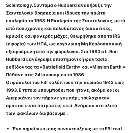
Scientology. Σύντομα ο Hubbard ανακήρυξε την
Σαιντελογία θρησκεία και ίδρυσε την πρώτη
εκκλησία το 1953. Η Εκκλησία της Σαιντελογίας, μετά
από πολύχρονες και πολυδάπανες δικαστικές,
κρυφές και φανερές μάχες, θεωρήθηκε από το IRS
(εφορία) των ΗΠΑ, ως οργάνωση Μη Κερδοσκοπική
εξαιρούμενη από την φορολογία. Στα 1980 ο L. Ron
Hubbard ξανάγραψε επιστημονική φαντασία,
εκδίδοντας τα «Battlefield Earth» και «Mission Earth.»
Πέθανε στις 24 Ιανουαρίου το 1986.
Οι φάκελοι του FBI καλύπτουν την περίοδο 1943 έως
1993. Ε τέτοιο μπουμπούκι που ήτανε, ακόμα και οι
Αμερικάνοι τον πήρανε χαμπάρι, τουλάχιστον
αρκετοί είναι πατριώτες εκεί. Ανάμεσα στο υλικό
των φακέλων διαβάζουμε :
Ένα σημείωμα μιας
συνεντεύξεως με το FBI του L.