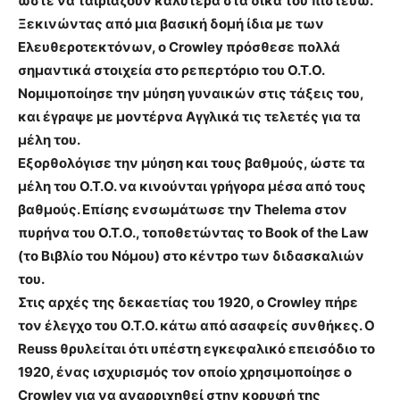
ώστε να ταιριάζουν καλύτερα στα δικά του πιστεύω.
Ξεκινώντας από μια βασική δομή ίδια με των
Ελευθεροτεκτόνων, ο Crowley πρόσθεσε πολλά
σημαντικά στοιχεία στο ρεπερτόριο του Ο.Τ.Ο.
Νομιμοποίησε την μύηση γυναικών στις τάξεις του,
και έγραψε με μοντέρνα Αγγλικά τις τελετές για τα
μέλη του.
Εξορθολόγισε την μύηση και τους βαθμούς, ώστε τα
μέλη του Ο.Τ.Ο. να κινούνται γρήγορα μέσα από τους
βαθμούς. Επίσης ενσωμάτωσε την Thelema στον
πυρήνα του Ο.Τ.Ο., τοποθετώντας το Book of the Law
(το Βιβλίο του Νόμου) στο κέντρο των διδασκαλιών
του.
Στις αρχές της δεκαετίας του 1920, ο Crowley πήρε
τον έλεγχο του Ο.Τ.Ο. κάτω από ασαφείς συνθήκες. Ο
Reuss θρυλείται ότι υπέστη εγκεφαλικό επεισόδιο το
1920, ένας ισχυρισμός τον οποίο χρησιμοποίησε ο
Crowley για να αναρριχηθεί στην κορυφή της