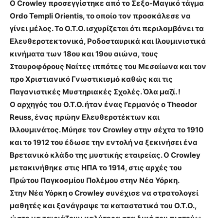
Ο Crowley προσεγγίστηκε από το Σεξο-Μαγικό τάγμα
Ordo Templi Orientis, το οποίο τον προσκάλεσε να
γίνει μέλος. Το Ο.Τ.Ο. ισχυρίζεται ότι περιλαμβάνει τα
Ελευθεροτεκτονικά, Ροδοσταυρικά και Ιλουμινιστικά
κινήματα των 18ου και 19ου αιώνα, τους
Σταυροφόρους Ναίτες ιππότες του Μεσαίωνα και τον
προ Χριστιανικό Γνωστικισμό καθώς και τις
Παγανιστικές Μυστηριακές Σχολές. Όλα μαζί. !
Ο αρχηγός του Ο.Τ.Ο. ήταν ένας Γερμανός ο Theodor
Reuss,
ένας πρώην Ελευθεροτέκτων και
Ιλλουμινάτος.
Μύησε τον Crowley στην σέχτα το 1910
και το 1912 του έδωσε την εντολή να ξεκινήσει ένα
Βρετανικό κλάδο της μυστικής εταιρείας. Ο Crowley
μετακινήθηκε στις HΠΑ το 1914, στις αρχές του
Πρώτου Παγκοσμίου Πολέμου στην Νέα Υόρκη.
Στην Νέα Υόρκη ο Crowley συνέχισε να στρατολογεί
μαθητές και ξανάγραψε τα καταστατικά του Ο.Τ.Ο.,