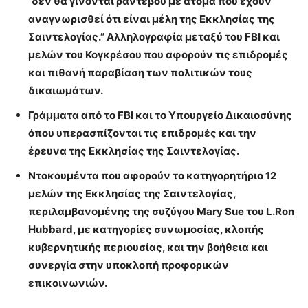
”δεν θα γίνονται ραντεβού με άτομα που έχουν
αναγνωρισθεί ότι είναι μέλη της Εκκλησίας της
Σαιντελογίας.” Αλληλογραφία μεταξύ του FBI και
μελών του Κογκρέσου που αφορούν τις επιδρομές
και πιθανή παραβίαση των πολιτικών τους
δικαιωμάτων.
Γράμματα από το FBI και το Υπουργείο Δικαιοσύνης
όπου
υπερασπίζονται τις επιδρομές και την
έρευνα της Εκκλησίας της Σαιντελογίας
.
Ντοκουμέντα που αφορούν το κατηγορητήριο 12
μελών της Εκκλησίας της Σαιντελογίας,
περιλαμβανομένης της συζύγου Mary Sue του L.Ron
Hubbard, με
κατηγορίες συνωμοσίας, κλοπής
κυβερνητικής περιουσίας,
και την βοήθεια και
συνεργία στην
υποκλοπή προφορικών
επικοινωνιών.