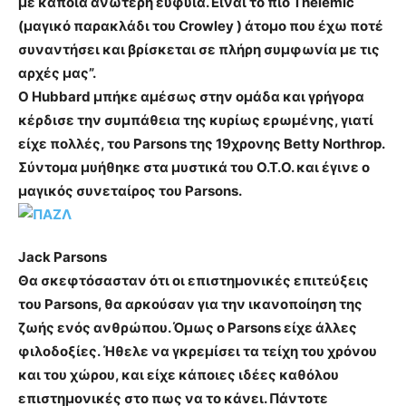
με κάποια ανώτερη ευφυΐα.
Είναι το πιο Thelemic
(μαγικό παρακλάδι του Crowley ) άτομο που έχω ποτέ
συναντήσει και βρίσκεται
σε πλήρη συμφωνία με τις
αρχές μας
”.
Ο Hubbard μπήκε αμέσως στην ομάδα και γρήγορα
κέρδισε την συμπάθεια της κυρίως ερωμένης, γιατί
είχε πολλές, του Parsons της 19χρονης Betty Northrop.
Σύντομα μυήθηκε στα μυστικά του Ο.Τ.Ο. και έγινε ο
μαγικός συνεταίρος του Parsons.
Jack Parsons
Θα σκεφτόσασταν ότι οι επιστημονικές επιτεύξεις
του Parsons, θα αρκούσαν για την ικανοποίηση της
ζωής ενός ανθρώπου. Όμως ο Parsons είχε άλλες
φιλοδοξίες. Ήθελε να γκρεμίσει τα τείχη του χρόνου
και του χώρου, και είχε κάποιες ιδέες καθόλου
επιστημονικές στο πως να το κάνει. Πάντοτε