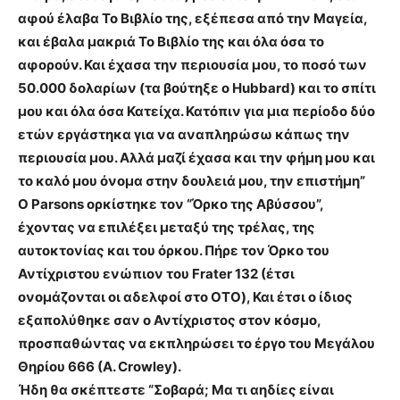
αφού έλαβα Το Βιβλίο της, εξέπεσα από την Μαγεία,
και έβαλα μακριά Το Βιβλίο της και όλα όσα το
αφορούν. Και έχασα την περιουσία μου, το ποσό των
50.000 δολαρίων (τα βούτηξε ο Hubbard) και το σπίτι
μου και όλα όσα Κατείχα. Κατόπιν για μια περίοδο δύο
ετών εργάστηκα για να αναπληρώσω κάπως την
περιουσία μου. Αλλά μαζί έχασα και την φήμη μου και
το καλό μου όνομα στην δουλειά μου, την επιστήμη”
Ο Parsons ορκίστηκε τον “Όρκο της Αβύσσου”,
έχοντας να επιλέξει μεταξύ της τρέλας, της
αυτοκτονίας και του όρκου. Πήρε τον Όρκο του
Αντίχριστου ενώπιον του Frater 132 (έτσι
ονομάζονται οι αδελφοί στο ΟΤΟ), Και έτσι ο ίδιος
εξαπολύθηκε σαν ο Αντίχριστος στον κόσμο,
προσπαθώντας να εκπληρώσει το έργο του Μεγάλου
Θηρίου 666 (A. Crowley).
Ήδη θα σκέπτεστε “Σοβαρά; Μα τι αηδίες είναι