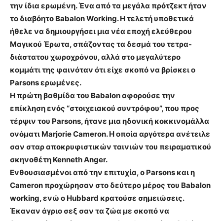
την ίδια ερωμένη. Ένα από τα μεγάλα πρότζεκτ ήταν
το διαβόητο Babalon Working. Η τελετή υποθετικά
ήθελε να δημιουργήσει μια νέα εποχή ελεύθερου
Μαγικού Έρωτα, σπάζοντας τα δεσμά του τετρα-
διάστατου χωροχρόνου, αλλά στο μεγαλύτερο
κομμάτι της φαινόταν ότι είχε σκοπό να βρίσκει ο
Parsons ερωμένες.
Η πρώτη βαθμίδα του Babalon αφορούσε την
επίκληση ενός “στοιχειακού συντρόφου”, που προς
τέρψιν του Parsons, ήτανε μια ηδονική κοκκινομάλλα
ονόματι Marjorie Cameron. Η οποία αργότερα ανέτειλε
σαν σταρ αποκρυφιστικών ταινιών του πειραματικού
σκηνοθέτη Kenneth Anger.
Ενθουσιασμένοι από την επιτυχία, ο Parsons και η
Cameron προχώρησαν στο δεύτερο μέρος του Babalon
working, ενώ ο Hubbard κρατούσε σημειώσεις.
Έκαναν άγριο σεξ σαν τα ζώα με σκοπό να