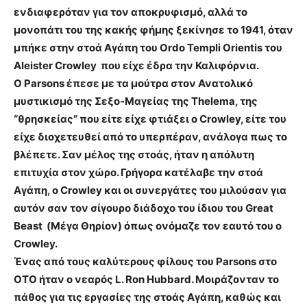
ενδιαφερόταν για τον αποκρυφισμό, αλλά το
μονοπάτι του της κακής φήμης ξεκίνησε το 1941, όταν
μπήκε στην στοά Αγάπη του Ordo Templi Orientis του
Aleister Crowley που είχε έδρα την Καλιφόρνια.
Ο Parsons έπεσε με τα μούτρα στον Ανατολικό
μυστικισμό της Σεξο-Μαγείας της Thelema, της
“θρησκείας” που είτε είχε φτιάξει ο Crowley, είτε του
είχε διοχετευθεί από το υπερπέραν, ανάλογα πως το
βλέπετε. Σαν μέλος της στοάς, ήταν η απόλυτη
επιτυχία στον χώρο. Γρήγορα κατέλαβε την στοά
Αγάπη, ο Crowley και οι συνεργάτες του μιλούσαν για
αυτόν σαν τον σίγουρο διάδοχο του ίδιου του Great
Beast (Μέγα Θηρίον) όπως ονόμαζε τον εαυτό του ο
Crowley.
Ένας από τους καλύτερους φίλους του Parsons στο
ΟΤΟ ήταν ο νεαρός L. Ron Hubbard. Μοιράζονταν το
πάθος για τις εργασίες της στοάς Αγάπη, καθώς και