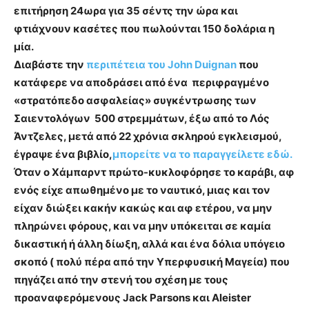
επιτήρηση 24ωρα για 35 σέντς την ώρα και
φτιάχνουν κασέτες που πωλούνται 150 δολάρια η
μία.
Διαβάστε την
περιπέτεια του John Duignan
που
κατάφερε να αποδράσει από ένα περιφραγμένο
«στρατόπεδο ασφαλείας» συγκέντρωσης των
Σαιεντολόγων 500 στρεμμάτων, έξω από το Λός
Άντζελες, μετά από 22 χρό­νια σκληρού εγκλεισμού,
έγραψε ένα βιβλίο,
μπορείτε να το παραγγείλετε εδώ.
Όταν ο Χάμπαρντ πρώτο-κυκλοφόρησε το καράβι, αφ
ενός είχε απωθημένο με το ναυτικό, μιας και τον
είχαν διώξει κακήν κακώς και αφ ετέρου, να μην
πληρώνει φόρους, και να μην υπόκειται σε καμία
δικαστική ή άλλη δίωξη, αλλά και ένα δόλια υπόγειο
σκοπό ( πολύ πέρα από την Υπερφυσική Μαγεία) που
πηγάζει από την στενή του σχέση με τους
προαναφερόμενους Jack Parsons και Aleister