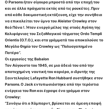
Ο Parsons ήταν σίγουρα μπροστά από την εποχή του
και σε άλλα πράγματα εκτός από τις ρουκέτες. Πριν
από κάθε δοκιμαστική εκτόξευση, είχε την συνήθεια
να επικαλείται τον ύμνο του Aleister Crowley στον
θεό Πάνα !. Ήταν ενεργό μέλος της στοάς Αγάπη της
Καλιφόρνιας του ΣεξοΜαγικού τάγματος Ordo Templi
Orientis (O.T.O.), και στα γράμματά του αποκαλούσε το
Μεγάλο Θηρίο τον Crowley ως “Πολυαγαπημένο
Πατέρα”.
Οι εργασίες της Babalon
Τον Αύγουστο του 1945, σε μια άδειά του από την
αποτυχημένη ναυτική του καριέρα, ο ιδρυτής της
Σαιντελογίας Lafayette Ron Hubbard συστήθηκε στον
Parsons. Ο Jack εντυπωσιάστηκε από την τεράστια
ενέργεια του Ron και έγραψε ένα γράμμα στον
Crowley:
“Συνάγω ότι ο Χάμπαρντ, βρίσκεται σε άμεση επαφή