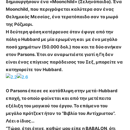
δημιουργήσουν ένα «Μoonchild» (Σεληνόπαιδο). Ένα
Μoonchild, που περιγράφεται καλύτερα σαν ένας
Θελημικός Μεσσίας, ένα τερατόπαιδο σαν το μωρό
της Ρόζμαρι.
Η δεύτερη φάση κατέρρευσε όταν έφυγε από την
πόλη ο Hubbard με μία ερωμένη και με ένα μεγάλο
ποσό χρημάτων (50.000 δολ.) που και τα δύο ανήκαν
στον Parsons. Έτσι αν αναρωτιέστε γιατί η Γη δεν
είναι ένας επίγειος παράδεισος του Σεξ, μπορείτε να
κατηγορείτε τον Hubbard.
Ο Parsons έπεσε σε κατάθλιψη στην μετά-Hubbard
εποχή, το οποίο φαίνεται και από την μετέπειτα
εξέλιξη του μαγικού του έργου. Το επόμενο του
μεγάλο πρότζεκτ ήταν το “Βιβλίο του Αντίχριστου”.
Λέει ο ίδιος…
“Τώρα, έτσι έγινε, καθώς μου είπε η BABALON, ότι