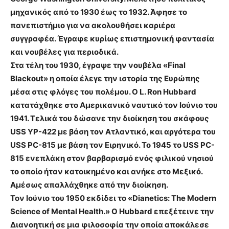
μηχανικός από το 1930 έως το 1932. Άφησε το
πανεπιστήμιο για να ακολουθήσει καριέρα
συγγραφέα. Έγραφε κυρίως επιστημονική φαντασία
και νουβέλες για περιοδικά.
Στα τέλη του 1930, έγραψε την νουβέλα «Final
Blackout» η οποία έλεγε την ιστορία της Ευρώπης
μέσα στις φλόγες του πολέμου. Ο L. Ron Hubbard
κατατάχθηκε στο Αμερικανικό ναυτικό τον Ιούνιο του
1941. Τελικά του δώσανε την διοίκηση του σκάφους
USS YP-422 με βάση τον Ατλαντικό, και αργότερα του
USS PC-815 με βάση τον Ειρηνικό. Το 1945 το USS PC-
815 ενεπλάκη στον βαρβαρισμό ενός φιλικού νησιού
το οποίο ήταν κατοικημένο και ανήκε στο Μεξικό.
Αμέσως απαλλάχθηκε από την διοίκηση.
Τον Ιούνιο του 1950 εκδίδει το «Dianetics: The Modern
Science of Mental Health.» Ο Hubbard επεξέτεινε την
Διανοητική σε μια φιλοσοφία την οποία αποκάλεσε