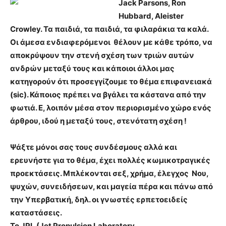
Jack Parsons, Ron
Hubbard, Aleister
Crowley
. Τα παιδιά, τα παιδιά, τα φιλαράκια τα καλά.
Οι άμεσα ενδιαφερόμενοι θέλουν με κάθε τρόπο, να
αποκρύψουν την στενή σχέση των τριών αυτών
ανδρών μεταξύ τους και κάποιοι άλλοι μας
κατηγορούν ότι προσεγγίζουμε το θέμα επιφανειακά
(sic). Κάποιος πρέπει να βγάλει τα κάστανα από την
φωτιά. E, λοιπόν μέσα στον περιορισμένο χώρο ενός
άρθρου, ιδού η μεταξύ τους, στενότατη σχέση !
Ψάξτε μόνοι σας τους συνδέσμους αλλά και
ερευνήστε για το θέμα, έχει πολλές κωμικοτραγικές
προεκτάσεις. Μπλέκονται σεξ, χρήμα, έλεγχος Νου,
ψυχών, συνειδήσεων, και μαγεία πέρα και πάνω από
την Υπερβατική, δηλ. οι γνωστές ερπετοειδείς
καταστάσεις.
Το JPL (Jet Propulsion Laboratory