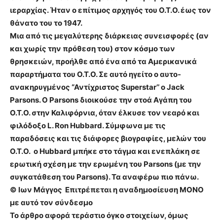
ιεραρχίας. Ήταν ο επίτιμος αρχηγός του Ο.Τ.Ο. έως τον
θάνατο του το 1947.
Μια από τις μεγαλύτερης διάρκειας συνεισφορές (αν
και χωρίς την πρόθεση του) στον κόσμο των
θρησκειών, προήλθε από ένα από τα Αμερικανικά
παραρτήματα του Ο.Τ.Ο.
Σε αυτό ηγείτο ο αυτο-
ανακηρυγμένος “Αντίχριστος Superstar’’ o Jack
Parsons
.
Ο Parsons διοικούσε την στοά Αγάπη του
Ο.Τ.Ο. στην Καλιφόρνια, όταν έλκυσε τον νεαρό και
φιλόδοξο L. Ron Hubbard.
Σύμφωνα με τις
παραδόσεις και τις διάφορες βιογραφίες, μελών του
Ο.Τ.Ο. ο Hubbard μπήκε στο τάγμα και ενεπλάκη σε
ερωτική σχέση με την ερωμένη του Parsons (με την
συγκατάθεση του Parsons). Τα αναφέρω πιο πάνω.
© Ιων Μάγγος Επιτρέπεται η αναδημοσίευση ΜΟΝΟ
με αυτό τον σύνδεσμο
Το άρθρο αφορά τεράστιο όγκο στοιχείων, όμως