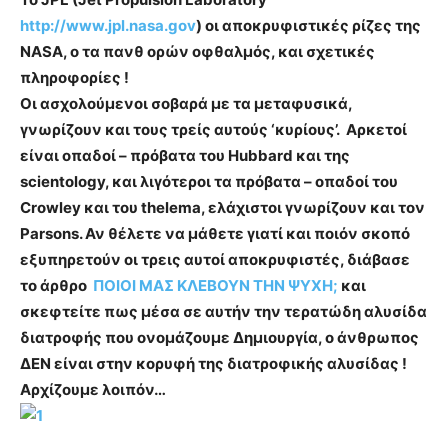
http://www.jpl.nasa.gov
) οι αποκρυφιστικές ρίζες της
NASA, ο τα πανθ ορών οφθαλμός, και σχετικές
πληροφορίες !
Οι ασχολούμενοι σοβαρά με τα μεταφυσικά,
γνωρίζουν και τους τρείς αυτούς ‘κυρίους’. Αρκετοί
είναι οπαδοί – πρόβατα του Hubbard και της
scientology, και λιγότεροι τα πρόβατα – οπαδοί του
Crowley και του thelema, ελάχιστοι γνωρίζουν και τον
Parsons. Αν θέλετε να μάθετε γιατί και ποιόν σκοπό
εξυπηρετούν οι τρεις αυτοί αποκρυφιστές, διάβασε
το άρθρο
ΠΟΙΟΙ ΜΑΣ ΚΛΕΒΟΥΝ ΤΗΝ ΨΥΧΗ;
και
σκεφτείτε πως μέσα σε αυτήν την τερατώδη αλυσίδα
διατροφής που ονομάζουμε Δημιουργία, ο άνθρωπος
ΔΕΝ είναι στην κορυφή της διατροφικής αλυσίδας !
Αρχίζουμε λοιπόν…