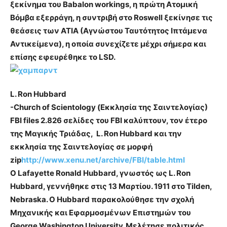
ξεκίνημα του Babalon workings, η πρώτη Ατομική
Βόμβα εξερράγη, η συντριβή στο Roswell ξεκίνησε τις
θεάσεις των ΑΤΙΑ (Αγνώστου Ταυτότητος Ιπτάμενα
Αντικείμενα), η οποία συνεχίζετε μέχρι σήμερα και
επίσης εφευρέθηκε το LSD.
L. Ron Hubbard
-Church of Scientology (Εκκλησία της Σαιντελογίας)
FBI files
2.826 σελίδες του FBI καλύπτουν, τον έτερο
της Μαγικής Τριάδας, L. Ron Hubbard και την
εκκλησία της Σαιντελογίας σε μορφή
zip
http://www.xenu.net/archive/FBI/table.html
O Lafayette Ronald Hubbard, γνωστός ως L. Ron
Hubbard, γεννήθηκε στις 13 Μαρτίου. 1911 στο Tilden,
Nebraska. Ο Hubbard παρακολούθησε την σχολή
Μηχανικής και Εφαρμοσμένων Επιστημών του
George Washington University. Μελέτησε πολιτικός