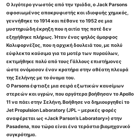
Ο λιγότερο γνωστός από την τριάδα, ο Jack Parsons
αφοσιωμένος αποκρυφιστής και ιδιοφυής χημικός,
γεννήθηκε το 1914 και πέθανε το 1952 σε μια
μυστηριώδη έκρηξη που η αιτία της ποτέ δεν
εξηγήθηκε πλήρως. Ήταν ένας ψηλός όμορφος
Καλιφορνέζος, που η αρχική δουλειά του, με πολύ
εύφλεκτα καύσιμα για τα μοτέρ των πυραύλων,
εκτιμήθηκε πολύ από τους Γάλλους επιστήμονες
ώστε ονόμασαν έναν κρατήρα στην αθέατη πλευρά
της Σελήνης με το όνομα του
.
Ο Parsons έφτιαξε μια σειρά εξωτικών καυσίμων
στερεών και υγρών, που αργότερα βοήθησαν το Apollo
11 να πάει στην Σελήνη. Βοήθησε να δημιουργηθεί το
Jet Propulsion Laboratory (JPL – μερικές φορές
αναφέρεται ως «Jack Parson’s Laboratory») στην
Pasadena, που τώρα είναι ένα τεράστιο βιομηχανικό
συγκρότημα.