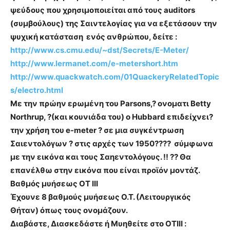
ψεύδους που χρησιμοποιείται από τους auditors
(συμβούλους) της Σαιντελογίας για να εξετάσουν την
ψυχική κατάσταση ενός ανθρώπου, δείτε :
http://www.cs.cmu.edu/~dst/Secrets/E-Meter/
http://www.lermanet.com/e-metershort.htm
http://www.quackwatch.com/01QuackeryRelatedTopic
s/electro.html
Με την πρώην ερωμένη του Parsons,? ονοματι Betty
Northrup, ?(και κουνιάδα του) ο Hubbard επιδείχνει?
την χρήση του e-meter ? σε μια συγκέντρωση
Σαιεντολόγων ? στις αρχές των 1950???? σύμφωνα
με την εικόνα και τους Σαηεντολόγους. !! ?? Θα
επανέλθω στην εικόνα που είναι προϊόν μοντάζ.
Βαθμός μυήσεως OT III
Έχουνε 8 βαθμούς μυήσεως Ο.Τ. (Λειτουργικός
Θήταν) όπως τους ονομάζουν.
Διαβάστε, Διασκεδάστε ή Μυηθείτε στο ΟΤΙΙΙ :