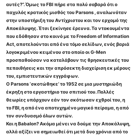
αυτές?”. Όμως το FBΙ πήρε στα πολύ σοβαρά ότι ο
παχυλός κρατικός μισθός του Parsons , αναλωνόταν
στην υποστήριξη του Αντίχριστου και τον ερχομό της
Αποκάλυψης. Έτσι ξεκίνησε έρευνα. Τα ντοκουμέντα
που εδόθησαν στο κοινό με το Freedom of Information
Αct, αποτελούνται από ένα τόμο σελίδων, ενός βαριά
λογοκριμένου κειμένου στο οποίο οι G-Men
προσπαθούσαν να καταλάβουν τις θρησκευτικές του
πεποιθήσεις και την απρόσεκτη διαχείριση εκ μέρους
του, εμπιστευτικών εγγράφων.
Ο Parsons ‘σκοτώθηκε’ το 1952 σε μια μυστηριώδη
έκρηξη στο εργαστήριο του σπιτιού του. Πολλές
θεωρίες υπάρχουν εάν τον σκότωσαν εχθροί του, η
το FBI, η από ένα αποτυχημένο μαγικό πείραμα, η από
τον συνδυασμό όλων αυτών.
Και η Babalon? Ακόμα μένει να δούμε την Αποκάλυψη,
αλλά αξίζει να σημειωθεί ότι μετά δυο χρόνια από το