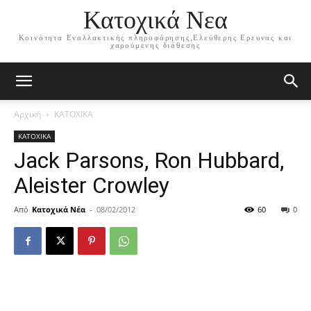
Κατοχικά Νεα
Κοινότητα Εναλλακτικής πληροφόρησης,Ελεύθερης Ερευνας και
χαρούμενης διάθεσης
Αρχική
ΚΑΤΟΧΙΚΑ
ΚΑΤΟΧΙΚΑ
Jack Parsons, Ron Hubbard,
Aleister Crowley
Από
Κατοχικά Νέα
-
08/02/2012
60
0