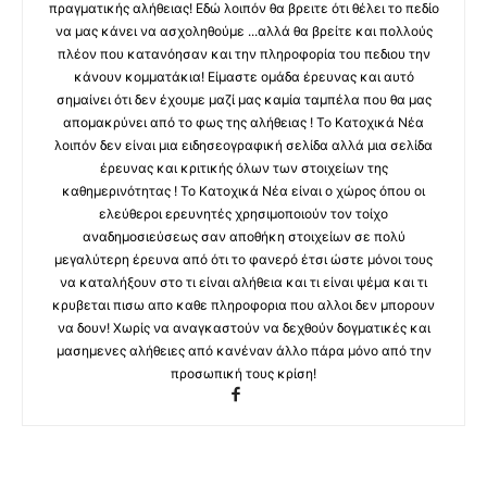
πραγματικής αλήθειας! Εδώ λοιπόν θα βρειτε ότι θέλει το πεδίο
να μας κάνει να ασχοληθούμε ...αλλά θα βρείτε και πολλούς
πλέον που κατανόησαν και την πληροφορία του πεδιου την
κάνουν κομματάκια! Είμαστε ομάδα έρευνας και αυτό
σημαίνει ότι δεν έχουμε μαζί μας καμία ταμπέλα που θα μας
απομακρύνει από το φως της αλήθειας ! Το Κατοχικά Νέα
λοιπόν δεν είναι μια ειδησεογραφική σελίδα αλλά μια σελίδα
έρευνας και κριτικής όλων των στοιχείων της
καθημερινότητας ! Το Κατοχικά Νέα είναι ο χώρος όπου οι
ελεύθεροι ερευνητές χρησιμοποιούν τον τοίχο
αναδημοσιεύσεως σαν αποθήκη στοιχείων σε πολύ
μεγαλύτερη έρευνα από ότι το φανερό έτσι ώστε μόνοι τους
να καταλήξουν στο τι είναι αλήθεια και τι είναι ψέμα και τι
κρυβεται πισω απο καθε πληροφορια που αλλοι δεν μπορουν
να δουν! Χωρίς να αναγκαστούν να δεχθούν δογματικές και
μασημενες αλήθειες από κανέναν άλλο πάρα μόνο από την
προσωπική τους κρίση!