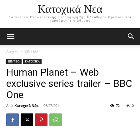
Κατοχικά Νεα
Κοινότητα Εναλλακτικής πληροφόρησης,Ελεύθερης Ερευνας και
χαρούμενης διάθεσης
Αρχική
ΒΙΝΤΕΟ
ΒΙΝΤΕΟ
ΚΑΤΟΧΙΚΑ
Human Planet – Web
exclusive series trailer – BBC
One
Από
Κατοχικά Νέα
-
06/27/2011
72
0