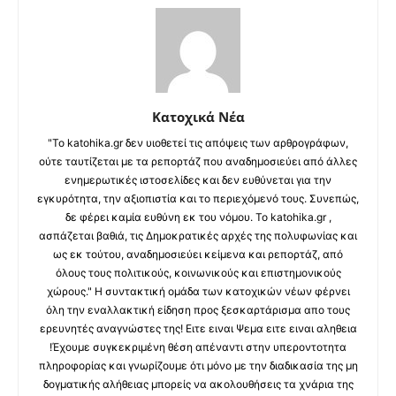
Κατοχικά Νέα
"Το katohika.gr δεν υιοθετεί τις απόψεις των αρθρογράφων,
ούτε ταυτίζεται με τα ρεπορτάζ που αναδημοσιεύει από άλλες
ενημερωτικές ιστοσελίδες και δεν ευθύνεται για την
εγκυρότητα, την αξιοπιστία και το περιεχόμενό τους. Συνεπώς,
δε φέρει καμία ευθύνη εκ του νόμου. Το katohika.gr ,
ασπάζεται βαθιά, τις Δημοκρατικές αρχές της πολυφωνίας και
ως εκ τούτου, αναδημοσιεύει κείμενα και ρεπορτάζ, από
όλους τους πολιτικούς, κοινωνικούς και επιστημονικούς
χώρους." Η συντακτική ομάδα των κατοχικών νέων φέρνει
όλη την εναλλακτική είδηση προς ξεσκαρτάρισμα απο τους
ερευνητές αναγνώστες της! Ειτε ειναι Ψεμα ειτε ειναι αληθεια
!Έχουμε συγκεκριμένη θέση απέναντι στην υπεροντοτητα
πληροφορίας και γνωρίζουμε ότι μόνο με την διαδικασία της μη
δογματικής αλήθειας μπορείς να ακολουθήσεις τα χνάρια της