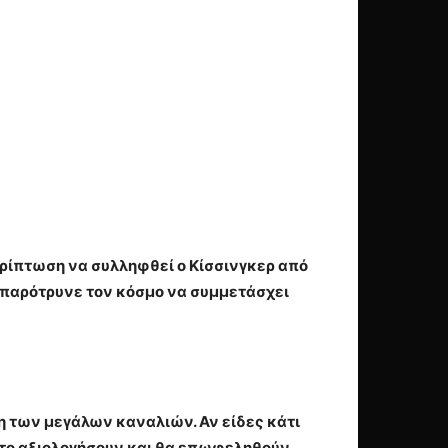
ερίπτωση να συλληφθεί ο Κίσσινγκερ από
αι παρότρυνε τον κόσμο να συμμετάσχει
η των μεγάλων καναλιών. Αν είδες κάτι
α το αξιολογήσουν και θα επωφεληθούν