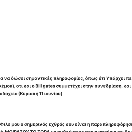
για να δώσει σημαντικές πληροφορίες, όπως ότι Υπάρχει π
έμου), οτι και ο Βill gates συμμετέχει στην συνεδρίαση, κ
δοχείο (Κυριακή 11 ιουνίου)
Φιλε μου ο σημερινός εχθρός σου είναι η παραπληροφόρησ
ωστό, ΜΟΙΡΆΣΟΥ ΤΟ ΤΩΡΑ με ανθρώπους που πιστεύεις οτι θ