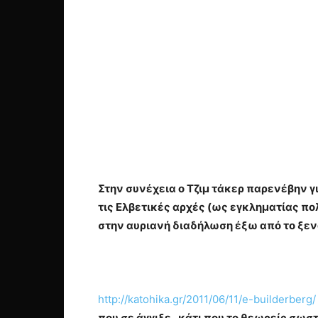
Στην συνέχεια ο Τζιμ τάκερ παρενέβην 
τις Ελβετικές αρχές (ως εγκληματίας πολ
στην αυριανή διαδήλωση έξω από το ξενο
http://katohika.gr/2011/06/11/e-builderberg/
που σε άγγιξε , κάτι που το θεωρείς σ