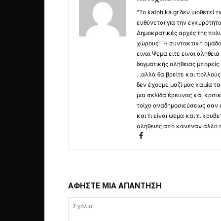
"Το katohika.gr δεν υιοθετεί
ευθύνεται για την εγκυρότητα,
Δημοκρατικές αρχές της πολυ
χώρους." Η συντακτική ομάδ
ειναι Ψεμα ειτε ειναι αληθει
δογματικής αλήθειας μπορείς 
...αλλά θα βρείτε και πολλο
δεν έχουμε μαζί μας καμία τ
μια σελίδα έρευνας και κριτι
τοίχο αναδημοσιεύσεως σαν α
και τι είναι ψέμα και τι κρ
αλήθειες από κανέναν άλλο 
ΑΦΗΣΤΕ ΜΙΑ ΑΠΑΝΤΗΣΗ