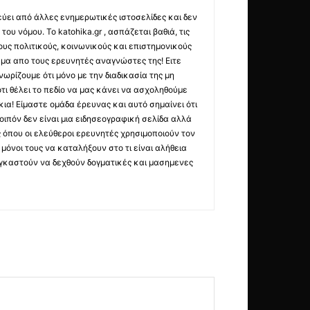
εύει από άλλες ενημερωτικές ιστοσελίδες και δεν
ου νόμου. Το katohika.gr , ασπάζεται βαθιά, τις
υς πολιτικούς, κοινωνικούς και επιστημονικούς
μα απο τους ερευνητές αναγνώστες της! Ειτε
ωρίζουμε ότι μόνο με την διαδικασία της μη
τι θέλει το πεδίο να μας κάνει να ασχοληθούμε
ια! Είμαστε ομάδα έρευνας και αυτό σημαίνει ότι
οιπόν δεν είναι μια ειδησεογραφική σελίδα αλλά
ς όπου οι ελεύθεροι ερευνητές χρησιμοποιούν τον
όνοι τους να καταλήξουν στο τι είναι αλήθεια
ναγκαστούν να δεχθούν δογματικές και μασημενες