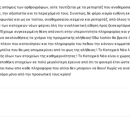
 τις απόψεις των αρθρογράφων, ούτε ταυτίζεται με τα ρεπορτάζ που αναδημοσι
 την αξιοπιστία και το περιεχόμενό τους. Συνεπώς, δε φέρει καμία ευθύνη εκ τ
φωνίας και ως εκ τούτου, αναδημοσιεύει κείμενα και ρεπορτάζ, από όλους το
α των κατοχικών νέων φέρνει όλη την εναλλακτική είδηση προς ξεσκαρτάρισ
α !Έχουμε συγκεκριμένη θέση απέναντι στην υπεροντοτητα πληροφορίας και γν
να ακολουθήσεις τα χνάρια της πραγματικής αλήθειας! Εδώ λοιπόν θα βρειτε ό
ύς πλέον που κατανόησαν και την πληροφορία του πεδιου την κάνουν κομματάκ
αμπέλα που θα μας απομακρύνει από το φως της αλήθειας ! Το Κατοχικά Νέα λ
κής όλων των στοιχείων της καθημερινότητας ! Το Κατοχικά Νέα είναι ο χώρο
ποθήκη στοιχείων σε πολύ μεγαλύτερη έρευνα από ότι το φανερό έτσι ώστε μ
υβεται πισω απο καθε πληροφορια που αλλοι δεν μπορουν να δουν! Χωρίς να α
πάρα μόνο από την προσωπική τους κρίση!