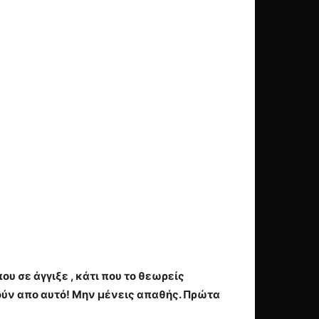
υ σε άγγιξε , κάτι που το θεωρείς
ύν απο αυτό! Μην μένεις απαθής. Πρώτα