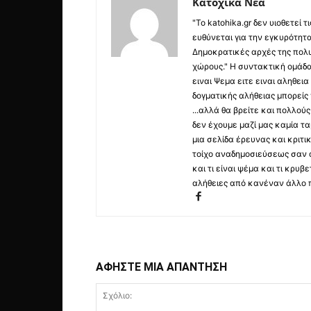
Κατοχικά Νέα
"Το katohika.gr δεν υιοθετεί
ευθύνεται για την εγκυρότητα,
Δημοκρατικές αρχές της πολυ
χώρους." Η συντακτική ομάδ
ειναι Ψεμα ειτε ειναι αληθει
δογματικής αλήθειας μπορείς 
...αλλά θα βρείτε και πολλο
δεν έχουμε μαζί μας καμία τ
μια σελίδα έρευνας και κριτι
τοίχο αναδημοσιεύσεως σαν α
και τι είναι ψέμα και τι κρ
αλήθειες από κανέναν άλλο 
ΑΦΗΣΤΕ ΜΙΑ ΑΠΑΝΤΗΣΗ