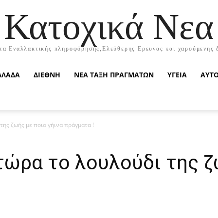
Κατοχικά Νεα
τα Εναλλακτικής πληροφόρησης,Ελεύθερης Ερευνας και χαρούμενης 
ΛΛΑΔΑ
ΔΙΕΘΝΗ
ΝΕΑ ΤΑΞΗ ΠΡΑΓΜΑΤΩΝ
ΥΓΕΙΑ
ΑΥΤ
της ζωής με ποιο γήινα πράγματα !
τώρα το λουλούδι της ζ
!