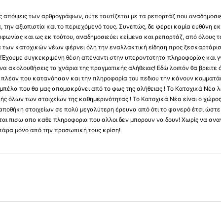
 τις απόψεις των αρθρογράφων, ούτε ταυτίζεται με τα ρεπορτάζ που αναδημοσι
 την αξιοπιστία και το περιεχόμενό τους. Συνεπώς, δε φέρει καμία ευθύνη εκ τ
φωνίας και ως εκ τούτου, αναδημοσιεύει κείμενα και ρεπορτάζ, από όλους το
α των κατοχικών νέων φέρνει όλη την εναλλακτική είδηση προς ξεσκαρτάρισ
α !Έχουμε συγκεκριμένη θέση απέναντι στην υπεροντοτητα πληροφορίας και γν
να ακολουθήσεις τα χνάρια της πραγματικής αλήθειας! Εδώ λοιπόν θα βρειτε ό
ύς πλέον που κατανόησαν και την πληροφορία του πεδιου την κάνουν κομματάκ
αμπέλα που θα μας απομακρύνει από το φως της αλήθειας ! Το Κατοχικά Νέα λ
κής όλων των στοιχείων της καθημερινότητας ! Το Κατοχικά Νέα είναι ο χώρο
ποθήκη στοιχείων σε πολύ μεγαλύτερη έρευνα από ότι το φανερό έτσι ώστε μ
υβεται πισω απο καθε πληροφορια που αλλοι δεν μπορουν να δουν! Χωρίς να α
πάρα μόνο από την προσωπική τους κρίση!