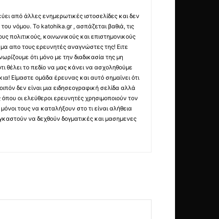
εύει από άλλες ενημερωτικές ιστοσελίδες και δεν
ου νόμου. Το katohika.gr , ασπάζεται βαθιά, τις
υς πολιτικούς, κοινωνικούς και επιστημονικούς
μα απο τους ερευνητές αναγνώστες της! Ειτε
ωρίζουμε ότι μόνο με την διαδικασία της μη
τι θέλει το πεδίο να μας κάνει να ασχοληθούμε
ια! Είμαστε ομάδα έρευνας και αυτό σημαίνει ότι
οιπόν δεν είναι μια ειδησεογραφική σελίδα αλλά
ς όπου οι ελεύθεροι ερευνητές χρησιμοποιούν τον
όνοι τους να καταλήξουν στο τι είναι αλήθεια
ναγκαστούν να δεχθούν δογματικές και μασημενες