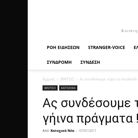
Κοινότη
ΡΟΉ ΕΙΔΉΣΕΩΝ
STRANGER-VOICE
Ε
ΣΥΝΔΡΟΜΗ
ΣΥΝΔΕΣΗ
Αρχική
ΒΙΝΤΕΟ
Aς συνδέσουμε τώρα το λουλούδι 
ΒΙΝΤΕΟ
ΚΑΤΟΧΙΚΑ
Aς συνδέσουμε 
γήινα πράγματα 
Από
Κατοχικά Νέα
-
07/01/2011