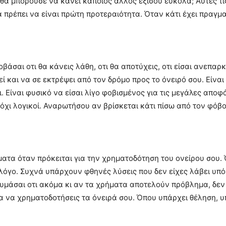
 θα μπορούσε να κάνει κάποιος άλλος εξίσου εύκολα; Αυτές τι
 πρέπει να είναι πρώτη προτεραιότητα. Όταν κάτι έχει πραγματ
άσαι οτι θα κάνεις λάθη, οτι θα αποτύχεις, οτι είσαι ανεπαρ
ί και να σε εκτρέψει από τον δρόμο προς το όνειρό σου. Είνα
. Είναι φυσικό να είσαι λίγο φοβισμένος για τις μεγάλες αποφά
 όχι λογικοί. Αναρωτήσου αν βρίσκεται κάτι πίσω από τον φόβ
ατα όταν πρόκειται για την χρηματοδότηση του ονείρου σου.
ν λόγο. Συχνά υπάρχουν φθηνές λύσεις που δεν είχες λάβει υπ
υμάσαι οτι ακόμα κι αν τα χρήματα αποτελούν πρόβλημα, δεν 
α να χρηματοδοτήσεις τα όνειρά σου. Όπου υπάρχει θέληση, υ