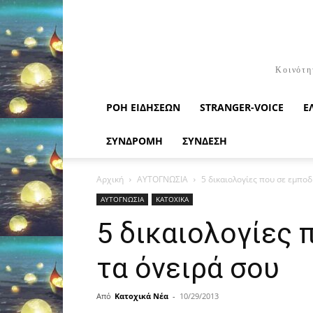
Κοινότη
ΡΟΉ ΕΙΔΉΣΕΩΝ
STRANGER-VOICE
Ε
ΣΥΝΔΡΟΜΗ
ΣΥΝΔΕΣΗ
Αρχική
ΑΥΤΟΓΝΩΣΙΑ
5 δικαιολογίες που σε εμπο
ΑΥΤΟΓΝΩΣΙΑ
ΚΑΤΟΧΙΚΑ
5 δικαιολογίες 
τα όνειρά σου
Από
Κατοχικά Νέα
-
10/29/2013