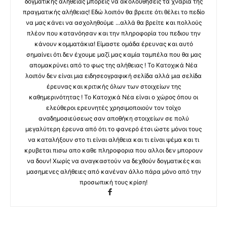
δογματικής αλήθειας μπορείς να ακολουθήσεις τα χνάρια της
πραγματικής αλήθειας! Εδώ λοιπόν θα βρειτε ότι θέλει το πεδίο
να μας κάνει να ασχοληθούμε ...αλλά θα βρείτε και πολλούς
πλέον που κατανόησαν και την πληροφορία του πεδιου την
κάνουν κομματάκια! Είμαστε ομάδα έρευνας και αυτό
σημαίνει ότι δεν έχουμε μαζί μας καμία ταμπέλα που θα μας
απομακρύνει από το φως της αλήθειας ! Το Κατοχικά Νέα
λοιπόν δεν είναι μια ειδησεογραφική σελίδα αλλά μια σελίδα
έρευνας και κριτικής όλων των στοιχείων της
καθημερινότητας ! Το Κατοχικά Νέα είναι ο χώρος όπου οι
ελεύθεροι ερευνητές χρησιμοποιούν τον τοίχο
αναδημοσιεύσεως σαν αποθήκη στοιχείων σε πολύ
μεγαλύτερη έρευνα από ότι το φανερό έτσι ώστε μόνοι τους
να καταλήξουν στο τι είναι αλήθεια και τι είναι ψέμα και τι
κρυβεται πισω απο καθε πληροφορια που αλλοι δεν μπορουν
να δουν! Χωρίς να αναγκαστούν να δεχθούν δογματικές και
μασημενες αλήθειες από κανέναν άλλο πάρα μόνο από την
προσωπική τους κρίση!