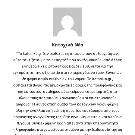
Κατοχικά Νέα
"Το katohika.gr δεν υιοθετεί τις απόψεις των αρθρογράφων,
ούτε ταυτίζεται με τα ρεπορτάζ που αναδημοσιεύει από άλλες
ενημερωτικές ιστοσελίδες και δεν ευθύνεται για την
εγκυρότητα, την αξιοπιστία και το περιεχόμενό τους. Συνεπώς,
δε φέρει καμία ευθύνη εκ του νόμου. Το katohika.gr ,
ασπάζεται βαθιά, τις Δημοκρατικές αρχές της πολυφωνίας και
ως εκ τούτου, αναδημοσιεύει κείμενα και ρεπορτάζ, από
όλους τους πολιτικούς, κοινωνικούς και επιστημονικούς
χώρους." Η συντακτική ομάδα των κατοχικών νέων φέρνει
όλη την εναλλακτική είδηση προς ξεσκαρτάρισμα απο τους
ερευνητές αναγνώστες της! Ειτε ειναι Ψεμα ειτε ειναι αληθεια
!Έχουμε συγκεκριμένη θέση απέναντι στην υπεροντοτητα
πληροφορίας και γνωρίζουμε ότι μόνο με την διαδικασία της μη