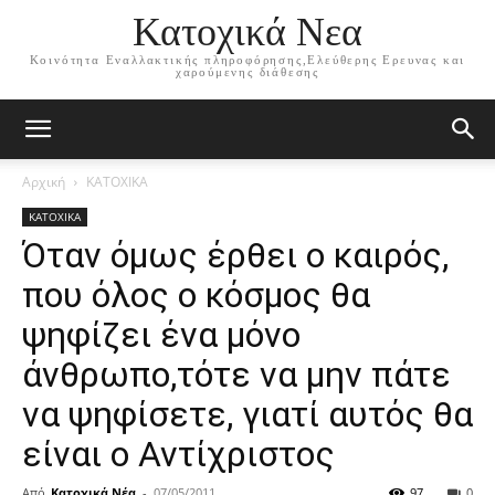
Κατοχικά Νεα
Κοινότητα Εναλλακτικής πληροφόρησης,Ελεύθερης Ερευνας και
χαρούμενης διάθεσης
Αρχική
ΚΑΤΟΧΙΚΑ
ΚΑΤΟΧΙΚΑ
Όταν όμως έρθει ο καιρός,
που όλος ο κόσμος θα
ψηφίζει ένα μόνο
άνθρωπο,τότε να μην πάτε
να ψηφίσετε, γιατί αυτός θα
είναι ο Αντίχριστος
Από
Κατοχικά Νέα
-
07/05/2011
97
0