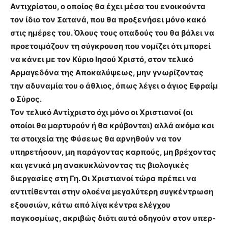
Αντιχρίστου, ο οποίος θα έχει μέσα του ενοικούντα
τον ίδιο τον Σατανά, που θα προξενήσει μόνο κακό
στις ημέρες του. Όλους τους οπαδούς του θα βάλει να
προετοιμάζουν τη σύγκρουση που νομίζει ότι μπορεί
να κάνει με τον Κύριο Ιησού Χριστό, στον τελικό
Αρμαγεδόνα της Αποκαλύψεως, μην γνωρίζοντας
την αδυναμία του ο άθλιος, όπως λέγει ο άγιος Εφραίμ
ο Σύρος.
Τον τελικό Αντίχριστο όχι μόνο οι Χριστιανοί (οι
οποίοι θα μαρτυρούν ή θα κρύβονται) αλλά ακόμα και
τα στοιχεία της Φύσεως θα αρνηθούν να τον
υπηρετήσουν, μη παράγοντας καρπούς, μη βρέχοντας
και γενικά μη ανακυκλώνοντας τις βιολογικές
διεργασίες στη Γη. Οι Χριστιανοί τώρα πρέπει να
αντιτίθενται στην ολοένα μεγαλύτερη συγκέντρωση
εξουσιών, κάτω από λίγα κέντρα ελέγχου
παγκοσμίως, ακριβώς διότι αυτά οδηγούν στον υπερ-