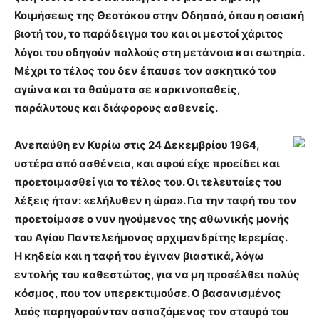
Κοιμήσεως της Θεοτόκου στην Οδησσό, όπου η οσιακή
βιοτή του, το παράδειγμα του και οι μεστοί χάριτος
λόγοι του οδηγούν πολλούς στη μετάνοια και σωτηρία.
Μέχρι το τέλος του δεν έπαυσε τον ασκητικό του
αγώνα και τα θαύματα σε καρκινοπαθείς,
παράλυτους και διάφορους ασθενείς.
Ανεπαύθη εν Κυρίω στις 24 Δεκεμβρίου 1964,
υστέρα από ασθένεια, και αφού είχε προείδει και
προετοιμασθεί για το τέλος του. Οι τελευταίες του
λέξεις ήταν: «ελήλυθεν η ώρα». Για την ταφή του τον
προετοίμασε ο νυν ηγούμενος της αθωνικής μονής
του Αγίου Παντελεήμονος αρχιμανδρίτης Ιερεμίας.
Η κηδεία και η ταφή του έγιναν βιαστικά, λόγω
εντολής του καθεστώτος, για να μη προσέλθει πολύς
κόσμος, που τον υπερεκτιμούσε. Ο βασανισμένος
λαός παρηγορούνταν ασπαζόμενος τον σταυρό του