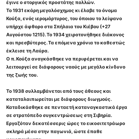
έγινε ο στοργικός προστάτης πολλών.
Το 1931 εκάρη μεγαλόσχημος κι έλαβε το όνομα
Κούξα, ενός ιερομάρτυρος, του όποιου το λείψανο
υπήρχε άφθορο στα Σπήλαια του Κιέβου (+27
Αυγούστου 1215). Το 1934 χειροτονήθηκε διάκονος
και πρεσβύτερος. Τα επόμενα χρόνια το καθεστώς
έκλεισε τη Λαύρα.
Ο π. Κούξα αναγκάσθηκε να περιφέρεται και να
λειτουργεί σε διάφορους ναούς με μεγάλο κίνδυνο
της ζωής του.
Το 1938 συλλαμβάνεται από τους άθεους και
καταταλαιπωρείται με διάφορους διωγμούς.
Καταδικάσθηκε σε πενταετή καταναγκαστικά έργα
σε στρατόπεδο συγκεντρώσεως στη Σιβηρία.
Εργαζόταν δεκατέσσερις ώρες το εικοσιτετράωρο
σκληρά μέσα στην παγωνιά, ώστε έπαθε