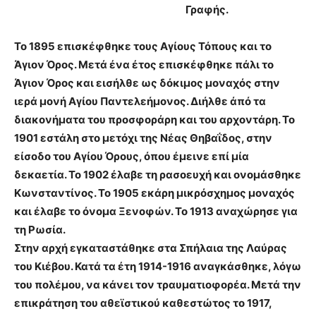
Γραφής.
Το 1895 επισκέφθηκε τους Αγίους Τόπους και το
Άγιον Όρος. Μετά ένα έτος επισκέφθηκε πάλι το
Άγιον Όρος και εισήλθε ως δόκιμος μοναχός στην
ιερά μονή Αγίου Παντελεήμονος. Διήλθε άπό τα
διακονήματα του προσφοράρη και του αρχοντάρη. Το
1901 εστάλη στο μετόχι της Νέας Θηβαΐδος, στην
είσοδο του Αγίου Όρους, όπου έμεινε επί μία
δεκαετία. Το 1902 έλαβε τη ρασοευχή και ονομάσθηκε
Κωνσταντίνος. Το 1905 εκάρη μικρόσχημος μοναχός
και έλαβε το όνομα Ξενοφών. Το 1913 αναχώρησε για
τη Ρωσία.
Στην αρχή εγκαταστάθηκε στα Σπήλαια της Λαύρας
του Κιέβου. Κατά τα έτη 1914-1916 αναγκάσθηκε, λόγω
του πολέμου, να κάνει τον τραυματιοφορέα. Μετά την
επικράτηση του αθεϊστικού καθεστώτος το 1917,