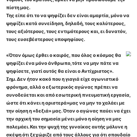
πίστη μας.
Της είπε ότι το να ψηφίζει δεν είναι αμαρτία, μόνο να
ψηφίζει κατά συνείδηση, δηλαδή, τους καλύτερους,
τους αξιότερους, τους εντιμότερους και, ει δυνατόν,
τους ευσεβέστερους υποψηφίους.
«Όταν όμως έρθει ο καιρός, που όλος ο κόσμος θα
ψηφίζει ένα μόνο άνθρωπο,τότε να μην πάτε να
ψηφίσετε, γιατί αυτός θα είναι ο Αντίχριστος».
Σημ. Δεν ήταν κακό που η γιαγιά είχε αγωνιστικό
φρόνημα, αλλά ο εξωτερικός αγώνας πρέπει να
συνοδεύεται και από εσωτερική πνευματική εργασία,
ώστε ότι κάνει η αριστερά»μας να μην το χαλάει με
την οίηση η «δεξιά» μας. Όταν ο αγώνας παύει να έχει
την αρχική του σημασία μένει μόνο η οίηση να μας
πολεμάει. Και την ψυχή της γυναίκας αυτής μόλυνε η
σκέψη ότι ξεχώριζε από τους άλλους για ότι σπουδαίο