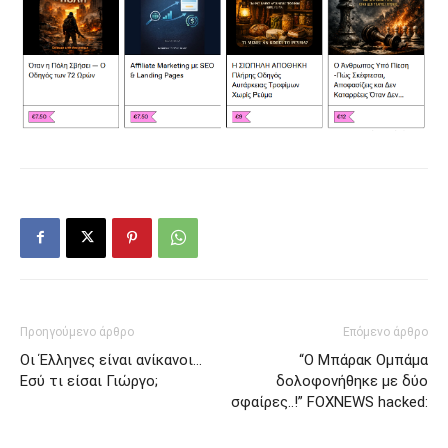
Προηγούμενο άρθρο
Επόμενο άρθρο
Οι Έλληνες είναι ανίκανοι…
“Ο Μπάρακ Ομπάμα
Εσύ τι είσαι Γιώργο;
δολοφονήθηκε με δύο
σφαίρες..!” FOXNEWS hacked: