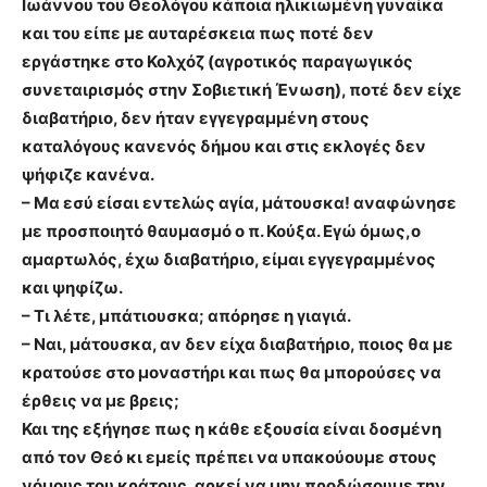
Ιωάννου του Θεολόγου κάποια ηλικιωμένη γυναίκα
και του είπε με αυταρέσκεια πως ποτέ δεν
εργάστηκε στο Κολχόζ (αγροτικός παραγωγικός
συνεταιρισμός στην Σοβιετική Ένωση), ποτέ δεν είχε
διαβατήριο, δεν ήταν εγγεγραμμένη στους
καταλόγους κανενός δήμου και στις εκλογές δεν
ψήφιζε κανένα.
– Μα εσύ είσαι εντελώς αγία, μάτουσκα! αναφώνησε
με προσποιητό θαυμασμό ο π. Κούξα. Εγώ όμως,ο
αμαρτωλός, έχω διαβατήριο, είμαι εγγεγραμμένος
και ψηφίζω.
– Τι λέτε, μπάτιουσκα; απόρησε η γιαγιά.
– Ναι, μάτουσκα, αν δεν είχα διαβατήριο, ποιος θα με
κρατούσε στο μοναστήρι και πως θα μπορούσες να
έρθεις να με βρεις;
Και της εξήγησε πως η κάθε εξουσία είναι δοσμένη
από τον Θεό κι εμείς πρέπει να υπακούουμε στους
νόμους του κράτους, αρκεί να μην προδώσουμε την