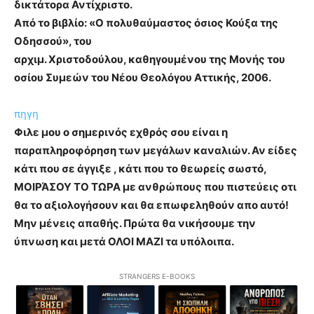
δικτάτορα Αντίχριστο.
Aπό το βιβλίο: «Ο πολυθαύμαστος όσιος Κούξα της
Οδησσού», του
αρχιμ. Χριστοδούλου, καθηγουμένου της Μονής του
οσίου Συμεών του Νέου Θεολόγου Αττικής, 2006.
πηγη
Φιλε μου ο σημερινός εχθρός σου είναι η
παραπληροφόρηση των μεγάλων καναλιών. Αν είδες
κάτι που σε άγγιξε , κάτι που το θεωρείς σωστό,
ΜΟΙΡΆΣΟΥ ΤΟ ΤΩΡΑ με ανθρώπους που πιστεύεις οτι
θα το αξιολογήσουν και θα επωφεληθούν απο αυτό!
Μην μένεις απαθής. Πρώτα θα νικήσουμε την
ύπνωση και μετά ΟΛΟΙ ΜΑΖΙ τα υπόλοιπα.
STRANGERS E-BOOKS