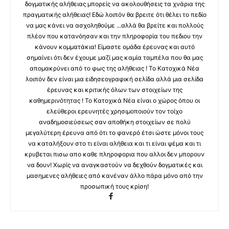
δογματικής αλήθειας μπορείς να ακολουθήσεις τα χνάρια της
πραγματικής αλήθειας! Εδώ λοιπόν θα βρειτε ότι θέλει το πεδίο
να μας κάνει να ασχοληθούμε ...αλλά θα βρείτε και πολλούς
πλέον που κατανόησαν και την πληροφορία του πεδιου την
κάνουν κομματάκια! Είμαστε ομάδα έρευνας και αυτό
σημαίνει ότι δεν έχουμε μαζί μας καμία ταμπέλα που θα μας
απομακρύνει από το φως της αλήθειας ! Το Κατοχικά Νέα
λοιπόν δεν είναι μια ειδησεογραφική σελίδα αλλά μια σελίδα
έρευνας και κριτικής όλων των στοιχείων της
καθημερινότητας ! Το Κατοχικά Νέα είναι ο χώρος όπου οι
ελεύθεροι ερευνητές χρησιμοποιούν τον τοίχο
αναδημοσιεύσεως σαν αποθήκη στοιχείων σε πολύ
μεγαλύτερη έρευνα από ότι το φανερό έτσι ώστε μόνοι τους
να καταλήξουν στο τι είναι αλήθεια και τι είναι ψέμα και τι
κρυβεται πισω απο καθε πληροφορια που αλλοι δεν μπορουν
να δουν! Χωρίς να αναγκαστούν να δεχθούν δογματικές και
μασημενες αλήθειες από κανέναν άλλο πάρα μόνο από την
προσωπική τους κρίση!