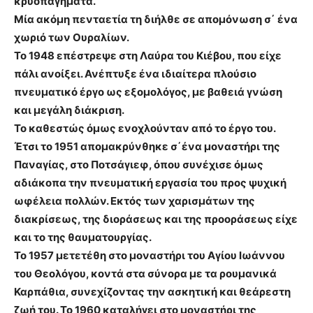
κρυοπαγήματα.
Μία ακόμη πενταετία τη διήλθε σε απομόνωση σ΄ ένα
χωριό των Ουραλίων.
Το 1948 επέστρεψε στη Λαύρα του Κιέβου, που είχε
πάλι ανοίξει. Ανέπτυξε ένα ιδιαίτερα πλούσιο
πνευματικό έργο ως εξομολόγος, με βαθειά γνώση
και μεγάλη διάκριση.
Το καθεστώς όμως ενοχλούνταν από το έργο του.
Έτσι το 1951 απομακρύνθηκε σ΄ένα μοναστήρι της
Παναγίας, στο Ποτσάγιεφ, όπου συνέχισε όμως
αδιάκοπα την πνευματική εργασία του προς ψυχική
ωφέλεια πολλών. Εκτός των χαρισμάτων της
διακρίσεως, της διοράσεως και της προοράσεως είχε
και το της θαυματουργίας.
Το 1957 μετετέθη στο μοναστήρι του Αγίου Ιωάννου
του Θεολόγου, κοντά στα σύνορα με τα ρουμανικά
Καρπάθια, συνεχίζοντας την ασκητική και θεάρεστη
ζωή του. Το 1960 καταλήγει στο μοναστήρι της