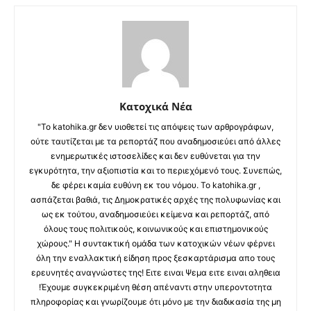
Κατοχικά Νέα
"Το katohika.gr δεν υιοθετεί τις απόψεις των αρθρογράφων,
ούτε ταυτίζεται με τα ρεπορτάζ που αναδημοσιεύει από άλλες
ενημερωτικές ιστοσελίδες και δεν ευθύνεται για την
εγκυρότητα, την αξιοπιστία και το περιεχόμενό τους. Συνεπώς,
δε φέρει καμία ευθύνη εκ του νόμου. Το katohika.gr ,
ασπάζεται βαθιά, τις Δημοκρατικές αρχές της πολυφωνίας και
ως εκ τούτου, αναδημοσιεύει κείμενα και ρεπορτάζ, από
όλους τους πολιτικούς, κοινωνικούς και επιστημονικούς
χώρους." Η συντακτική ομάδα των κατοχικών νέων φέρνει
όλη την εναλλακτική είδηση προς ξεσκαρτάρισμα απο τους
ερευνητές αναγνώστες της! Ειτε ειναι Ψεμα ειτε ειναι αληθεια
!Έχουμε συγκεκριμένη θέση απέναντι στην υπεροντοτητα
πληροφορίας και γνωρίζουμε ότι μόνο με την διαδικασία της μη