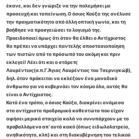
έκανε, και δεν γνώριζε να την πολεμήσει με
προσευχή και ταπείνωση. Ο όσιος Κούξα της ανέλυσε
την πραγματικότητα από άλλη οπτική γωνία, και τη
βοήθησε να προσγειώσει το λογισμό της.
Προειδοποιεί όμως ότι όταν θα έλθει ο Αντίχριστος
θα πρέπει να υπάρχει παντελής αποστασιοποίηση
των πιστών από το πρόσωπό του ακόμη και πριν
εκλεγεί! Λέει ότι και ο στάρετς
Λαυρέντιος(σ.π.Γ.Άγιος Λαυρέντιος του Τσερνιγκώβ),
δηλ. όταν πρόκειται να εκλέξουν ένα μοναδικό
άνθρωπο για να κυβερνάει τον κόσμο όλο, αυτός θα
είναι ο Αντίχριστος.
Κατά ένα τρόπο, ο όσιος Κούξα, διακρίνει ανάμεσα
στα αντίχριστα προδρομικά καθεστώτα που είχαν
αφήσει μερικά στοιχεία καλά να συνυπάρχουν με το
προβαλλόμενο απ’ αυτά κακό (όπως ειδωλολατρεία,
ανηθικότητα, κλπ) και στη διακυβέρνηση του τελικού