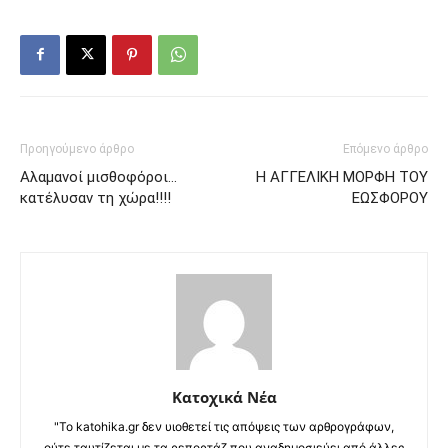
Προηγούμενο άρθρο
Επόμενο άρθρο
Αλαμανοί μισθοφόροι…
Η ΑΓΓΕΛΙΚΗ ΜΟΡΦΗ ΤΟΥ
κατέλυσαν τη χώρα!!!!
ΕΩΣΦΟΡΟΥ
Κατοχικά Νέα
"Το katohika.gr δεν υιοθετεί τις απόψεις των αρθρογράφων,
ούτε ταυτίζεται με τα ρεπορτάζ που αναδημοσιεύει από άλλες