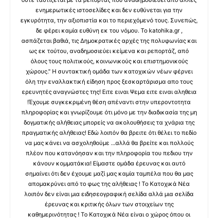
ενημερωτικές ιστοσελίδες και δεν ευθύνεται για την
εγκυρότητα, την αξιοπιστία και το περιεχόμενό τους. Συνεπώς,
δε φέρει καμία ευθύνη εκ του νόμου. Το katohika.gr ,
ασπάζεται βαθιά, τις Δημοκρατικές αρχές της πολυφωνίας και
ως εκ τούτου, αναδημοσιεύει κείμενα και ρεπορτάζ, από
όλους τους πολιτικούς, κοινωνικούς και επιστημονικούς
χώρους." Η συντακτική ομάδα των κατοχικών νέων φέρνει
όλη την εναλλακτική είδηση προς ξεσκαρτάρισμα απο τους
ερευνητές αναγνώστες της! Ειτε ειναι Ψεμα ειτε ειναι αληθεια
!Έχουμε συγκεκριμένη θέση απέναντι στην υπεροντοτητα
πληροφορίας και γνωρίζουμε ότι μόνο με την διαδικασία της μη
δογματικής αλήθειας μπορείς να ακολουθήσεις τα χνάρια της
πραγματικής αλήθειας! Εδώ λοιπόν θα βρειτε ότι θέλει το πεδίο
να μας κάνει να ασχοληθούμε ...αλλά θα βρείτε και πολλούς
πλέον που κατανόησαν και την πληροφορία του πεδιου την
κάνουν κομματάκια! Είμαστε ομάδα έρευνας και αυτό
σημαίνει ότι δεν έχουμε μαζί μας καμία ταμπέλα που θα μας
απομακρύνει από το φως της αλήθειας ! Το Κατοχικά Νέα
λοιπόν δεν είναι μια ειδησεογραφική σελίδα αλλά μια σελίδα
έρευνας και κριτικής όλων των στοιχείων της
καθημερινότητας ! Το Κατοχικά Νέα είναι ο χώρος όπου οι