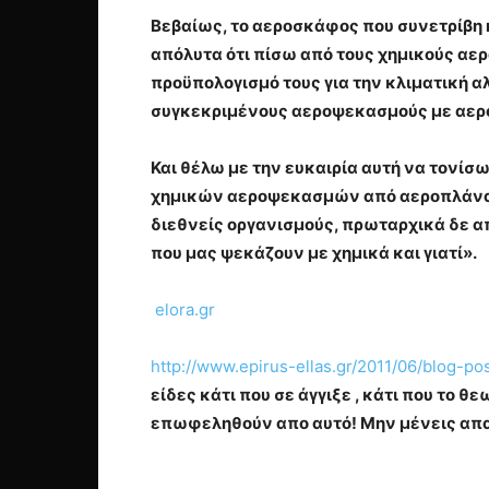
Βεβαίως, το αεροσκάφος που συνετρίβη 
απόλυτα ότι πίσω από τους χημικούς αε
προϋπολογισμό τους για την κλιματική α
συγκεκριμένους αεροψεκασμούς με αερ
Και θέλω με την ευκαιρία αυτή να τονίσ
χημικών αεροψεκασμών από αεροπλάνα ά
διεθνείς οργανισμούς, πρωταρχικά δε α
που μας ψεκάζουν με χημικά και γιατί».
elora.gr
http://www.epirus-ellas.gr/2011/06/blog-po
είδες κάτι που σε άγγιξε , κάτι που το
επωφεληθούν απο αυτό! Μην μένεις απαθ