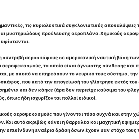
ημαντικές, τις κυριολεκτικά συγκλονιστικές αποκαλύψεις 
και μυστηριώδους προέλευσης αεροπλάνα. Χημικούς αεροψ
 υφίστανται.
 συντριβή αεροσκάφους σε αμερικανική ναυτική βάση των Η
 αεροψεκασμούς, τα οποία είναι άγνωστης σύνθεσης και πι
, με σκοπό να επηρεάσουν το νευρικό τους σύστημα, την ψ
οσκάφος, που κατά την απογείωσή του γλίστρησε εκτός του
σημένια και δεν κάηκε (άρα δεν περιείχε καύσιμα του φλε
, όπως ήδη ισχυρίζονται πολλοί ειδικοί.
μικούς αεροψεκασμούς που γίνονται τόσο συχνά και στην χ
ν. Και αυτό ακριβώς κάνει η θαρραλέα και μαχητική εφημερ
ν επικίνδυνη εναέρια δράση όσων έχουν σαν στόχο τους τ