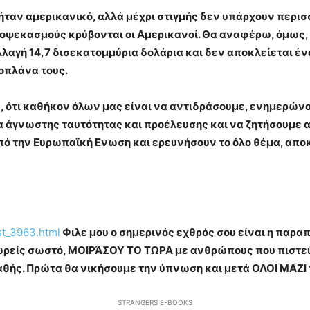
ήταν αμερικανικό, αλλά μέχρι στιγμής δεν υπάρχουν περι
ροψεκασμούς κρύβονται οι Αμερικανοί. Θα αναφέρω, όμως, 
λλαγή 14,7 δισεκατομμύρια δολάρια και δεν αποκλείεται ένα
οπλάνα τους.
ω, ότι καθήκον όλων μας είναι να αντιδράσουμε, ενημερών
γνωστης ταυτότητας και προέλευσης και να ζητήσουμε απ
πό την Ευρωπαϊκή Ενωση και ερευνήσουν το όλο θέμα, απο
st_3963.html
Φιλε μου ο σημερινός εχθρός σου είναι η παρ
 θεωρείς σωστό, ΜΟΙΡΆΣΟΥ ΤΟ ΤΩΡΑ με ανθρώπους που πιστεύ
ής. Πρώτα θα νικήσουμε την ύπνωση και μετά ΟΛΟΙ ΜΑΖΙ 
STRANGERS E-BOOKS