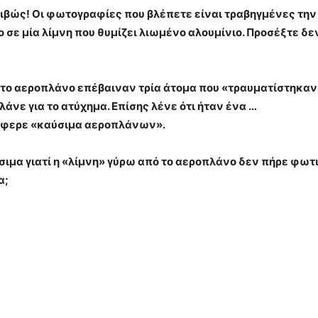
ιβώς! Οι φωτογραφίες που βλέπετε είναι τραβηγμένες την
 σε μία λίμνη που θυμίζει λιωμένο αλουμίνιο. Προσέξτε δε
ο αεροπλάνο επέβαιναν τρία άτομα που «τραυματίστηκαν 
λάνε για το ατύχημα. Επίσης λένε ότι ήταν ένα …
τέφερε «καύσιμα αεροπλάνων».
μα γιατί η «λίμνη» γύρω από το αεροπλάνο δεν πήρε φωτι
α;