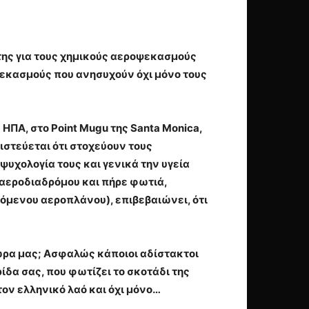
της για τους χημικούς αεροψεκασμούς
εκασμούς που ανησυχούν όχι μόνο τους
ΠΑ, στο Point Mugu της Santa Monica,
στεύεται ότι στοχεύουν τους
υχολογία τους και γενικά την υγεία
 αεροδιαδρόμου και πήρε φωτιά,
γόμενου αεροπλάνου), επιβεβαιώνει, ότι
ώρα μας; Ασφαλώς κάποιοι αδίστακτοι
ίδα σας, που φωτίζει το σκοτάδι της
ον ελληνικό λαό και όχι μόνο…