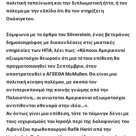
πολιτική ταπείνωση και την διπλωματική ήττα, ή τον
πόλεμο με την ελπίδα ότι θα τον στηρίξει η
Ουάσιγκτον.
Σύμφωνα με το άρθρο του Silverstein, ένας βετεράνος
δημοσιογράφος με διασυνδέσεις στις μυστικές
υπηρεσίες των ΗΠΑ, λέει πως: «Κάποιοι Αμερικανοί
αξιωματούχοι θεωρούν ότι μια τέτοια επίθεση θα
πραγματοποιηθεί τον Σεπτέμβριο, όταν
αποστρατευθεί ο ΑΓΕΕΘΑ McMullen. Θα είναι μια
πολιτική κίνηση πολέμου, με σκοπό τον
αντιπερισπασμό της κοινής γνώμης από την
Παλαιστίνη… οι ανώτατοι Αμερικανοί αξιωματούχοι
αντιτίθενται σθεναρά στην ιδέα…».
Αν όντως γίνει μια επίθεση, τότε το τάιμινγκ δένει με
τους ισχυρισμούς του Ισραήλ περί της δολοφονίας του
Λιβανέζου πρωθυπουργού Rafik Hariri από την