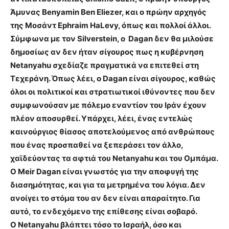
Άμυνας Benyamin Ben Eliezer, και ο πρώην αρχηγός
της Μοσάντ Ephraim HaLevy, όπως και πολλοί άλλοι.
Σύμφωνα με τον Silverstein, ο Dagan δεν θα μιλούσε
δημοσίως αν δεν ήταν σίγουρος πως η κυβέρνηση
Netanyahu σχεδίαζε πραγματικά να επιτεθεί στη
Τεχεράνη. Όπως λέει, ο Dagan είναι σίγουρος, καθώς
όλοι οι πολιτικοί και στρατιωτικοί ιθύνοντες που δεν
συμφωνούσαν με πόλεμο εναντίον του Ιράν έχουν
πλέον αποσυρθεί. Υπάρχει, λέει, ένας εντελώς
καινούργιος θίασος αποτελούμενος από ανθρώπους
που ένας προσπαθεί να ξεπεράσει τον άλλο,
χαϊδεύοντας τα αφτιά του Netanyahu και του Ομπάμα.
Ο Meir Dagan είναι γνωστός για την αποφυγή της
διασημότητας, και για τα μετρημένα του λόγια. Δεν
ανοίγει το στόμα του αν δεν είναι απαραίτητο. Για
αυτό, το ενδεχόμενο της επίθεσης είναι σοβαρό.
Ο Netanyahu βλάπτει τόσο το Ισραήλ, όσο και