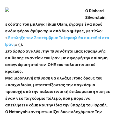
Ο Richard
Silverstein,
εκδότης του μπλογκ Tikun Olam, έγραψε ένα πολύ
ενδιαφέρον άρθρο πριν από δυο ημέρες, με τίτλο:
«
Έκπληξη τον Σεπτέμβριο: Το Ισραήλ θα επιτεθεί στο
Ιράν;
» ( ).
Στο άρθρο αναλύει την πιθανότητα μιας ισραηλινής
επίθεσης εναντίον του Ιράν, με αφορμή την επίσημη
αναγνώριση από τον ΟΗΕ του παλαιστινιακού
κράτους.
Μια ισραηλινή επίθεση θα αλλάξει τους όρους του
«παιχνιδιού», μετατοπίζοντας την παγκόσμια
προσοχή από την παλαιστινιακή διπλωματική νίκη σε
έναν νέο παγκόσμιο πόλεμο, που μπορεί να
απειλήσει ακόμη και την ίδια την ύπαρξη του Ισραήλ.
Ο Netanyahu αντιμετωπίζει δυο ενδεχόμενα: Την