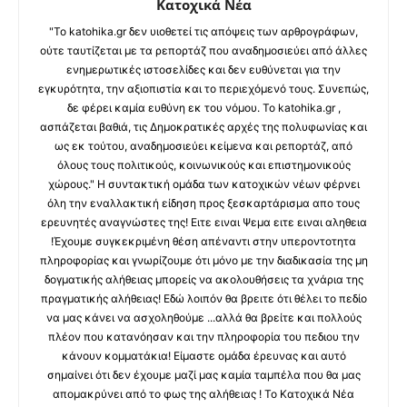
Κατοχικά Νέα
"Το katohika.gr δεν υιοθετεί τις απόψεις των αρθρογράφων,
ούτε ταυτίζεται με τα ρεπορτάζ που αναδημοσιεύει από άλλες
ενημερωτικές ιστοσελίδες και δεν ευθύνεται για την
εγκυρότητα, την αξιοπιστία και το περιεχόμενό τους. Συνεπώς,
δε φέρει καμία ευθύνη εκ του νόμου. Το katohika.gr ,
ασπάζεται βαθιά, τις Δημοκρατικές αρχές της πολυφωνίας και
ως εκ τούτου, αναδημοσιεύει κείμενα και ρεπορτάζ, από
όλους τους πολιτικούς, κοινωνικούς και επιστημονικούς
χώρους." Η συντακτική ομάδα των κατοχικών νέων φέρνει
όλη την εναλλακτική είδηση προς ξεσκαρτάρισμα απο τους
ερευνητές αναγνώστες της! Ειτε ειναι Ψεμα ειτε ειναι αληθεια
!Έχουμε συγκεκριμένη θέση απέναντι στην υπεροντοτητα
πληροφορίας και γνωρίζουμε ότι μόνο με την διαδικασία της μη
δογματικής αλήθειας μπορείς να ακολουθήσεις τα χνάρια της
πραγματικής αλήθειας! Εδώ λοιπόν θα βρειτε ότι θέλει το πεδίο
να μας κάνει να ασχοληθούμε ...αλλά θα βρείτε και πολλούς
πλέον που κατανόησαν και την πληροφορία του πεδιου την
κάνουν κομματάκια! Είμαστε ομάδα έρευνας και αυτό
σημαίνει ότι δεν έχουμε μαζί μας καμία ταμπέλα που θα μας
απομακρύνει από το φως της αλήθειας ! Το Κατοχικά Νέα