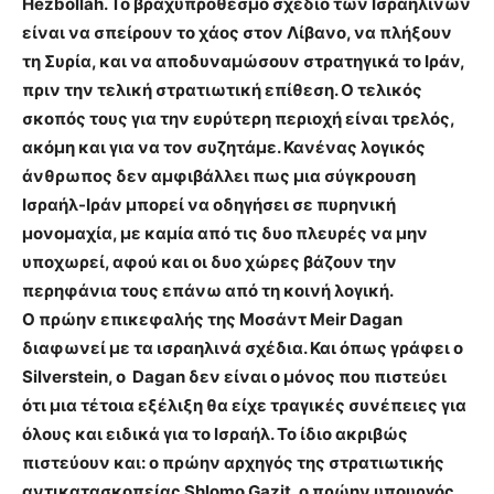
Hezbollah. Το βραχυπρόθεσμο σχέδιο των Ισραηλινών
είναι να σπείρουν το χάος στον Λίβανο, να πλήξουν
τη Συρία, και να αποδυναμώσουν στρατηγικά το Ιράν,
πριν την τελική στρατιωτική επίθεση. Ο τελικός
σκοπός τους για την ευρύτερη περιοχή είναι τρελός,
ακόμη και για να τον συζητάμε.
Κανένας λογικός
άνθρωπος δεν αμφιβάλλει πως μια σύγκρουση
Ισραήλ-Ιράν μπορεί να οδηγήσει σε πυρηνική
μονομαχία, με καμία από τις δυο πλευρές να μην
υποχωρεί, αφού και οι δυο χώρες βάζουν την
περηφάνια τους επάνω από τη κοινή λογική.
Ο πρώην επικεφαλής της Μοσάντ Meir Dagan
διαφωνεί με τα ισραηλινά σχέδια. Και όπως γράφει ο
Silverstein, ο Dagan δεν είναι ο μόνος που πιστεύει
ότι μια τέτοια εξέλιξη θα είχε τραγικές συνέπειες για
όλους και ειδικά για το Ισραήλ. Το ίδιο ακριβώς
πιστεύουν και: ο πρώην αρχηγός της στρατιωτικής
αντικατασκοπείας Shlomo Gazit, ο πρώην υπουργός