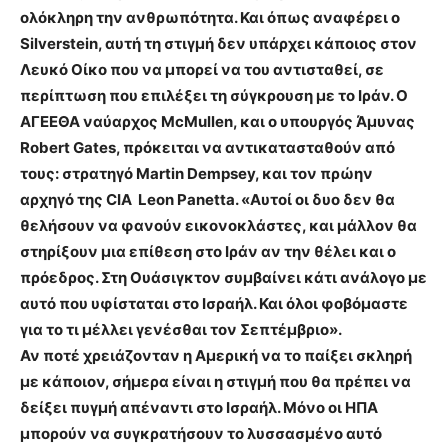
ολόκληρη την ανθρωπότητα. Και όπως αναφέρει ο
Silverstein, αυτή τη στιγμή δεν υπάρχει κάποιος στον
Λευκό Οίκο που να μπορεί να του αντισταθεί, σε
περίπτωση που επιλέξει τη σύγκρουση με το Ιράν. Ο
ΑΓΕΕΘΑ ναύαρχος McMullen, και ο υπουργός Άμυνας
Robert Gates, πρόκειται να αντικατασταθούν από
τους: στρατηγό Martin Dempsey, και τον πρώην
αρχηγό της CIA Leon Panetta. «Αυτοί οι δυο δεν θα
θελήσουν να φανούν εικονοκλάστες, και μάλλον θα
στηρίξουν μια επίθεση στο Ιράν αν την θέλει και ο
πρόεδρος. Στη Ουάσιγκτον συμβαίνει κάτι ανάλογο με
αυτό που υφίσταται στο Ισραήλ. Και όλοι φοβόμαστε
για το τι μέλλει γενέσθαι τον Σεπτέμβριο».
Αν ποτέ χρειάζονταν η Αμερική να το παίξει σκληρή
με κάποιον, σήμερα είναι η στιγμή που θα πρέπει να
δείξει πυγμή απέναντι στο Ισραήλ. Μόνο οι ΗΠΑ
μπορούν να συγκρατήσουν το λυσσασμένο αυτό