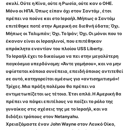
σκυλί. Ούτε η Κίνα, ούτε η Ρωσία, ούτε καν ο ΟΗΕ.
Μόνο οι ΗΠΑ. Όπως είπαν όχι στον Σαντάμ , έτσι
πρέπει να πούνε και στο Ισραήλ. Μήπως ο Σαντάμ
επιτέθηκε ποτέ στην Αμερική σε διεθνή ύδατα; Όχι.
Μήπως οι Ταλιμπάν; Όχι. Το Ιράν; Όχι. Οι μόνοι που το
έκαναν είναι οι Ισραηλινοί, που επιτέθηκαν
απρόκλητα εναντίον του πλοίου USS Liberty.
Το Ισραήλ έχει το δικαίωμα να πει στην μεγαλύτερη
παγκόσμια υπερδύναμη: «Άντε γαμήσου», και να μην
υφίσταται κάποια συνέπεια, επειδή όποιος αντιτεθεί
σε αυτό, κατηγορείται αμέσως για «αντισημιτισμό»!
Τρίχες. Μια πράξη πολέμου θα πρέπει να
αντιμετωπίζεται ως τέτοια. Έτσι απλά
.
Η Αμερική θα
πρέπει να πάψει επιτέλους να παίζει το ρόλο της
γυναίκας στις σχέσεις της με το Ισραήλ, και να
διδάξει τρόπους στον Netanyahu.
Χρειαζόμαστε έναν John Wayne στον Λευκό Οίκο,