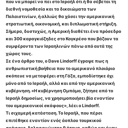
που να μπορεί να πει στο Ισραήλ ότι ή θα σέβεται τη
διεθνή νομοθεσία και τα δικαιώματα των
Παλαιστινίων, ή αλλιώς θα χάσει την αμερικανική
στρατιωτική, οικονομική, και διπλωματική στήριξη.
Σήμερα, δυστυχώς, η Αμερική διαθέτει ένα πρόσεδρο
και 300 καραγκιόζηδες στο Κογκρέσο που βάζουν τα
συμφέροντα των Ισραηλινών πάνω από αυτά της
χώρας τους.
Σε ένα άρθρο του, ο Dave Lindorff έγραψε πως η
ανθρωπιστική βοήθεια που το αμερικανό πλοιάριο
σκόπευε να μεταφέρει στη Γάζα, εμποδίστηκε όχι
μόνο από το Ισραήλ, αλλά και από την αμερικανική
κυβέρνηση. «Η κυβέρνηση Ομπάμα, ζήτησε από το
Ισραήλ δημοσίως, να χρησιμοποιήσει βία εναντίον
του αμερικανικοί σκάφους», λέει ο Lindorff.
Τι σιχαμερή κατάσταση. Το Ισραήλ, που πέρσι
επιτέθηκε εναντίον ενός άοπλου τουρκικού
σκάφους, δολοφονώντας 9 άτομα, καθώς και έναν