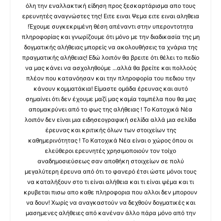
όλη την εναλλακτική είδηση προς ξεσκαρτάρισμα απο τους
ερευνητές αναγνώστες της! Ειτε ειναι Ψεμα ειτε ειναι αληθεια
!Έχουμε συγκεκριμένη θέση απέναντι στην υπεροντοτητα
πληροφορίας και γνωρίζουμε ότι μόνο με την διαδικασία της μη
δογματικής αλήθειας μπορείς να ακολουθήσεις τα χνάρια της
πραγματικής αλήθειας! Εδώ λοιπόν θα βρειτε ότι θέλει το πεδίο
να μας κάνει να ασχοληθούμε ...αλλά θα βρείτε και πολλούς
πλέον που κατανόησαν και την πληροφορία του πεδιου την
κάνουν κομματάκια! Είμαστε ομάδα έρευνας και αυτό
σημαίνει ότι δεν έχουμε μαζί μας καμία ταμπέλα που θα μας
απομακρύνει από το φως της αλήθειας ! Το Κατοχικά Νέα
λοιπόν δεν είναι μια ειδησεογραφική σελίδα αλλά μια σελίδα
έρευνας και κριτικής όλων των στοιχείων της
καθημερινότητας ! Το Κατοχικά Νέα είναι ο χώρος όπου οι
ελεύθεροι ερευνητές χρησιμοποιούν τον τοίχο
αναδημοσιεύσεως σαν αποθήκη στοιχείων σε πολύ
μεγαλύτερη έρευνα από ότι το φανερό έτσι ώστε μόνοι τους
να καταλήξουν στο τι είναι αλήθεια και τι είναι ψέμα και τι
κρυβεται πισω απο καθε πληροφορια που αλλοι δεν μπορουν
να δουν! Χωρίς να αναγκαστούν να δεχθούν δογματικές και
μασημενες αλήθειες από κανέναν άλλο πάρα μόνο από την