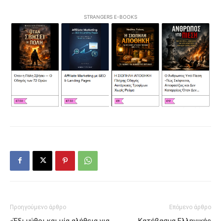
STRANGERS E-BOOKS
Προηγούμενο άρθρο
Επόμενο άρθρο
«Έξι μύθοι και μία αλήθεια για
Κατέβασμα Ελληνικής