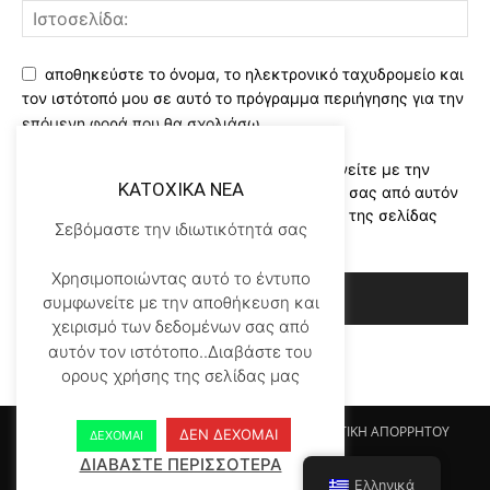
αποθηκεύστε το όνομα, το ηλεκτρονικό ταχυδρομείο και
τον ιστότοπό μου σε αυτό το πρόγραμμα περιήγησης για την
επόμενη φορά που θα σχολιάσω.
Χρησιμοποιώντας αυτό το έντυπο συμφωνείτε με την
KATOXIKA NEA
αποθήκευση και χειρισμό των δεδομένων σας από αυτόν
τον ιστότοπο..Διαβάστε του ορους χρήσης της σελίδας
Σεβόμαστε την ιδιωτικότητά σας
μας
*
Χρησιμοποιώντας αυτό το έντυπο
συμφωνείτε με την αποθήκευση και
χειρισμό των δεδομένων σας από
αυτόν τον ιστότοπο..Διαβάστε του
ορους χρήσης της σελίδας μας
Αρχικη KATOHIKA NEA
Login
Register
ΠΟΛΙΤΙΚΗ ΑΠΟΡΡΗΤΟΥ
ΔΕΝ ΔΕΧΟΜΑΙ
ΔΕΧΟΜΑΙ
ΟΡΟΙ ΧΡΗΣΗΣ
ΕΠΙΚΟΙΝΩΝΙΑ
ΔΙΑΒΑΣΤΕ ΠΕΡΙΣΣΟΤΕΡΑ
Ελληνικά