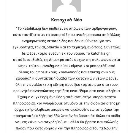
Κατοχικά Νέα
"Το katohika.gr δεν υιοθετεί τις απόψεις των αρθρογράφων,
ούτε ταυτίζεται με τα ρεπορτάζ που αναδημοσιεύει από άλλες
ενημερωτικές ιστοσελίδες και δεν ευθύνεται για την
εγκυρότητα, την αξιοπιστία και το περιεχόμενό τους. Συνεπώς,
δε φέρει καμία ευθύνη εκ του νόμου. Το katohika.gr ,
ασπάζεται βαθιά, τις Δημοκρατικές αρχές της πολυφωνίας και
ως εκ τούτου, αναδημοσιεύει κείμενα και ρεπορτάζ, από
όλους τους πολιτικούς, κοινωνικούς και επιστημονικούς
χώρους." Η συντακτική ομάδα των κατοχικών νέων φέρνει
όλη την εναλλακτική είδηση προς ξεσκαρτάρισμα απο τους
ερευνητές αναγνώστες της! Ειτε ειναι Ψεμα ειτε ειναι αληθεια
!Έχουμε συγκεκριμένη θέση απέναντι στην υπεροντοτητα
πληροφορίας και γνωρίζουμε ότι μόνο με την διαδικασία της μη
δογματικής αλήθειας μπορείς να ακολουθήσεις τα χνάρια της
πραγματικής αλήθειας! Εδώ λοιπόν θα βρειτε ότι θέλει το πεδίο
να μας κάνει να ασχοληθούμε ...αλλά θα βρείτε και πολλούς
πλέον που κατανόησαν και την πληροφορία του πεδιου την