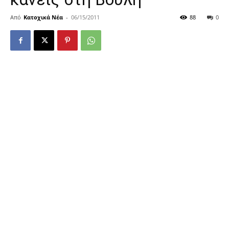
Από
Κατοχικά Νέα
-
06/15/2011
88
0