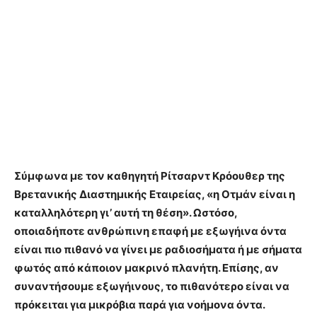
Σύμφωνα με τον καθηγητή Ρίτσαρντ Κρόουθερ της
Βρετανικής Διαστηµικής Εταιρείας, «η Οτµάν είναι η
καταλληλότερη γι’ αυτή τη θέση». Ωστόσο,
οποιαδήποτε ανθρώπινη επαφή µε εξωγήινα όντα
είναι πιο πιθανό να γίνει µε ραδιοσήµατα ή µε σήµατα
φωτός από κάποιον µακρινό πλανήτη. Επίσης, αν
συναντήσουµε εξωγήινους, το πιθανότερο είναι να
πρόκειται για µικρόβια παρά για νοήµονα όντα.