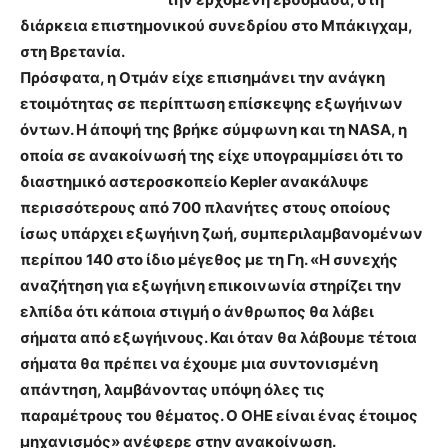
διάρκεια επιστημονικού συνεδρίου στο Μπάκιγχαµ,
στη Βρετανία.
Πρόσφατα, η Οτµάν είχε επισηµάνει την ανάγκη
ετοιµότητας σε περίπτωση επίσκεψης εξωγήινων
όντων. Η άποψή της βρήκε σύμφωνη και τη NASA, η
οποία σε ανακοίνωσή της είχε υπογραμμίσει ότι το
διαστηµικό αστεροσκοπείο Κepler ανακάλυψε
περισσότερους από 700 πλανήτες στους οποίους
ίσως υπάρχει εξωγήινη ζωή, συµπεριλαµβανοµένων
περίπου 140 στο ίδιο µέγεθος µε τη Γη. «Η συνεχής
αναζήτηση για εξωγήινη επικοινωνία στηρίζει την
ελπίδα ότι κάποια στιγµή ο άνθρωπος θα λάβει
σήµατα από εξωγήινους. Και όταν θα λάβουµε τέτοια
σήµατα θα πρέπει να έχουµε µια συντονισµένη
απάντηση, λαµβάνοντας υπόψη όλες τις
παραµέτρους του θέµατος. Ο ΟΗΕ είναι ένας έτοιµος
µηχανισµός» ανέφερε στην ανακοίνωση.