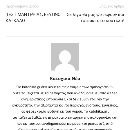
Προηγούμενο άρθρο
Επόμενο άρθρο
ΤΕΣΤ ΜΑΝΤΕΨΙΑΣ, ΕΞΥΠΝΟ
Σε λίγο θα μας φυτέψουν και
ΚΑΙ ΚΑΛΟ
τσιπάκι στο κούτελο!
Κατοχικά Νέα
"Το katohika.gr δεν υιοθετεί τις απόψεις των αρθρογράφων,
ούτε ταυτίζεται με τα ρεπορτάζ που αναδημοσιεύει από άλλες
ενημερωτικές ιστοσελίδες και δεν ευθύνεται για την
εγκυρότητα, την αξιοπιστία και το περιεχόμενό τους. Συνεπώς,
δε φέρει καμία ευθύνη εκ του νόμου. Το katohika.gr ,
ασπάζεται βαθιά, τις Δημοκρατικές αρχές της πολυφωνίας και
ως εκ τούτου, αναδημοσιεύει κείμενα και ρεπορτάζ, από
όλους τους πολιτικούς, κοινωνικούς και επιστημονικούς