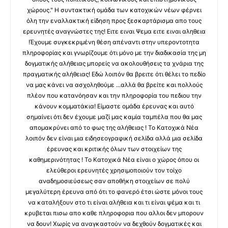
χώρους." Η συντακτική ομάδα των κατοχικών νέων φέρνει
όλη την εναλλακτική είδηση προς ξεσκαρτάρισμα απο τους
ερευνητές αναγνώστες της! Ειτε ειναι Ψεμα ειτε ειναι αληθεια
!Έχουμε συγκεκριμένη θέση απέναντι στην υπεροντοτητα
πληροφορίας και γνωρίζουμε ότι μόνο με την διαδικασία της μη
δογματικής αλήθειας μπορείς να ακολουθήσεις τα χνάρια της
πραγματικής αλήθειας! Εδώ λοιπόν θα βρειτε ότι θέλει το πεδίο
να μας κάνει να ασχοληθούμε ...αλλά θα βρείτε και πολλούς
πλέον που κατανόησαν και την πληροφορία του πεδιου την
κάνουν κομματάκια! Είμαστε ομάδα έρευνας και αυτό
σημαίνει ότι δεν έχουμε μαζί μας καμία ταμπέλα που θα μας
απομακρύνει από το φως της αλήθειας ! Το Κατοχικά Νέα
λοιπόν δεν είναι μια ειδησεογραφική σελίδα αλλά μια σελίδα
έρευνας και κριτικής όλων των στοιχείων της
καθημερινότητας ! Το Κατοχικά Νέα είναι ο χώρος όπου οι
ελεύθεροι ερευνητές χρησιμοποιούν τον τοίχο
αναδημοσιεύσεως σαν αποθήκη στοιχείων σε πολύ
μεγαλύτερη έρευνα από ότι το φανερό έτσι ώστε μόνοι τους
να καταλήξουν στο τι είναι αλήθεια και τι είναι ψέμα και τι
κρυβεται πισω απο καθε πληροφορια που αλλοι δεν μπορουν
να δουν! Χωρίς να αναγκαστούν να δεχθούν δογματικές και