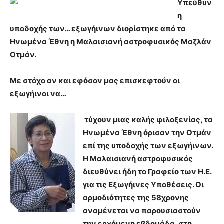
Υπεύθυν
η
υποδοχής των… εξωγήινων διορίστηκε από τα
Ηνωμένα Έθνη η Μαλαισιανή αστροφυσικός Μαζλάν
Οτµάν.
Με στόχο αν και εφόσον μας επισκεφτούν οι
εξωγήινοι να…
τύχουν μιας καλής φιλοξενίας, τα
Ηνωμένα Έθνη όρισαν την Οτμάν
επί της υποδοχής των εξωγήινων.
Η Μαλαισιανή αστροφυσικός
διευθύνει ήδη το Γραφείο των Η.Ε.
για τις Εξωγήινες Υποθέσεις. Οι
αρμοδιότητες της 58χρονης
αναμένεται να παρουσιαστούν
την ερχόμενη εβδομάδα, στη