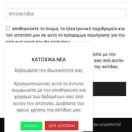
αποθηκεύστε το όνομα, το ηλεκτρονικό ταχυδρομείο και
τον ιστότοπό μου σε αυτό το πρόγραμμα περιήγησης για την
επόμενη φορά που θα σχολιάσω.
Χρησιμοποιώντας αυτό το έντυπο συμφωνείτε με την
KATOXIKA NEA
αποθήκευση και χειρισμό των δεδομένων σας από αυτόν
τον ιστότοπο..Διαβάστε του ορους χρήσης της σελίδας
Σεβόμαστε την ιδιωτικότητά σας
μας
*
Χρησιμοποιώντας αυτό το έντυπο
συμφωνείτε με την αποθήκευση και
χειρισμό των δεδομένων σας από
αυτόν τον ιστότοπο..Διαβάστε του
ορους χρήσης της σελίδας μας
Αρχικη KATOHIKA NEA
Login
Register
ΠΟΛΙΤΙΚΗ ΑΠΟΡΡΗΤΟΥ
ΔΕΝ ΔΕΧΟΜΑΙ
ΔΕΧΟΜΑΙ
ΟΡΟΙ ΧΡΗΣΗΣ
ΕΠΙΚΟΙΝΩΝΙΑ