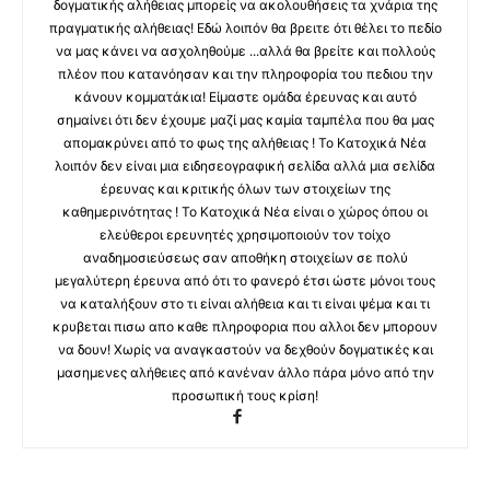
δογματικής αλήθειας μπορείς να ακολουθήσεις τα χνάρια της
πραγματικής αλήθειας! Εδώ λοιπόν θα βρειτε ότι θέλει το πεδίο
να μας κάνει να ασχοληθούμε ...αλλά θα βρείτε και πολλούς
πλέον που κατανόησαν και την πληροφορία του πεδιου την
κάνουν κομματάκια! Είμαστε ομάδα έρευνας και αυτό
σημαίνει ότι δεν έχουμε μαζί μας καμία ταμπέλα που θα μας
απομακρύνει από το φως της αλήθειας ! Το Κατοχικά Νέα
λοιπόν δεν είναι μια ειδησεογραφική σελίδα αλλά μια σελίδα
έρευνας και κριτικής όλων των στοιχείων της
καθημερινότητας ! Το Κατοχικά Νέα είναι ο χώρος όπου οι
ελεύθεροι ερευνητές χρησιμοποιούν τον τοίχο
αναδημοσιεύσεως σαν αποθήκη στοιχείων σε πολύ
μεγαλύτερη έρευνα από ότι το φανερό έτσι ώστε μόνοι τους
να καταλήξουν στο τι είναι αλήθεια και τι είναι ψέμα και τι
κρυβεται πισω απο καθε πληροφορια που αλλοι δεν μπορουν
να δουν! Χωρίς να αναγκαστούν να δεχθούν δογματικές και
μασημενες αλήθειες από κανέναν άλλο πάρα μόνο από την
προσωπική τους κρίση!