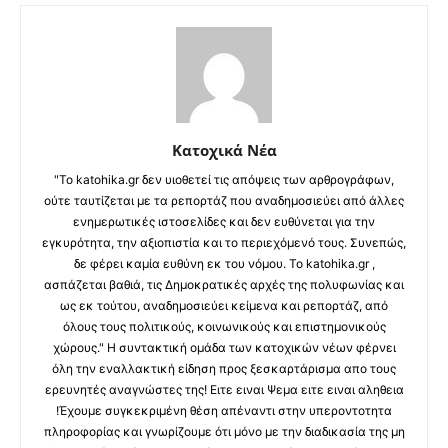
Κατοχικά Νέα
"Το katohika.gr δεν υιοθετεί τις απόψεις των αρθρογράφων,
ούτε ταυτίζεται με τα ρεπορτάζ που αναδημοσιεύει από άλλες
ενημερωτικές ιστοσελίδες και δεν ευθύνεται για την
εγκυρότητα, την αξιοπιστία και το περιεχόμενό τους. Συνεπώς,
δε φέρει καμία ευθύνη εκ του νόμου. Το katohika.gr ,
ασπάζεται βαθιά, τις Δημοκρατικές αρχές της πολυφωνίας και
ως εκ τούτου, αναδημοσιεύει κείμενα και ρεπορτάζ, από
όλους τους πολιτικούς, κοινωνικούς και επιστημονικούς
χώρους." Η συντακτική ομάδα των κατοχικών νέων φέρνει
όλη την εναλλακτική είδηση προς ξεσκαρτάρισμα απο τους
ερευνητές αναγνώστες της! Ειτε ειναι Ψεμα ειτε ειναι αληθεια
!Έχουμε συγκεκριμένη θέση απέναντι στην υπεροντοτητα
πληροφορίας και γνωρίζουμε ότι μόνο με την διαδικασία της μη