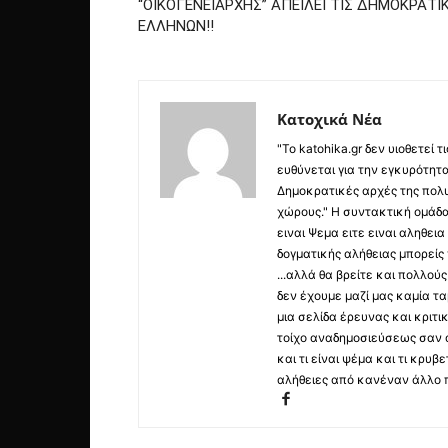
“ΟΙΚΟΓΕΝΕΙΑΡΧΗΣ” ΑΠΕΙΛΕΙ ΤΙΣ ΔΗΜΟΚΡΑΤΙ
ΕΛΛΗΝΩΝ!!
Κατοχικά Νέα
"Το katohika.gr δεν υιοθετεί
ευθύνεται για την εγκυρότητα,
Δημοκρατικές αρχές της πολυ
χώρους." Η συντακτική ομάδ
ειναι Ψεμα ειτε ειναι αληθει
δογματικής αλήθειας μπορείς 
...αλλά θα βρείτε και πολλο
δεν έχουμε μαζί μας καμία τ
μια σελίδα έρευνας και κριτι
τοίχο αναδημοσιεύσεως σαν α
και τι είναι ψέμα και τι κρ
αλήθειες από κανέναν άλλο 