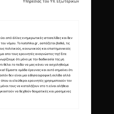
Υπηρεσίας του Υπ. Εξωτερικών
εύει από άλλες ενημερωτικές ιστοσελίδες και δεν
ου νόμου. Το katohika.gr , ασπάζεται βαθιά, τις
υς πολιτικούς, κοινωνικούς και επιστημονικούς
μα απο τους ερευνητές αναγνώστες της! Ειτε
ωρίζουμε ότι μόνο με την διαδικασία της μη
τι θέλει το πεδίο να μας κάνει να ασχοληθούμε
ια! Είμαστε ομάδα έρευνας και αυτό σημαίνει ότι
οιπόν δεν είναι μια ειδησεογραφική σελίδα αλλά
ς όπου οι ελεύθεροι ερευνητές χρησιμοποιούν τον
όνοι τους να καταλήξουν στο τι είναι αλήθεια
ναγκαστούν να δεχθούν δογματικές και μασημενες