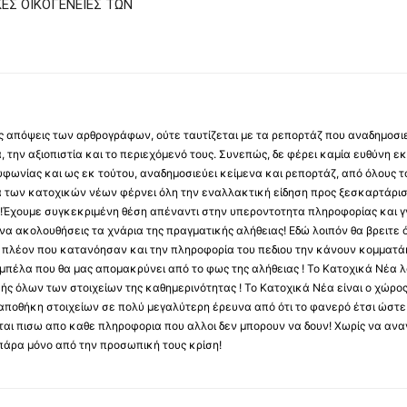
ΚΕΣ ΟΙΚΟΓΕΝΕΙΕΣ ΤΩΝ
 τις απόψεις των αρθρογράφων, ούτε ταυτίζεται με τα ρεπορτάζ που αναδημοσι
 την αξιοπιστία και το περιεχόμενό τους. Συνεπώς, δε φέρει καμία ευθύνη εκ τ
φωνίας και ως εκ τούτου, αναδημοσιεύει κείμενα και ρεπορτάζ, από όλους το
α των κατοχικών νέων φέρνει όλη την εναλλακτική είδηση προς ξεσκαρτάρισ
α !Έχουμε συγκεκριμένη θέση απέναντι στην υπεροντοτητα πληροφορίας και γν
να ακολουθήσεις τα χνάρια της πραγματικής αλήθειας! Εδώ λοιπόν θα βρειτε ό
ύς πλέον που κατανόησαν και την πληροφορία του πεδιου την κάνουν κομματάκ
αμπέλα που θα μας απομακρύνει από το φως της αλήθειας ! Το Κατοχικά Νέα λ
κής όλων των στοιχείων της καθημερινότητας ! Το Κατοχικά Νέα είναι ο χώρο
ποθήκη στοιχείων σε πολύ μεγαλύτερη έρευνα από ότι το φανερό έτσι ώστε μ
υβεται πισω απο καθε πληροφορια που αλλοι δεν μπορουν να δουν! Χωρίς να α
πάρα μόνο από την προσωπική τους κρίση!