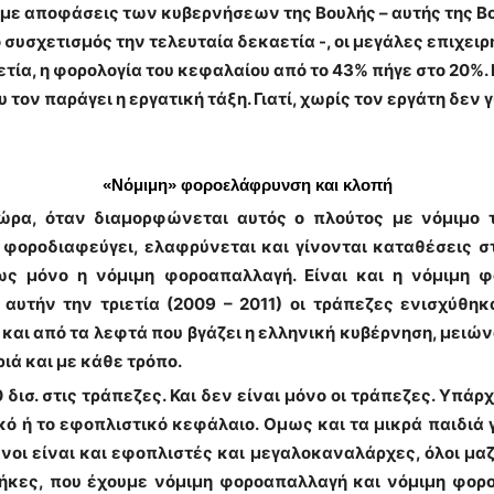
, με αποφάσεις των κυβερνήσεων της Βουλής – αυτής της Β
 συσχετισμός την τελευταία δεκαετία -, οι μεγάλες επιχει
ετία, η φορολογία του κεφαλαίου από το 43% πήγε στο 20%. Ε
 τον παράγει η εργατική τάξη. Γιατί, χωρίς τον εργάτη δεν 
«Νόμιμη» φοροελάφρυνση και κλοπή
 ώρα, όταν διαμορφώνεται αυτός ο πλούτος με νόμιμο τ
φοροδιαφεύγει, ελαφρύνεται και γίνονται καταθέσεις στη
ως μόνο η νόμιμη φοροαπαλλαγή. Είναι και η νόμιμη φ
 αυτήν την τριετία (2009 – 2011) οι τράπεζες ενισχύθη
και από τα λεφτά που βγάζει η ελληνική κυβέρνηση, μειώ
ιά και με κάθε τρόπο.
ισ. στις τράπεζες. Και δεν είναι μόνο οι τράπεζες. Υπάρχ
κό ή το εφοπλιστικό κεφάλαιο. Ομως και τα μικρά παιδιά
ανοι είναι και εφοπλιστές και μεγαλοκαναλάρχες, όλοι μαζί
νθήκες, που έχουμε νόμιμη φοροαπαλλαγή και νόμιμη φορο