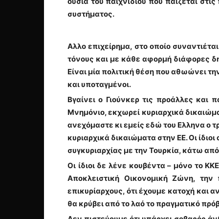
ουσία του παιχνιδιού που παίζεται στις
συστήματος.
Αλλο επιχείρημα, στο οποίο συναντιέτ
τόνους και με κάθε αφορμή διάφορες δη
Είναι μία πολιτική θέση που αθωώνει τη
και υποταγμένοι.
Βγαίνει ο Γιούνκερ τις προάλλες και 
Μνημόνιο, εκχωρεί κυριαρχικά δικαιώματ
ανεχόμαστε κι εμείς εδώ του Ελληνα ο τ
κυριαρχικά δικαιώματα στην ΕΕ. Οι ίδιο
συγκυριαρχίας με την Τουρκία, κάτω απ
Οι ίδιοι δε λένε κουβέντα – μόνο το ΚΚ
Αποκλειστική Οικονομική Ζώνη, την 
επικυρίαρχους, ότι έχουμε κατοχή και α
θα κρύβει από το λαό το πραγματικό πρό
Δεν πιστεύουμε ότι υπάρχει σοβαρός άνθ