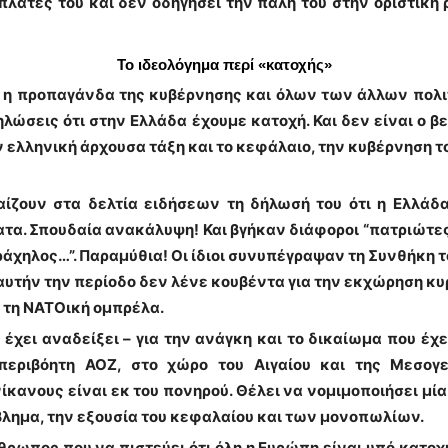
 πλάτες του και δεν οδηγήσει την πάλη του στην οριστικ
Το ιδεολόγημα περί «κατοχής»
αι η προπαγάνδα της κυβέρνησης και όλων των άλλων πολ
λώσεις ότι στην Ελλάδα έχουμε κατοχή. Και δεν είναι ο β
ν ελληνική άρχουσα τάξη και το κεφάλαιο, την κυβέρνηση το
παίζουν στα δελτία ειδήσεων τη δήλωσή του ότι η Ελλά
α. Σπουδαία ανακάλυψη! Και βγήκαν διάφοροι “πατριώτες”, 
ράχηλος…”. Παραμύθια! Οι ίδιοι συνυπέγραψαν τη Συνθήκη 
ι αυτήν την περίοδο δεν λένε κουβέντα για την εκχώρηση 
ό τη ΝΑΤΟική ομπρέλα.
Ε έχει αναδείξει – για την ανάγκη και το δικαίωμα που έχ
περιβόητη ΑΟΖ, στο χώρο του Αιγαίου και της Μεσογεί
νίκανους είναι εκ του πονηρού. Θέλει να νομιμοποιήσει μ
βλημα, την εξουσία του κεφαλαίου και των μονοπωλίων.
ρωπος που να πιστεύει ότι όλη η Ευρώπη είναι υπό κατοχή. 