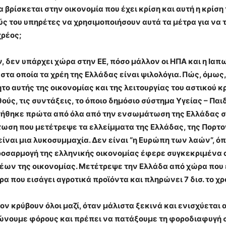
 βρίσκεται στην οικονομία που έχει κρίση και αυτή η κρίσ
ύς του υπηρέτες να χρησιμοποιήσουν αυτά τα μέτρα για να τ
χρέος;
, δεν υπάρχει χώρα στην ΕΕ, πόσο μάλλον οι ΗΠΑ και η Ιαπω
στα οποία τα χρέη της Ελλάδας είναι ψιλολόγια. Πώς, όμως, 
το αυτής της οικονομίας και της λειτουργίας του αστικού 
θούς, τις συντάξεις, το όποιο δημόσιο σύστημα Υγείας – Παι
ήθηκε πρώτα από όλα από την ενσωμάτωση της Ελλάδας στ
ση που μετέτρεψε τα ελλείμματα της Ελλάδας, της Πορτογ
 είναι μια λυκοσυμμαχία. Δεν είναι “η Ευρώπη των λαών”, 
ροσαρμογή της ελληνικής οικονομίας έφερε συγκεκριμένα
ων της οικονομίας. Μετέτρεψε την Ελλάδα από χώρα που 
α που εισάγει αγροτικά προϊόντα και πληρώνει 7 δισ. το χρ
 κρύβουν όλοι μαζί, όταν μάλιστα ξεκινά και ενισχύεται α
 πληρώνουμε φόρους και πρέπει να πατάξουμε τη φοροδιαφυγή