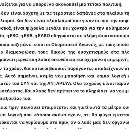
ίζεται για να μπορεί να ακολουθεί μία τέτοια πολιτική.
, δεν είναι άσχετη με τις τεράστιες δαπάνες στα πλαίσια τ
ισμοί. Και δεν είναι εξοπλισμοί που γίνονται για την α
ικά, είναι ψίχουλα μεγάλα και χοντρά για την καθημερινό
α, η ΕΒΟ, η ΕΑΒ, η ΕΛΒΟ οδηγούνται σε πλήρη ιδιωτικοποίη
ποίο συζητάνε, είναι οι Ολυμπιακοί Αγώνες, με τους οποί
 να διαμορφώσει τους δικούς της συσχετισμούς στα π
νει η εργατική λαϊκή οικογένεια και όχι μόνο η σημερινή, 
 το χρέος. Και αυτοί οι βασικοί παράγοντες αποδείχνουν ότ
. Αυτό σημαίνει, καμία νομιμοποίηση και καμία λογική 
στές του ΣΥΝ και της ΑΝΤΑΡΣΥΑ. Ολο το χρέος είναι παράνο
υστήματος. Και ο λαός δεν πρέπει να το πληρώσει, να νομι
ι εξαιτίας του.
ιο πριν πεινάσει ετοιμάζεται και γιατί αυτά τα μέτρα ου
ία λογική που κάποιοι ακόμα έχουν, ότι θα φύγει η κατ
όκειται να γυρίσουμε στο πριν, αν ο λαός μας δεν οργανω