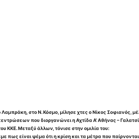
 Λαμπράκη, στο Ν. Κόσμο, μίλησε χτες ο Νίκος Σοφιανός, μέλ
εντρώσεων που διοργανώνει η Αχτίδα Α’ Αθήνας – Γαλατσί
του ΚΚΕ. Μεταξύ άλλων, τόνισε στην ομιλία του:
έμε πως είναι ψέμα ότι η κρίση και τα μέτρα που παίρνοντα