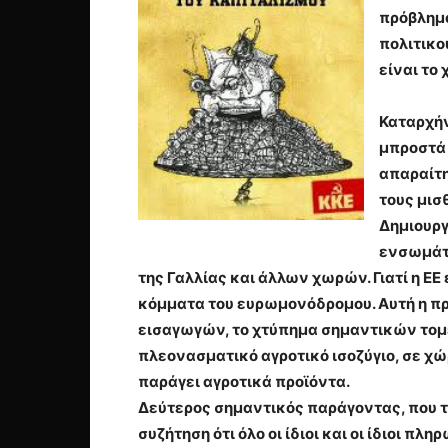
πρόβλημα
πολιτικο
είναι το 
Καταρχήν
μπροστά 
απαραίτη
τους μισ
Δημιουργ
ενσωμάτω
της Γαλλίας και άλλων χωρών. Γιατί η ΕΕ
κόμματα του ευρωμονόδρομου. Αυτή η π
εισαγωγών, το χτύπημα σημαντικών τομέ
πλεονασματικό αγροτικό ισοζύγιο, σε χώρ
παράγει αγροτικά προϊόντα.
Δεύτερος σημαντικός παράγοντας, που τον
συζήτηση ότι όλο οι ίδιοι και οι ίδιοι