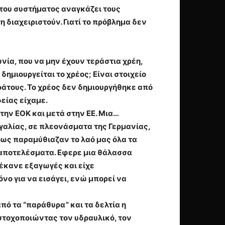
η του συστήματος αναγκάζει τους
η διαχειριστούν. Γιατί το πρόβλημα δεν
νία, που να μην έχουν τεράστια χρέη,
δημιουργείται το χρέος; Είναι στοιχείο
κράτους. Το χρέος δεν δημιουργήθηκε από
δείας είχαμε.
ην ΕΟΚ και μετά στην ΕΕ. Μια…
αλίας, σε πλεονάσματα της Γερμανίας,
όπως παραμύθιαζαν το λαό μας όλα τα
 αποτελέσματα. Εφερε μια θάλασσα
έκανε εξαγωγές και είχε
όνο για να εισάγει, ενώ μπορεί να
πό τα “παράθυρα” και τα δελτία η
 στοχοποιώντας τον υδραυλικό, τον