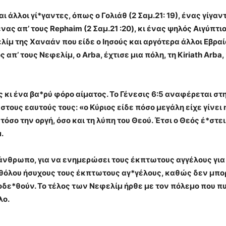
 άλλοι γί*γαντες, όπως ο Γολιάθ (2 Σαμ.21: 19), ένας γίγα
 απ’ τους Rephaim (2 Σαμ.21 :20), κι ένας ψηλός Αιγύπτιος
ίμ της Χαναάν που είδε ο Ιησούς και αργότερα άλλοι Εβρα
 απ’ τους Νεφελίμ, ο Arba, έχτισε μια πόλη, τη Kiriath Arba
 κι ένα βα*ρύ φόρο αίματος. Το Γένεσις 6:5 αναφέρεται στη
ους εαυτούς τους: «ο Κύριος είδε πόσο μεγάλη είχε γίνει 
όσο την οργή, όσο και τη λύπη του Θεού. Έτσι ο Θεός έ*στε
.
 άνθρωπο, για να ενημερώσει τους έκπτωτους αγγέλους για 
καθόλου ήσυχους τους έκπτωτους αγ*γέλους, καθώς δεν μπ
δε*θούν. Το τέλος των Νεφελίμ ήρθε με τον πόλεμο που πυρ
λο.