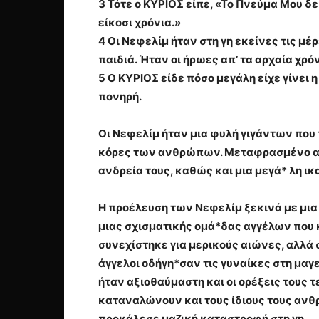
3 Τότε ο ΚΥΡΙΟΣ είπε, «Το Πνεύμα Μου δε
είκοσι χρόνια.»
4 Οι Νεφελίμ ήταν στη γη εκείνες τις μέ
παιδιά. Ήταν οι ήρωες απ’ τα αρχαία χρό
5 Ο ΚΥΡΙΟΣ είδε πόσο μεγάλη είχε γίνει
πονηρή.
Οι Νεφελίμ ήταν μια φυλή γιγάντων που
κόρες των ανθρώπων. Μεταφρασμένο απ’ 
ανδρεία τους, καθώς και μια μεγά* λη ικ
Η προέλευση των Νεφελίμ ξεκινά με μια
μιας σχισματικής ομά*δας αγγέλων που 
συνεχίστηκε για μερικούς αιώνες, αλλά 
άγγελοι οδήγη*σαν τις γυναίκες στη μαγ
ήταν αξιοθαύμαστη και οι ορέξεις τους
καταναλώνουν και τους ίδιους τους ανθρ
προκάλεσε μαζική καταστροφή στη γη.