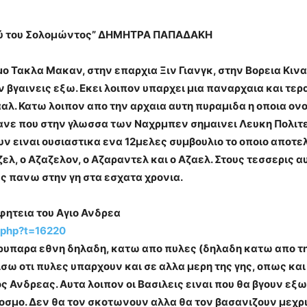
Ναού του Σολομώντος” ΔΗΜΗΤΡΑ ΠΑΠΑΔΑΚΗ
ο Τακλα Μακαν, στην επαρχια Ξιν Γιανγκ, στην Βορεια Κινα
ν βγαινεις εξω. Εκει λοιπον υπαρχει μια παναρχαια και τ
ααλ. Κατω λοιπον απο την αρχαια αυτη πυραμιδα η οποια ον
νε που στην γλωσσα των Ναχρμπεν σημαινει
Λευκη Πολιτε
ουν ειναι ουσιαστικα ενα 12μελες συμβουλιο το οποιο αποτε
ζελ, ο Αζαζελον, ο Αζαραντελ και ο Αζαελ. Στους τεσσερις 
 πανω στην γη στα εσχατα χρονια.
οφητεια του Αγιο Ανδρεα
.php?t=16220
 ρυπαρα εθνη δηλαδη, κατω απο πυλες (δηλαδη κατω απο τη
ισω οτι πυλες υπαρχουν και σε αλλα μερη της γης, οπως και 
ος Ανδρεας. Αυτα λοιπον οι Βασιλεις ειναι που θα βγουν εξω
οσμο. Δεν θα τον σκοτωνουν αλλα θα τον βασανιζουν μεχρι