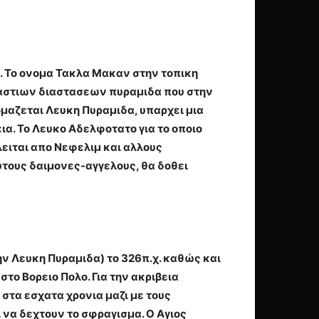
. Το ονομα
Τακλα Μακαν στην τοπικη
εραστιων διαστασεων πυραμιδα που στην
ομαζεται
Λευκη Πυραμιδα, υπαρχει μια
ια. Το
Λευκο Αδελφοτατο για το οποιο
λειται απο Νεφελιμ και αλλους
αυτους δαιμονες-αγγελους, θα δοθει
ν Λευκη Πυραμιδα) το 326π.χ. καθώς και
στο Βορειο Πολο. Για την ακριβεια
 στα εσχατα χρονια μαζι με τους
 να δεχτουν το σφραγισμα. Ο Αγιος