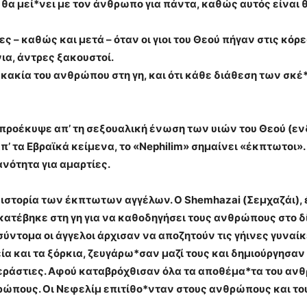
 θα μεί*νει με τον άνθρωπο για πάντα, καθώς αυτός είναι θ
ρες – καθώς και μετά – όταν οι γιοι του Θεού πήγαν στις κ
νια, άντρες ξακουστοί.
 η κακία του ανθρώπου στη γη, και ότι κάθε διάθεση των σ
 προέκυψε απ’ τη σεξουαλική ένωση των υιών του Θεού (
τα Εβραϊκά κείμενα, το «Nephilim» σημαίνει «έκπτωτοι». 
ανότητα για αμαρτίες.
 ιστορία των έκπτωτων αγγέλων. Ο Shemhazai (Σεμχαζάι),
κατέβηκε στη γη για να καθοδηγήσει τους ανθρώπους στο δ
σύντομα οι άγγελοι άρχισαν να αποζητούν τις γήινες γυναίκ
εία και τα ξόρκια, ζευγάρω*σαν μαζί τους και δημιούργησαν
 τεράστιες. Αφού καταβρόχθισαν όλα τα αποθέμα*τα του αν
ώπους. Οι Νεφελίμ επιτίθο*νταν στους ανθρώπους και του