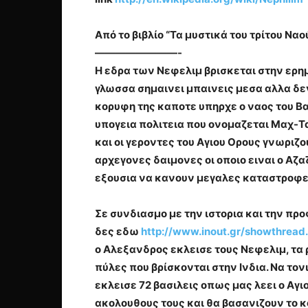
Από το βιβλίο “Τα μυστικά του τρίτου 
————————-
Η εδρα των Νεφελιμ βρισκεται στην ερημ
γλωσσα
σημαινει μπαινεις μεσα αλλα δε
κορυφη της καποτε υπηρχε ο
ναος του Β
υπογεια πολιτεια που ονομαζεται
Μαχ-Τα
και οι γεροντες του Αγιου Ορους γνωριζ
αρχεγονες δαιμονες οι οποιο ειναι ο Αζα
εξουσια να κανουν μεγαλες καταστροφες
Σε συνδιασμο με την ιστορια και την πρ
δες εδω
http://www.inout.gr/showthread
ο Αλεξανδρος εκλεισε τους Νεφελιμ, τα
πύλες που βρίσκονται στην Ινδια. Να τον
εκλεισε
72 βασιλεις οπως μας λεει ο Αγι
ακολουθους τους και θα βασανιζουν το κ