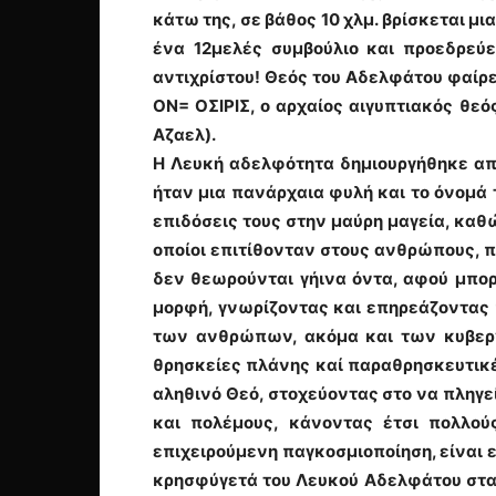
κάτω της, σε βάθος 10 χλμ. βρίσκεται μι
ένα 12μελές συμβούλιο και προεδρεύε
αντιχρίστου! Θεός του Αδελφάτου φαίρ
ΟΝ= ΟΣΙΡΙΣ, ο αρχαίος αιγυπτιακός θεό
Αζαελ).
Η Λευκή αδελφότητα δημιουργήθηκε από
ήταν μια πανάρχαια φυλή και το όνομά 
επιδόσεις τους στην μαύρη μαγεία, καθώ
οποίοι επιτίθονταν στους ανθρώπους, 
δεν θεωρούνται γήινα όντα, αφού μπο
μορφή, γνωρίζοντας και επηρεάζοντας 
των ανθρώπων, ακόμα και των κυβερν
θρησκείες πλάνης καί παραθρησκευτικ
αληθινό Θεό, στοχεύοντας στο να πληγε
και πολέμους, κάνοντας έτσι πολλο
επιχειρούμενη παγκοσμιοποίηση, είναι ε
κρησφύγετά του Λευκού Αδελφάτου στα 