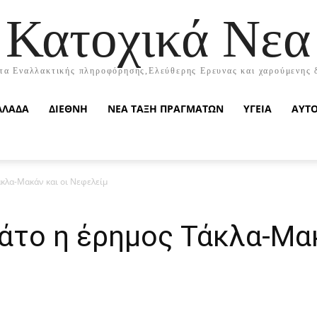
Κατοχικά Νεα
τα Εναλλακτικής πληροφόρησης,Ελεύθερης Ερευνας και χαρούμενης 
ΛΛΑΔΑ
ΔΙΕΘΝΗ
ΝΕΑ ΤΑΞΗ ΠΡΑΓΜΑΤΩΝ
ΥΓΕΙΑ
ΑΥΤ
κλα-Μακάν και οι Νεφελείμ
άτο η έρημος Τάκλα-Μακ