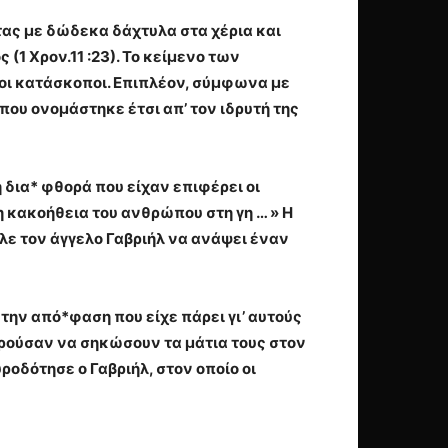
ντας με δώδεκα δάχτυλα στα χέρια και
 (1 Χρον.11 :23). Το κείμενο των
ίοι κατάσκοποι. Επιπλέον, σύμφωνα με
, που ονομάστηκε έτσι απ’ τον ιδρυτή της
 δια* φθορά που είχαν επιφέρει οι
η κακοήθεια του ανθρώπου στη γη … » Η
ιλε τον άγγελο Γαβριήλ να ανάψει έναν
την από*φαση που είχε πάρει γι’ αυτούς
ορούσαν να σηκώσουν τα μάτια τους στον
οδότησε ο Γαβριήλ, στον οποίο οι