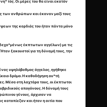
νη* τός. Οι μέρες του θα είναι εκατόν
όρες των ανθρώπων και έκαναν μαζί τους
κέ*ψεων της καρδιάς του ήταν πάντα μόνο
ενδεχο*μένως έκπτωτων αγγέλων) με τις
Ήταν ξακουστοί για τη δύναμή τους, την
 ένας υψηλόβαθμος άγγελος, ηγήθηκε
ίκαιο δρόμο. Η καθοδήγηση αυ*τή
ες. Μέσα στη λαχτάρα τους, οι έκπτωτοι
 υβριδικούς απογόνους. Η δύναμή τους
θρώπινου γένους, άρχισαν να
ς καταπίεζαν και ήταν η αιτία που