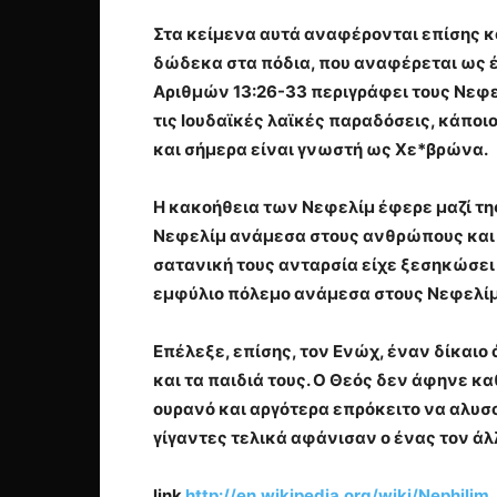
Στα κείμενα αυτά αναφέρονται επίσης και
δώδεκα στα πόδια, που αναφέρεται ως ένας
Αριθμών 13:26-33 περιγράφει τους Νεφελ
τις Ιουδαϊκές λαϊκές παραδόσεις, κάποιος
και σήμερα είναι γνωστή ως Χε*βρώνα.
Η κακοήθεια των Νεφελίμ έφερε μαζί της
Νεφελίμ ανάμεσα στους ανθρώπους και στ
σατανική τους ανταρσία είχε ξεσηκώσει τ
εμφύλιο πόλεμο ανάμεσα στους Νεφελίμ
Επέλεξε, επίσης, τον Ενώχ, έναν δίκαιο
και τα παιδιά τους. Ο Θεός δεν άφηνε 
ουρανό και αργότερα επρόκειτο να αλυσο
γίγαντες τελικά αφάνισαν ο ένας τον άλ
link
http://en.wikipedia.org/wiki/Nephilim