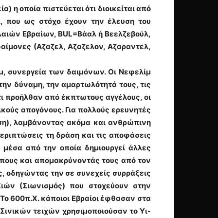
α) η οποία πιστεύεται ότι διοικείται από
λ, που ως στόχο έχουν την έλευση του
λαιών Εβραίων, ΒUL=Βάαλ ή Βεελζεβούλ,
δαίμονες (Αζαζελ, Αζαζελον, Αζαραντελ,
μ, συνεργεία των δαιμόνων. Οι Νεφελίμ
την δύναμη, την αμαρτωλότητά τους, τις
ότι προήλθαν από έκπτωτους αγγέλους, οι
κούς απογόνους. Για πολλούς ερευνητές
ση), λαμβάνοντας ακόμα και ανθρώπινη
εριπτώσεις τη δράση και τις αποφάσεις
μέσα από την οποία δημιουργεί άλλες
πους και απομακρύνοντάς τους από τον
ς, οδηγώντας την σε συνεχείς συρράξεις
ιών (Σιωνισμός) που στοχεύουν στην
 Το 600π.Χ. κάποιοι Εβραίοι έφθασαν στα
Σινικών τειχών χρησιμοποιούσαν το Υι-