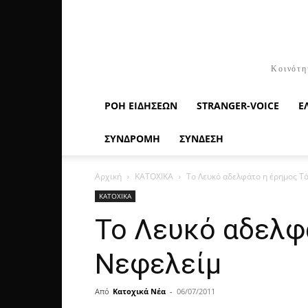
Κοινότη
ΡΟΉ ΕΙΔΉΣΕΩΝ
STRANGER-VOICE
Ε
ΣΥΝΔΡΟΜΗ
ΣΥΝΔΕΣΗ
Αρχική
ΚΑΤΟΧΙΚΑ
Το Λευκό αδελφάτο η έρημος Τά
ΚΑΤΟΧΙΚΑ
Το Λευκό αδελφ
Νεφελείμ
Από
Κατοχικά Νέα
-
06/07/2011