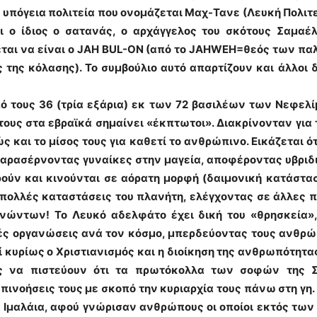
α υπόγεια πολιτεία που ονομάζεται Μαχ-Τανε (Λευκή Πολιτεί
ι ο ίδιος ο σατανάς, ο αρχάγγελος του σκότους Σαμαέ
εται να είναι ο JAH BUL-ON (από το JAHWEH=θεός των πα
ς της κόλασης). Το συμβούλιο αυτό απαρτίζουν και άλλοι
 τους 36 (τρία εξάρια) εκ των 72 βασιλέων των Νεφελί
τους στα εβραϊκά σημαίνει «έκπτωτοι». Διακρίνονταν για 
ς και το μίσος τους για καθετί το ανθρώπινο. Εικάζεται 
παρασέρνοντας γυναίκες στην μαγεία, αποφέροντας υβριδι
ρούν και κινούνται σε αόρατη μορφή (δαιμονική κατάστα
πολλές καταστάσεις του πλανήτη, ελέγχοντας σε άλλες π
ώντων! Το Λευκό αδελφάτο έχει δική του «θρησκεία», 
ές οργανώσεις ανά τον κόσμο, μπερδεύοντας τους ανθρώ
ί κυρίως ο Χριστιανισμός και η διοίκηση της ανθρωπότητα
ύς να πιστεύουν ότι τα πρωτόκολλα των σοφών της Σ
πινοήσεις τους με σκοπό την κυριαρχία τους πάνω στη γη.
Ιμαλάια, αφού γνώρισαν ανθρώπους οι οποίοι εκτός των 