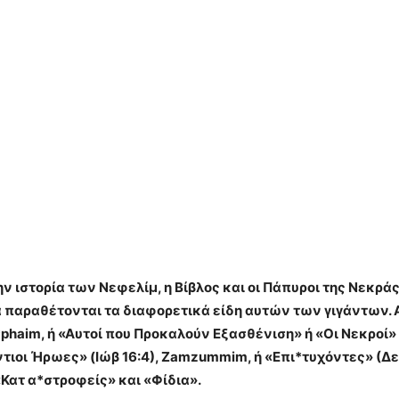
ην ιστορία των Νεφελίμ, η Βίβλος και οι Πάπυροι της Νεκ
ια παραθέτονται τα διαφορετικά είδη αυτών των γιγάντων.
Re*phaim, ή «Αυτοί που Προκαλούν Εξασθένιση» ή «Οι Νεκροί» 
ιγάντιοι Ήρωες» (Ιώβ 16:4), Zamzummim, ή «Επι*τυχόντες» (Δ
 «Κατ α*στροφείς» και «Φίδια».