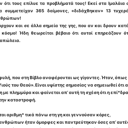
ν ότι τους επίλυε τα προβλήματά τους! Εκεί στα Ιμαλάια
 συμμετείχαν 365 δαίμονες, «διδάχθηκαν» 13 τυχερά 
ανθρώπων!
χουν και σε άλλα σημεία της γης, που αν και δρουν κατά
 κόσμο! Ήδη θεωρείται βέβαιο ότι αυτοί επηρεάζουν ό
 απώλεια.
υλή, που στη Βίβλο αναφέρονται ως γίγαντες. Ήταν, όπως 
ιούς του Θεού». Είναι υψίστης σημασίας να σημειωθεί ότι
η με πλημμύρα και φαίνεται απ’ αυτή τη σχέση ότι η επί*δρ
 την καταστροφή.
αι αριθμη* τικά πάνω στη γη και γεννούσαν κόρες,
των ανθρώπων ήταν όμορφες και παντρεύτηκαν όσες απ’ αυτέ