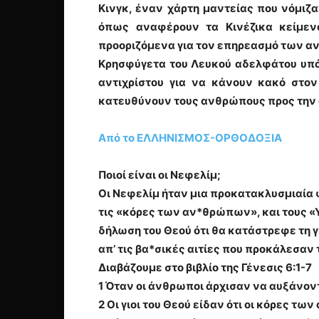
Κινγκ, έναν χάρτη μαντείας που νόμιζα
όπως αναφέρουν τα Κινέζικα κείμενα
προοριζόμενα για τον επηρεασμό των 
Κρησφύγετα του Λευκού αδελφάτου υπάρ
αντιχρίστου για να κάνουν κακό στον
κατευθύνουν τους ανθρώπους προς την
Από το ΕΛΛΗΝΙΣΜΟΣ-ΟΡΘΟΔΟΞΙΑ
Ποιοί είναι οι Νεφελίμ;
Οι Νεφελίμ ήταν μια προκατακλυσμιαία φ
τις «κόρες των αν*θρώπων», και τους «Υ
δήλωση του Θεού ότι θα κατάστρεφε τη γ
απ’ τις βα*σικές αιτίες που προκάλεσαν
Διαβάζουμε στο βιβλίο της Γένεσις 6:1-7
1 Όταν οι άνθρωποι άρχισαν να αυξάνοντ
2 Οι γιοι του Θεού είδαν ότι οι κόρες 