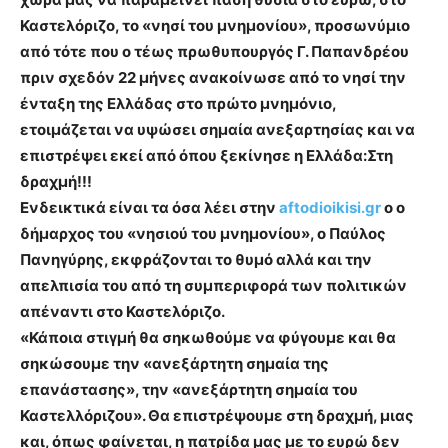
Καστελόριζο, το «νησί του μνημονίου», προσωνύμιο
από τότε που ο τέως πρωθυπουργός Γ. Παπανδρέου
πριν σχεδόν 22 μήνες ανακοίνωσε από το νησί την
ένταξη της Ελλάδας στο πρώτο μνημόνιο,
ετοιμάζεται να υψώσει σημαία ανεξαρτησίας και να
επιστρέψει εκεί από όπου ξεκίνησε η Ελλάδα:Στη
δραχμή!!!
Ενδεικτικά είναι τα όσα λέει στην
aftodioikisi.gr
ο ο
δήμαρχος του «νησιού του μνημονίου», ο Παύλος
Πανηγύρης, εκφράζονται το θυμό αλλά και την
απελπισία του από τη συμπεριφορά των πολιτικών
απέναντι στο Καστελόριζο.
«Κάποια στιγμή θα σηκωθούμε να φύγουμε και θα
σηκώσουμε την «ανεξάρτητη σημαία της
επανάστασης», την «ανεξάρτητη σημαία του
Καστελλόριζου». Θα επιστρέψουμε στη δραχμή, μιας
και, όπως φαίνεται, η πατρίδα μας με το ευρώ δεν