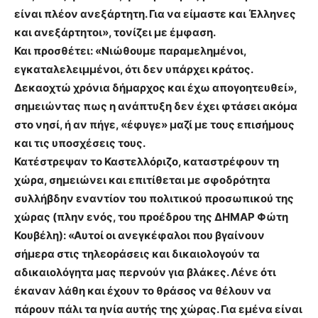
είναι πλέον ανεξάρτητη. Για να είμαστε και Έλληνες
και ανεξάρτητοι», τονίζει με έμφαση.
Και προσθέτει: «Νιώθουμε παραμελημένοι,
εγκαταλελειμμένοι, ότι δεν υπάρχει κράτος.
Δεκαοχτώ χρόνια δήμαρχος και έχω απογοητευθεί»,
σημειώντας πως η ανάπτυξη δεν έχει φτάσει ακόμα
στο νησί, ή αν πήγε, «έφυγε» μαζί με τους επισήμους
και τις υποσχέσεις τους.
Κατέστρεψαν το Καστελλόριζο, καταστρέφουν τη
χώρα, σημειώνει και επιτίθεται με σφοδρότητα
συλλήβδην εναντίον του πολιτικού προσωπικού της
χώρας (πλην ενός, του προέδρου της ΔΗΜΑΡ Φώτη
Κουβέλη): «Αυτοί οι ανεγκέφαλοι που βγαίνουν
σήμερα στις τηλεοράσεις και δικαιολογούν τα
αδικαιολόγητα μας περνούν για βλάκες. Λένε ότι
έκαναν λάθη και έχουν το θράσος να θέλουν να
πάρουν πάλι τα ηνία αυτής της χώρας. Για εμένα είναι