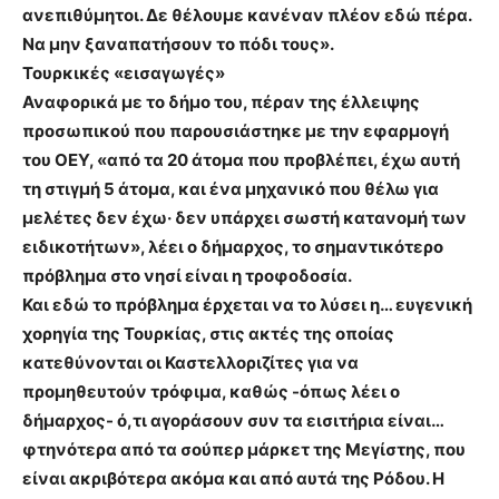
ανεπιθύμητοι. Δε θέλουμε κανέναν πλέον εδώ πέρα.
Να μην ξαναπατήσουν το πόδι τους».
Τουρκικές «εισαγωγές»
Αναφορικά με το δήμο του, πέραν της έλλειψης
προσωπικού που παρουσιάστηκε με την εφαρμογή
του ΟΕΥ, «από τα 20 άτομα που προβλέπει, έχω αυτή
τη στιγμή 5 άτομα, και ένα μηχανικό που θέλω για
μελέτες δεν έχω· δεν υπάρχει σωστή κατανομή των
ειδικοτήτων», λέει ο δήμαρχος, το σημαντικότερο
πρόβλημα στο νησί είναι η τροφοδοσία.
Και εδώ το πρόβλημα έρχεται να το λύσει η… ευγενική
χορηγία της Τουρκίας, στις ακτές της οποίας
κατεθύνονται οι Καστελλοριζίτες για να
προμηθευτούν τρόφιμα, καθώς -όπως λέει ο
δήμαρχος- ό,τι αγοράσουν συν τα εισιτήρια είναι…
φτηνότερα από τα σούπερ μάρκετ της Μεγίστης, που
είναι ακριβότερα ακόμα και από αυτά της Ρόδου. Η