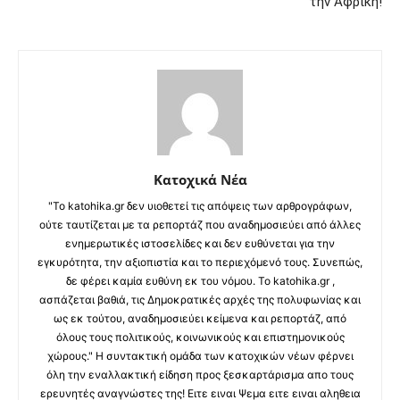
την Αφρική!
Κατοχικά Νέα
"Το katohika.gr δεν υιοθετεί τις απόψεις των αρθρογράφων,
ούτε ταυτίζεται με τα ρεπορτάζ που αναδημοσιεύει από άλλες
ενημερωτικές ιστοσελίδες και δεν ευθύνεται για την
εγκυρότητα, την αξιοπιστία και το περιεχόμενό τους. Συνεπώς,
δε φέρει καμία ευθύνη εκ του νόμου. Το katohika.gr ,
ασπάζεται βαθιά, τις Δημοκρατικές αρχές της πολυφωνίας και
ως εκ τούτου, αναδημοσιεύει κείμενα και ρεπορτάζ, από
όλους τους πολιτικούς, κοινωνικούς και επιστημονικούς
χώρους." Η συντακτική ομάδα των κατοχικών νέων φέρνει
όλη την εναλλακτική είδηση προς ξεσκαρτάρισμα απο τους
ερευνητές αναγνώστες της! Ειτε ειναι Ψεμα ειτε ειναι αληθεια