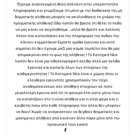
!Έχουμε συγκεκριμένη θέση απέναντι στην υπεροντοτητα
πληροφορίας και γνωρίζουμε ότι μόνο με την διαδικασία της μη
δογματικής αλήθειας μπορείς να ακολουθήσεις τα χνάρια της
πραγματικής αλήθειας! Εδώ λοιπόν θα βρειτε ότι θέλει το πεδίο
να μας κάνει να ασχοληθούμε ...αλλά θα βρείτε και πολλούς
πλέον που κατανόησαν και την πληροφορία του πεδιου την
κάνουν κομματάκια! Είμαστε ομάδα έρευνας και αυτό
σημαίνει ότι δεν έχουμε μαζί μας καμία ταμπέλα που θα μας
απομακρύνει από το φως της αλήθειας ! Το Κατοχικά Νέα
λοιπόν δεν είναι μια ειδησεογραφική σελίδα αλλά μια σελίδα
έρευνας και κριτικής όλων των στοιχείων της
καθημερινότητας ! Το Κατοχικά Νέα είναι ο χώρος όπου οι
ελεύθεροι ερευνητές χρησιμοποιούν τον τοίχο
αναδημοσιεύσεως σαν αποθήκη στοιχείων σε πολύ
μεγαλύτερη έρευνα από ότι το φανερό έτσι ώστε μόνοι τους
να καταλήξουν στο τι είναι αλήθεια και τι είναι ψέμα και τι
κρυβεται πισω απο καθε πληροφορια που αλλοι δεν μπορουν
να δουν! Χωρίς να αναγκαστούν να δεχθούν δογματικές και
μασημενες αλήθειες από κανέναν άλλο πάρα μόνο από την
προσωπική τους κρίση!