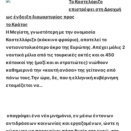
Το Καστελόριζο
επιστρέφει στη Δραχμή
ως ένδειξη διαμαρτυρίας προς
το Κράτος
Η Μεγίστη, γνωστότερη με την ονομασία
Καστελλόριζο (κόκκινο φρούριο), αποτελεί το
νοτιανατολικότερο άκρο της Ευρώπης. Απέχει μόλις 2
ναυτικά μίλια από τις τουρκικές ακτές και οι 450
κάτοικοί της (μαζί και οι στρατιώτες) νιώθουν
καθημερινά την «καυτή ανάσα» της γείτονας από
πάνω τους.Την ώρα, δε, που η ελληνική κυβέρνηση
ετοιμάζεται να…
υπογράψει ένα νέο μνημόνιο, εν μέσω έντονων
αντιδράσεων κοινωνίας και εργαζομένων, ώστε η
χώρα μας να παραμείνει πάση θυσία στο ευρώ, στο