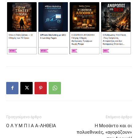
Προηγούμενο άρθρο
Επόμενο άρθρο
Ο Λ Υ Μ Π Ι Α Α-ΛΗΘΕΙΑ
Η Μοσάντο και οι
πολυεθνικές, «αγοράζουν»