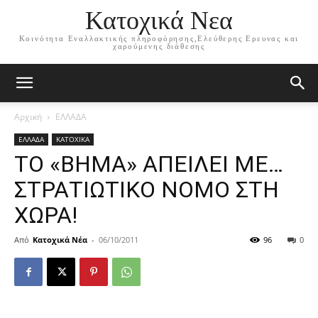
Κατοχικά Νεα
Κοινότητα Εναλλακτικής πληροφόρησης,Ελεύθερης Ερευνας και
χαρούμενης διάθεσης
Αρχική
ΕΛΛΑΔΑ
ΕΛΛΑΔΑ
ΚΑΤΟΧΙΚΑ
ΤΟ «ΒΗΜΑ» ΑΠΕΙΛΕΙ ΜΕ…
ΣΤΡΑΤΙΩΤΙΚΟ ΝΟΜΟ ΣΤΗ
ΧΩΡΑ!
Από
Κατοχικά Νέα
-
06/10/2011
96
0