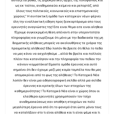
ασπάζεται βαθιά, τις Δημοκρατικές αρχές της πολυφωνίας και
ως εκ τούτου, αναδημοσιεύει κείμενα και ρεπορτάζ, από
όλους τους πολιτικούς, κοινωνικούς και επιστημονικούς
χώρους." Η συντακτική ομάδα των κατοχικών νέων φέρνει
όλη την εναλλακτική είδηση προς ξεσκαρτάρισμα απο τους
ερευνητές αναγνώστες της! Ειτε ειναι Ψεμα ειτε ειναι αληθεια
!Έχουμε συγκεκριμένη θέση απέναντι στην υπεροντοτητα
πληροφορίας και γνωρίζουμε ότι μόνο με την διαδικασία της μη
δογματικής αλήθειας μπορείς να ακολουθήσεις τα χνάρια της
πραγματικής αλήθειας! Εδώ λοιπόν θα βρειτε ότι θέλει το πεδίο
να μας κάνει να ασχοληθούμε ...αλλά θα βρείτε και πολλούς
πλέον που κατανόησαν και την πληροφορία του πεδιου την
κάνουν κομματάκια! Είμαστε ομάδα έρευνας και αυτό
σημαίνει ότι δεν έχουμε μαζί μας καμία ταμπέλα που θα μας
απομακρύνει από το φως της αλήθειας ! Το Κατοχικά Νέα
λοιπόν δεν είναι μια ειδησεογραφική σελίδα αλλά μια σελίδα
έρευνας και κριτικής όλων των στοιχείων της
καθημερινότητας ! Το Κατοχικά Νέα είναι ο χώρος όπου οι
ελεύθεροι ερευνητές χρησιμοποιούν τον τοίχο
αναδημοσιεύσεως σαν αποθήκη στοιχείων σε πολύ
μεγαλύτερη έρευνα από ότι το φανερό έτσι ώστε μόνοι τους
να καταλήξουν στο τι είναι αλήθεια και τι είναι ψέμα και τι