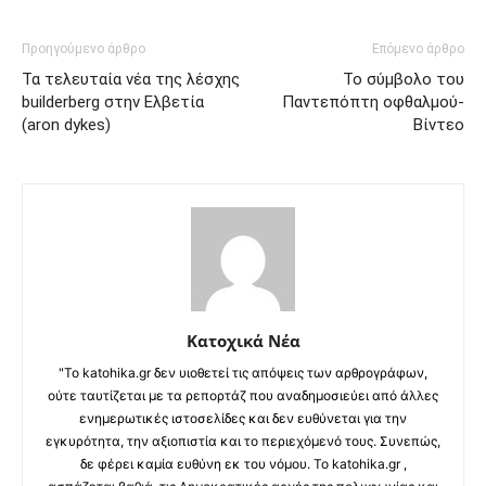
Προηγούμενο άρθρο
Επόμενο άρθρο
Τα τελευταία νέα της λέσχης
Το σύμβολο του
builderberg στην Ελβετία
Παντεπόπτη οφθαλμού-
(aron dykes)
Βίντεο
Κατοχικά Νέα
"Το katohika.gr δεν υιοθετεί τις απόψεις των αρθρογράφων,
ούτε ταυτίζεται με τα ρεπορτάζ που αναδημοσιεύει από άλλες
ενημερωτικές ιστοσελίδες και δεν ευθύνεται για την
εγκυρότητα, την αξιοπιστία και το περιεχόμενό τους. Συνεπώς,
δε φέρει καμία ευθύνη εκ του νόμου. Το katohika.gr ,