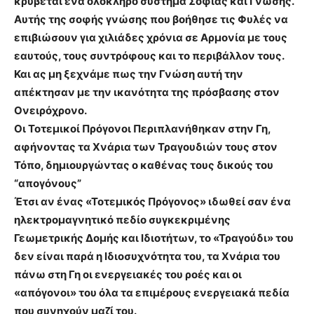
κρύβεται ένα ολόκληρο σύστημα Σοφίας και Γνώσης.
Αυτής της σοφής γνώσης που βοήθησε τις Φυλές να
επιβιώσουν για χιλιάδες χρόνια σε Αρμονία με τους
εαυτούς, τους συντρόφους και το περιβάλλον τους.
Και ας μη ξεχνάμε πως την Γνώση αυτή την
απέκτησαν με την ικανότητα της πρόσβασης στον
Ονειρόχρονο.
Οι Τοτεμικοί Πρόγονοι Περιπλανήθηκαν στην Γη,
αφήνοντας τα Χνάρια των Τραγουδιών τους στον
Τόπο, δημιουργώντας ο καθένας τους δικούς του
“απογόνους”
Έτσι αν ένας «Τοτεμικός Πρόγονος» ιδωθεί σαν ένα
ηλεκτρομαγνητικό πεδίο συγκεκριμένης
Γεωμετρικής Δομής και Ιδιοτήτων, το «Τραγούδι» του
δεν είναι παρά η Ιδιοσυχνότητα του, τα Χνάρια του
πάνω στη Γη οι ενεργειακές του ροές και οι
«απόγονοι» του όλα τα επιμέρους ενεργειακά πεδία
που συνηχούν μαζί του.