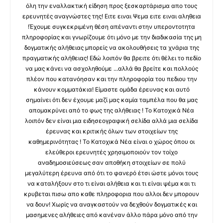
όλη την εναλλακτική είδηση προς ξεσκαρτάρισμα απο τους
ερευνητές αναγνώστες της! Ειτε ειναι Ψεμα ειτε ειναι αληθεια
!Έχουμε συγκεκριμένη θέση απέναντι στην υπεροντοτητα
πληροφορίας και γνωρίζουμε ότι μόνο με την διαδικασία της μη
δογματικής αλήθειας μπορείς να ακολουθήσεις τα χνάρια της
πραγματικής αλήθειας! Εδώ λοιπόν θα βρειτε ότι θέλει το πεδίο
να μας κάνει να ασχοληθούμε ...αλλά θα βρείτε και πολλούς
πλέον που κατανόησαν και την πληροφορία του πεδιου την
κάνουν κομματάκια! Είμαστε ομάδα έρευνας και αυτό
σημαίνει ότι δεν έχουμε μαζί μας καμία ταμπέλα που θα μας
απομακρύνει από το φως της αλήθειας ! Το Κατοχικά Νέα
λοιπόν δεν είναι μια ειδησεογραφική σελίδα αλλά μια σελίδα
έρευνας και κριτικής όλων των στοιχείων της
καθημερινότητας ! Το Κατοχικά Νέα είναι ο χώρος όπου οι
ελεύθεροι ερευνητές χρησιμοποιούν τον τοίχο
αναδημοσιεύσεως σαν αποθήκη στοιχείων σε πολύ
μεγαλύτερη έρευνα από ότι το φανερό έτσι ώστε μόνοι τους
να καταλήξουν στο τι είναι αλήθεια και τι είναι ψέμα και τι
κρυβεται πισω απο καθε πληροφορια που αλλοι δεν μπορουν
να δουν! Χωρίς να αναγκαστούν να δεχθούν δογματικές και
μασημενες αλήθειες από κανέναν άλλο πάρα μόνο από την