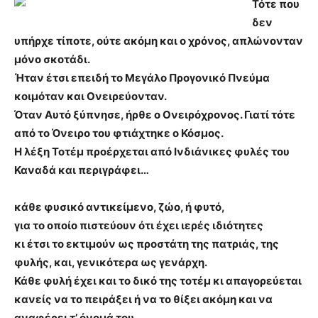
Τότε που
δεν
υπήρχε τίποτε, ούτε ακόμη και ο χρόνος, απλώνονταν
μόνο σκοτάδι.
Ήταν έτσι επειδή το Μεγάλο Προγονικό Πνεύμα
κοιμόταν και Ονειρεύονταν.
Όταν Αυτό ξύπνησε, ήρθε ο Ονειρόχρονος. Γιατί τότε
από το Όνειρο του φτιάχτηκε ο Κόσμος.
Η λέξη Τοτέμ προέρχεται από Ινδιάνικες φυλές του
Καναδά και περιγράφει…
κάθε φυσικό αντικείμενο, ζώο, ή φυτό,
για το οποίο πιστεύουν ότι έχει ιερές ιδιότητες
κι έτσι το εκτιμούν ως προστάτη της πατριάς, της
φυλής, και, γενικότερα ως γενάρχη.
Κάθε φυλή έχει και το δικό της τοτέμ κι απαγορεύεται
κανείς να το πειράξει ή να το θίξει ακόμη και να
αναφέρει τ’ όνομά του.