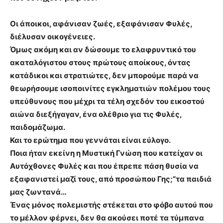
Οι άποικοι, αφάνισαν ζωές, εξαφάνισαν Φυλές,
διέλυσαν οικογένειες.
Όμως ακόμη και αν δώσουμε το ελαφρυντικό του
ακαταλόγιστου στους πρώτους αποίκους, όντας
κατάδικοι και στρατιώτες, δεν μπορούμε παρά να
θεωρήσουμε ισοποινίτες εγκληματιών πολέμου τους
υπεύθυνους που μέχρι τα τέλη σχεδόν του εικοστού
αιώνα διεξήγαγαν, ένα ολέθριο για τις Φυλές,
παιδομάζωμα.
Και το ερώτημα που γεννάται είναι εύλογο.
Ποια ήταν εκείνη η Μυστική Γνώση που κατείχαν οι
Αυτόχθονες Φυλές και που έπρεπε πάση θυσία να
εξαφανιστεί μαζί τους, από προσώπου Γης;”τα παιδιά
μας ζωντανά…
Ένας μόνος πολεμιστής στέκεται στο φόβο αυτού που
το μέλλον φέρνει, δεν θα ακούσει ποτέ τα τύμπανα