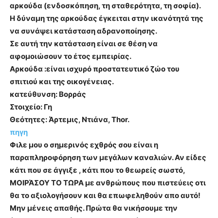
αρκούδα (ενδοσκόπηση, τη σταθερότητα, τη σοφία).
Η δύναμη της αρκούδας έγκειται στην ικανότητά της
να συνάψει κατάσταση αδρανοποίησης.
Σε αυτή την κατάσταση είναι σε θέση να
αφομοιώσουν το έτος εμπειρίας.
Αρκούδα :είναι ισχυρό προστατευτικό ζώο του
σπιτιού και της οικογένειας.
κατεύθυνση: Βορράς
Στοιχείο: Γη
Θεότητες: Άρτεμις, Ντιάνα, Thor.
πηγη
Φιλε μου ο σημερινός εχθρός σου είναι η
παραπληροφόρηση των μεγάλων καναλιών. Αν είδες
κάτι που σε άγγιξε , κάτι που το θεωρείς σωστό,
ΜΟΙΡΆΣΟΥ ΤΟ ΤΩΡΑ με ανθρώπους που πιστεύεις οτι
θα το αξιολογήσουν και θα επωφεληθούν απο αυτό!
Μην μένεις απαθής. Πρώτα θα νικήσουμε την