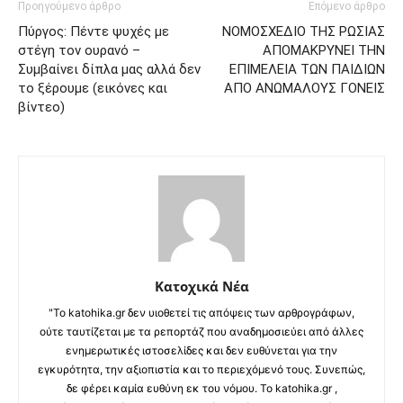
Προηγούμενο άρθρο
Επόμενο άρθρο
Πύργος: Πέντε ψυχές με
ΝΟΜΟΣΧΕΔΙΟ ΤΗΣ ΡΩΣΙΑΣ
στέγη τον ουρανό –
ΑΠΟΜΑΚΡΥΝΕΙ ΤΗΝ
Συμβαίνει δίπλα μας αλλά δεν
ΕΠΙΜΕΛΕΙΑ ΤΩΝ ΠΑΙΔΙΩΝ
το ξέρουμε (εικόνες και
ΑΠΟ ΑΝΩΜΑΛΟΥΣ ΓΟΝΕΙΣ
βίντεο)
Κατοχικά Νέα
"Το katohika.gr δεν υιοθετεί τις απόψεις των αρθρογράφων,
ούτε ταυτίζεται με τα ρεπορτάζ που αναδημοσιεύει από άλλες
ενημερωτικές ιστοσελίδες και δεν ευθύνεται για την
εγκυρότητα, την αξιοπιστία και το περιεχόμενό τους. Συνεπώς,
δε φέρει καμία ευθύνη εκ του νόμου. Το katohika.gr ,