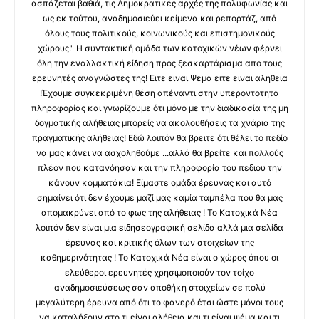
ασπάζεται βαθιά, τις Δημοκρατικές αρχές της πολυφωνίας και
ως εκ τούτου, αναδημοσιεύει κείμενα και ρεπορτάζ, από
όλους τους πολιτικούς, κοινωνικούς και επιστημονικούς
χώρους." Η συντακτική ομάδα των κατοχικών νέων φέρνει
όλη την εναλλακτική είδηση προς ξεσκαρτάρισμα απο τους
ερευνητές αναγνώστες της! Ειτε ειναι Ψεμα ειτε ειναι αληθεια
!Έχουμε συγκεκριμένη θέση απέναντι στην υπεροντοτητα
πληροφορίας και γνωρίζουμε ότι μόνο με την διαδικασία της μη
δογματικής αλήθειας μπορείς να ακολουθήσεις τα χνάρια της
πραγματικής αλήθειας! Εδώ λοιπόν θα βρειτε ότι θέλει το πεδίο
να μας κάνει να ασχοληθούμε ...αλλά θα βρείτε και πολλούς
πλέον που κατανόησαν και την πληροφορία του πεδιου την
κάνουν κομματάκια! Είμαστε ομάδα έρευνας και αυτό
σημαίνει ότι δεν έχουμε μαζί μας καμία ταμπέλα που θα μας
απομακρύνει από το φως της αλήθειας ! Το Κατοχικά Νέα
λοιπόν δεν είναι μια ειδησεογραφική σελίδα αλλά μια σελίδα
έρευνας και κριτικής όλων των στοιχείων της
καθημερινότητας ! Το Κατοχικά Νέα είναι ο χώρος όπου οι
ελεύθεροι ερευνητές χρησιμοποιούν τον τοίχο
αναδημοσιεύσεως σαν αποθήκη στοιχείων σε πολύ
μεγαλύτερη έρευνα από ότι το φανερό έτσι ώστε μόνοι τους
να καταλήξουν στο τι είναι αλήθεια και τι είναι ψέμα και τι