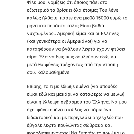
Φίλε μου, νομίζεις ότι όποιος πάει στο
εξωτερικό τα βρίσκει όλα έτοιμα; Του λένε
καλώς ήλθατε, πάρτε ένα μισθό 15000 ευρώ το
μήνα και περάστε καλά; Είσαι βαθιά
νυχτωμένος.. Αμερική είμαι και οι Έλληνες
(και γενικότερα οι Αμερικάνοι) για να
καταφέρουν να βγάλουν λεφτά έχουν φτύσει
αίμα. Έλα να δεις πως δουλεύουν εδώ, και
μετά θα φύγεις τρέχοντας από την ντροπή
σου. Καλομαθημένε.
Επίσης, το τι με έδιωξε εμένα (για σπουδές
είμαι εδώ και μακάρι να καταφέρω να μείνω)
είναι η έλλειψη σεβασμού του Έλληνα. Να μου
έχει φύγει εμένα ο κώλος να πάρω ένα
διδακτορικό και με περιγελάει ο χλεχλές που
έβγαλε λεφτά πουλώντας σώβρακα και
φοροδιαφεύγοντας! Να ξυπνάω το πρωί και ο