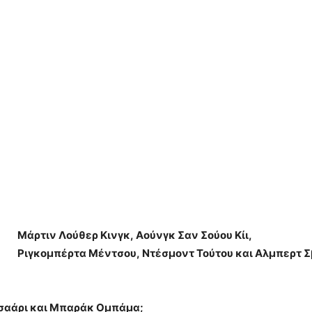
Μάρτιν Λούθερ Κινγκ
,
Αούνγκ
Σαν
Σούου
Κίι
,
Ριγκομπέρτα Μέντσου
,
Ντέσμοντ Τούτου
και
Αλμπερτ Σ
σαάρι
και
Μπαράκ
Ομπάμα;