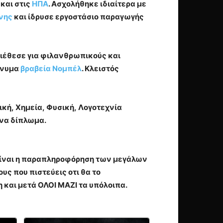
και στις
ΗΠΑ
. Ασχολήθηκε ιδιαίτερα με
νης
και ίδρυσε εργοστάσιο παραγωγής
διέθεσε για φιλανθρωπικούς και
ώνυμα
βραβεία Νομπέλ
. Κλειστός
ική, Χημεία, Φυσική, Λογοτεχνία
ένα δίπλωμα.
 είναι η παραπληροφόρηση των μεγάλων
υς που πιστεύεις οτι θα το
και μετά ΟΛΟΙ ΜΑΖΙ τα υπόλοιπα.