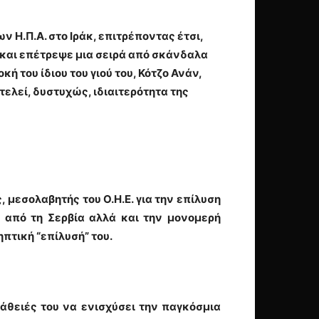
ν Η.Π.Α. στο Ιράκ, επιτρέποντας έτσι,
ά και επέτρεψε μια σειρά από σκάνδαλα
ή του ίδιου του γιού του, Κότζο Ανάν,
ελεί, δυστυχώς, ιδιαιτερότητα της
 μεσολαβητής του Ο.Η.Ε. για την επίλυση
 από τη Σερβία αλλά και την μονομερή
πτική “επίλυσή” του.
άθειές του να ενισχύσει την
παγκόσμια