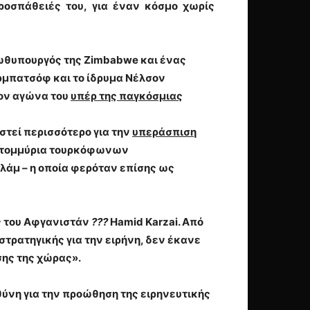
ροσπάθειές του, για έναν κόσμο
χωρίς
ρωθυπουργός της
Zimbabwe
και ένας
ρμπατσόφ
και το ίδρυμα
Νέλσον
τον αγώνα του
υπέρ της παγκόσμιας
στεί περισσότερο για την
υπεράσπιση
ατομμύρια τουρκόφωνων
σλάμ – η οποία φερόταν επίσης ως
ς του
Αφγανιστάν
???
Hamid Karzai. Από
τρατηγικής για την ειρήνη, δεν έκανε
σης της χώρας».
θύνη για την προώθηση της ειρηνευτικής