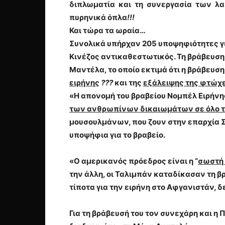
διπλωματία
και τη συνεργασία των λα
πυρηνικά όπλα
!!!
Και τώρα τα ωραία…
Συνολικά υπήρχαν
205
υποψηφιότητες γι
Κινέζος αντικαθεστωτικός
. Τη βράβευσ
Μαντέλα
, το οποίο εκτιμά ότι η βράβε
ειρήνης
???
και της
εξάλειψης της φτώχ
«Η απονομή του βραβείου Νομπέλ Ειρήνης
των ανθρωπίνων δικαιωμάτων σε όλο τ
μουσουλμάνων, που ζουν στην επαρχία Σι
υποψήφια για το βραβείο
.
«Ο αμερικανός πρόεδρος είναι η “
σωστή
την άλλη,
οι Ταλιμπάν καταδίκασαν τη β
τίποτα για την ειρήνη στο Αφγανιστάν, 
Για τη βράβευσή του τον συνεχάρη και η
Π