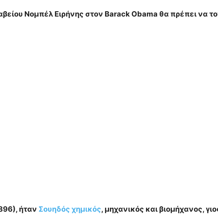
αβείου Νομπέλ Ειρήνης στον Barack Obama θα πρέπει να το
896), ήταν
Σουηδός
χημικός
, μηχανικός και βιομήχανος, γι