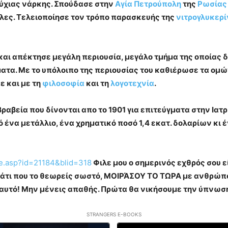
ύχιας νάρκης. Σπούδασε στην
Αγία Πετρούπολη
της
Ρωσίας
ύλες. Τελειοποίησε τον τρόπο παρασκευής της
νιτρογλυκερί
αι απέκτησε μεγάλη περιουσία, μεγάλο τμήμα της οποίας 
ατα. Με το υπόλοιπο της περιουσίας του καθιέρωσε τα ομ
ε και με τη
φιλοσοφία
και τη
λογοτεχνία
.
βραβεία που δίνονται απο το
1901
για επιτεύγματα στην Ιατρ
πό ένα μετάλλιο, ένα χρηματικό ποσό
1,4 εκατ. δολαρίων
κι 
cle.asp?id=21184&blid=318
Φιλε μου ο σημερινός εχθρός σου
, κάτι που το θεωρείς σωστό, ΜΟΙΡΆΣΟΥ ΤΟ ΤΩΡΑ με ανθρώπο
υτό! Μην μένεις απαθής. Πρώτα θα νικήσουμε την ύπνωση 
STRANGERS E-BOOKS