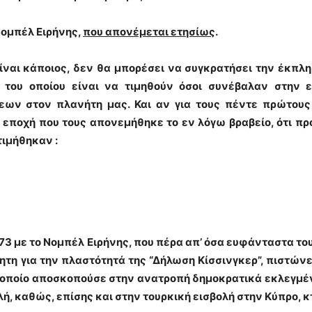
Νομπέλ Ειρήνης
,
που απονέμεται ετησίως
.
ίναι κάποιος, δεν θα μπορέσει να συγκρατήσει την έκπλ
ς του οποίου είναι να τιμηθούν όσοι συνέβαλαν στην 
ων στον πλανήτη μας. Και αν για τους πέντε πρώτου
ν εποχή που τους απονεμήθηκε το εν λόγω βραβείο, ότι π
τιμήθηκαν :
973 με το Νομπέλ Ειρήνης, που πέρα απ’ όσα ευφάνταστα τ
τη για την πλαστότητά της
“Δήλωση Κίσσινγκερ”
, πιστώνε
 οποίο αποσκοπούσε στην ανατροπή δημοκρατικά εκλεγμέ
λή, καθώς, επίσης και στην
τουρκική εισβολή στην Κύπρο
, 