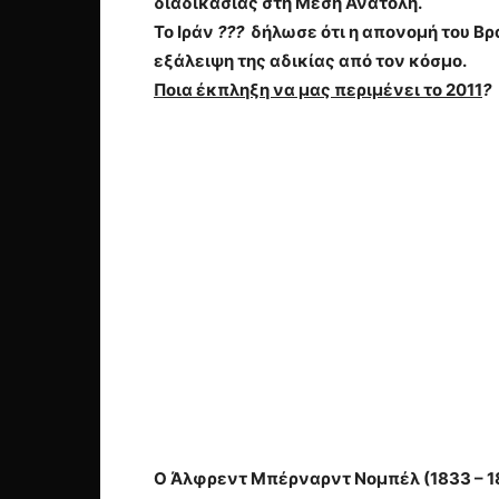
διαδικασίας στη Μέση Ανατολή.
Το
Ιράν
???
δήλωσε ότι η απονομή του Βρ
εξάλειψη της αδικίας
από τον κόσμο.
Ποια έκπληξη να μας περιμένει το 2011
?
Ο Άλφρεντ Μπέρναρντ Νομπέλ (1833 – 1