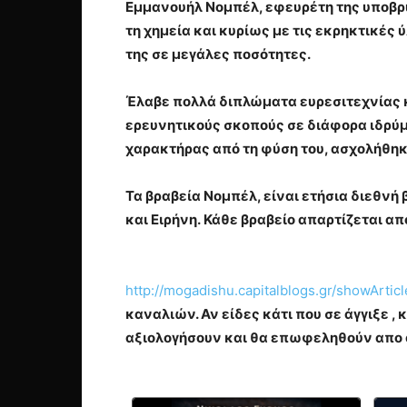
Εμμανουήλ Νομπέλ, εφευρέτη της υποβρ
τη
χημεία
και κυρίως με τις εκρηκτικές 
της σε μεγάλες ποσότητες.
Έλαβε πολλά διπλώματα ευρεσιτεχνίας κ
ερευνητικούς σκοπούς σε διάφορα ιδρύμ
χαρακτήρας από τη φύση του, ασχολήθηκ
Τα βραβεία Νομπέλ, είναι ετήσια διεθνή 
και Ειρήνη. Κάθε βραβείο απαρτίζεται α
http://mogadishu.capitalblogs.gr/showArti
καναλιών. Αν είδες κάτι που σε άγγιξε 
αξιολογήσουν και θα επωφεληθούν απο α