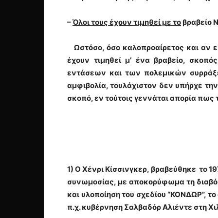
–
Όλοι τους έχουν τιμηθεί με το
βραβείο 
Ωστόσο, όσο καλοπροαίρετος και αν ε
έχουν τιμηθεί μ’ ένα βραβείο, σκοπό
εντάσεων και των πολεμικών συρράξε
αμφιβολία, τουλάχιστον δεν υπήρχε τη
σκοπό, εν τούτοις γεννάται απορία πως 
1) Ο
Χένρι Κίσσινγκερ
, βραβεύθηκε το 1
συνωμοσίας, με αποκορύφωμα τη διαβόη
και υλοποίηση του σχεδίου
“ΚΟΝΔΩΡ”,
το
π.χ. κυβέρνηση
Σαλβαδόρ
Αλιέντε
στη Χι