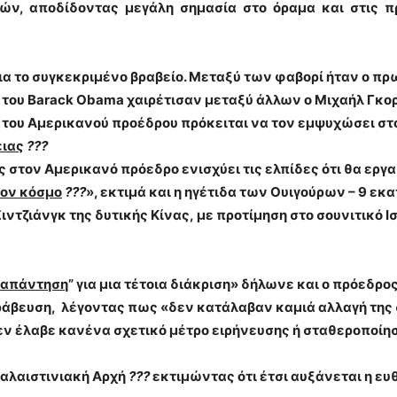
ών, αποδίδοντας μεγάλη σημασία στο όραμα και στις π
α το συγκεκριμένο βραβείο. Μεταξύ των φαβορί ήταν ο π
η του Barack Obama χαιρέτισαν μεταξύ άλλων ο
Μιχαήλ Γκο
υση του Αμερικανού προέδρου πρόκειται να τον εμψυχώσει σ
ειας
?
??
 στον Αμερικανό πρόεδρο ενισχύει τις ελπίδες ότι θα εργα
ον κόσμο
???
», εκτιμά και η ηγέτιδα των
Ουιγούρων
– 9 εκ
ντζιάνγκ της δυτικής Κίνας, με προτίμηση στο σουνιτικό Ι
 απάντηση
” για μια τέτοια διάκριση» δήλωνε και ο πρόεδρο
ράβευση
, λέγοντας πως «δεν κατάλαβαν καμιά αλλαγή της σ
δεν έλαβε κανένα σχετικό μέτρο ειρήνευσης ή σταθεροποίη
αλαιστινιακή Αρχή
???
εκτιμώντας ότι έτσι αυξάνεται η ευ