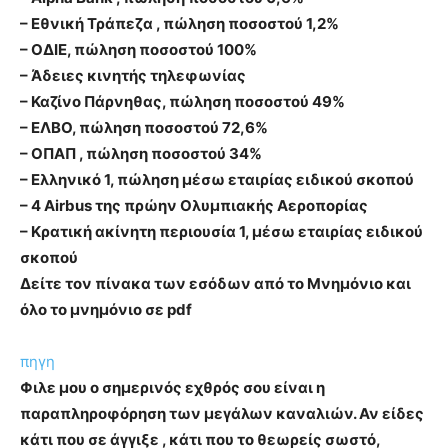
– Εθνική Τράπεζα , πώληση ποσοστού 1,2%
– ΟΔΙΕ, πώληση ποσοστού 100%
– Άδειες κινητής τηλεφωνίας
– Καζίνο Πάρνηθας, πώληση ποσοστού 49%
– ΕΛΒΟ, πώληση ποσοστού 72,6%
– ΟΠΑΠ , πώληση ποσοστού 34%
– Ελληνικό 1, πώληση μέσω εταιρίας ειδικού σκοπού
– 4 Airbus της πρώην Ολυμπιακής Αεροπορίας
– Κρατική ακίνητη περιουσία 1, μέσω εταιρίας ειδικού
σκοπού
Δείτε τον πίνακα των εσόδων από το Μνημόνιο και
όλο το μνημόνιο σε pdf
πηγη
Φιλε μου ο σημερινός εχθρός σου είναι η
παραπληροφόρηση των μεγάλων καναλιών. Αν είδες
κάτι που σε άγγιξε , κάτι που το θεωρείς σωστό,