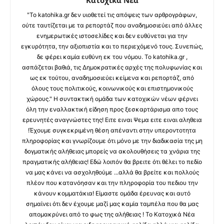
"Το katohika.gr δεν υιοθετεί τις απόψεις των αρθρογράφων,
ούτε ταυτίζεται με τα ρεπορτάζ που αναδημοσιεύει από άλλες
ενημερωτικές ιστοσελίδες και δεν ευθύνεται για την
εγκυρότητα, την αξιοπιστία και το περιεχόμενό τους. Συνεπώς,
δε φέρει καμία ευθύνη εκ του νόμου. Το katohika.gr ,
ασπάζεται βαθιά, τις Δημοκρατικές αρχές της πολυφωνίας και
ως εκ τούτου, αναδημοσιεύει κείμενα και ρεπορτάζ, από
όλους τους πολιτικούς, κοινωνικούς και επιστημονικούς
χώρους." Η συντακτική ομάδα των κατοχικών νέων φέρνει
όλη την εναλλακτική είδηση προς ξεσκαρτάρισμα απο τους
ερευνητές αναγνώστες της! Ειτε ειναι Ψεμα ειτε ειναι αληθεια
!Έχουμε συγκεκριμένη θέση απέναντι στην υπεροντοτητα
πληροφορίας και γνωρίζουμε ότι μόνο με την διαδικασία της μη
δογματικής αλήθειας μπορείς να ακολουθήσεις τα χνάρια της
πραγματικής αλήθειας! Εδώ λοιπόν θα βρειτε ότι θέλει το πεδίο
να μας κάνει να ασχοληθούμε ...αλλά θα βρείτε και πολλούς
πλέον που κατανόησαν και την πληροφορία του πεδιου την
κάνουν κομματάκια! Είμαστε ομάδα έρευνας και αυτό
σημαίνει ότι δεν έχουμε μαζί μας καμία ταμπέλα που θα μας
απομακρύνει από το φως της αλήθειας ! Το Κατοχικά Νέα