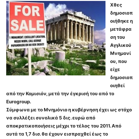
Χθες
δημοσιοπ
οιήθηκε η
μετάφρα
ση του
Αγγλικού
Μνημονί
ου, που
είχε
δημοσιοπ
οιηθεί
από την Κομισιόν, μετά την έγκρισή του από το
Eurogroup.
Σύμφωνα με το Μνημόνιο η κυβέρνηση έχει ως στόχο
να συλλέξει συνολικά 5 δις. ευρώ από
αποκρατικοποιήσεις μέχρι το τέλος του 2011. Από
αυτά τα 1,7 δισ. θα έχουν εισπραχθεί έως το